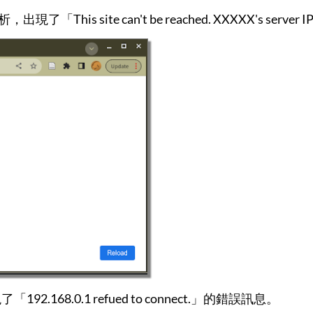
his site can't be reached. XXXXX's server IP 
92.168.0.1 refued to connect.」的錯誤訊息。