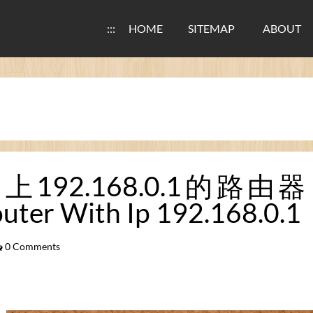
:::
HOME
SITEMAP
ABOUT
92.168.0.1的路由器 / Ub
uter With Ip 192.168.0.1
0 Comments