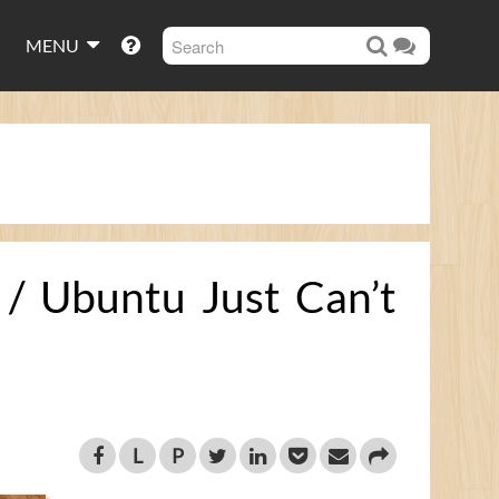
MENU
untu Just Can’t
L
P