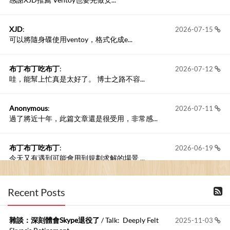
XJD
:
2026-07-15
可以將隨身碟使用ventoy，格式化成e...
布丁布丁吃布丁
:
2026-07-12
哇，能幫上忙真是太好了。 博士之路不容...
Anonymous
:
2026-07-11
過了將近十年，此篇文章還是很受用，非常感...
布丁布丁吃布丁
:
2026-06-19
今天又有遇到可能會用到規劃求解的場景 ...
布丁布丁吃布丁
:
2026-06-18
Recent Posts
kage好像也可以下載整個網站 感謝分享
雜談：深刻體會Skype退役了
/ Talk: Deeply Felt
2025-11-03
Anonymous
:
2026-06-15