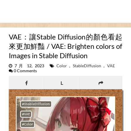
VAE：讓Stable Diffusion的顏色看起
來更加鮮豔 / VAE: Brighten colors of
Images in Stable Diffusion
7月 12, 2023
Color
,
StableDiffusion
,
VAE
0 Comments
L