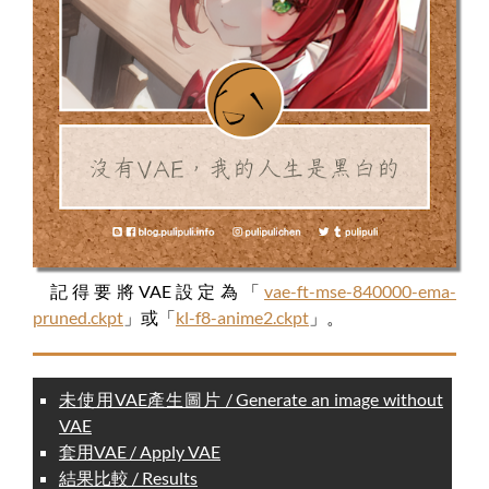
記得要將VAE設定為「
vae-ft-mse-840000-ema-
pruned.ckpt
」或「
kl-f8-anime2.ckpt
」。
未使用VAE產生圖片 / Generate an image without
VAE
套用VAE / Apply VAE
結果比較 / Results