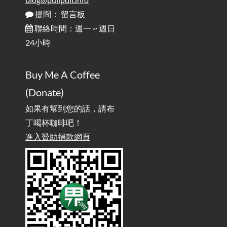
Ergonomics: Why Does Typing at a Desk Often Lead to Back Pain?
提問：
留言板
聯絡時間：週一 ~ 週日
行動網路無法連線？三星手機簡易解決方案
2025-08-11
24小時
/ Mobile Network Not Connecting? Easy Solutions for Samsung
Phones
Buy Me A Coffee
實作相容OpenAI API，但背後不是OpenAI的API服
2025-08-04
(Donate)
務 / Implementing OpenAI API-Compatible Services, But Not
Powered by OpenAI
如果有幫到您的話，請布
丁喝杯咖啡吧！
雜談：生活小技巧之用魔鬼氈避免機車鑰匙脫落吧
進入贊助捐款網頁
2025-08-01
/ Talk: Use Velcro to Prevent Your Motorcycle Key From Falling
Off
AdGuard Home不只是拿來擋廣告
/ AdGuard
2025-07-28
Home Is More Than Just an Ad Blocker