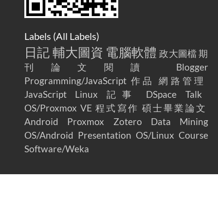
Labels (
All Labels
)
日記
輔大圖資
電腦軟體
政大圖檔
期
刊論文閱讀
Blogger
Programming/JavaScript
作品
網路管理
JavaScript
Linux
記事
DSpace
Talk
OS/Proxmox VE
程式寫作
碩士畢業論文
Android
Proxmox
Zotero
Data Mining
OS/Android
Presentation
OS/Linux
Course
Software/Weka