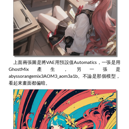
上面兩張圖是將VAE用預設值Automatics，一張是用
GhostMix產生，另一張是
abyssorangemix3AOM3_aom3a1b。不論是那個模型，
看起來畫面都偏暗。