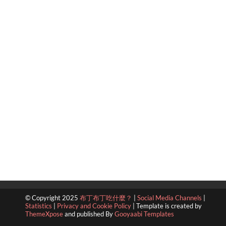
© Copyright 2025
布丁布丁吃什麼？
|
Social Media Channels
|
Statistics
|
Privacy and Cookie Policy
|
Template is created by
ThemeXpose
and published By
Gooyaabi Templates