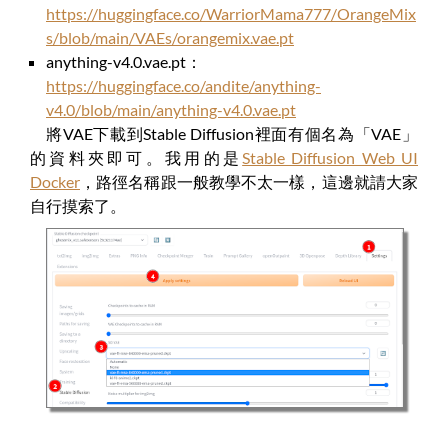
https://huggingface.co/WarriorMama777/OrangeMix
s/blob/main/VAEs/orangemix.vae.pt
anything-v4.0.vae.pt：
https://huggingface.co/andite/anything-
v4.0/blob/main/anything-v4.0.vae.pt
將VAE下載到Stable Diffusion裡面有個名為「VAE」
的資料夾即可。我用的是
Stable Diffusion Web UI
Docker
，路徑名稱跟一般教學不太一樣，這邊就請大家
自行摸索了。