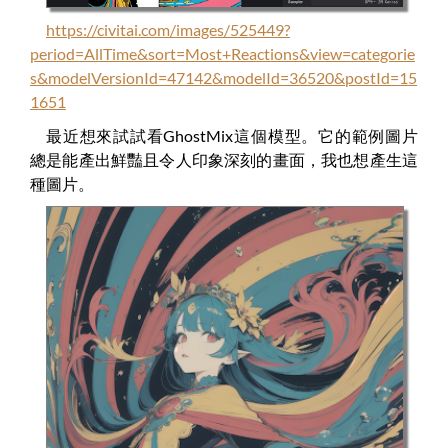
https://civitai.com/images/525449?
period=AllTime&sort=Most+Reactions&view=categorie
s&modelVersionId=47142&modelId=36520&postId=15
1651
最近想來試試看GhostMix這個模型。它的範例圖片
總是能產出鮮豔且令人印象深刻的畫面，我也想產生這
種圖片。