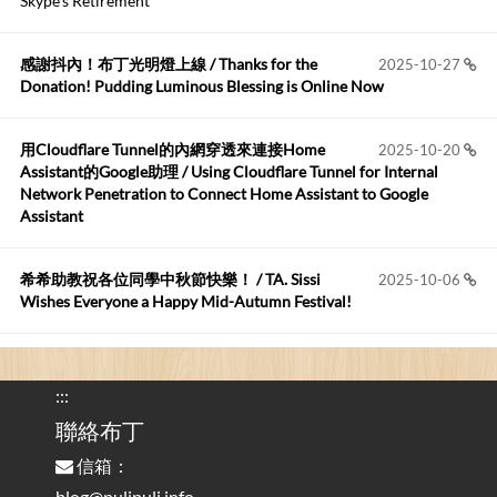
Skype's Retirement
https://github.com/t...
感謝抖內！布丁光明燈上線 / Thanks for the
2025-10-27
布丁布丁吃布丁
:
2026-05-17
Donation! Pudding Luminous Blessing is Online Now
我目前並沒有常駐的Google Home...
用Cloudflare Tunnel的內網穿透來連接Home
2025-10-20
Robertmycs
:
2026-05-15
Assistant的Google助理 / Using Cloudflare Tunnel for Internal
這篇WinXP公用電腦安裝與優化的步驟超...
Network Penetration to Connect Home Assistant to Google
Assistant
Anonymous
:
2026-05-12
您好,首先肯定感謝您造福許多莘莘學子。有...
希希助教祝各位同學中秋節快樂！ / TA. Sissi
2025-10-06
Wishes Everyone a Happy Mid-Autumn Festival!
看電腦覺得疲憊嗎？比起螢幕，你更應該注意炫光
2025-08-25
的問題 / Are You Tired of Looking at the Computer? Pay More
:::
Attention to Glare Than the Screen
聯絡布丁
信箱：
為何桌前打字總是腰痠背痛？桌子高度和螢幕高度
2025-08-18
對人體工學的影響 / The Effect of Desk and Monitor Height on
blog@pulipuli.info