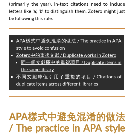
(primarily the year), in-text citations need to include
letters like 'a', 'b' to distinguish them. Zotero might just
be following this rule.
APA樣式中避免混淆的做法 / The practice in APA
style to avoid confusion
Zotero中的重複文獻 / Duplicate works in Zotero
同一個文獻庫中的重複項目 / Duplicate items in
the same library
不同文獻庫但引用了重複的項目 / Citations of
duplicate items across different libraries
APA樣式中避免混淆的做法
/ The practice in APA style