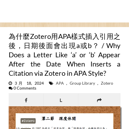
為什麼Zotero用APA樣式插入引用之
後，日期後面會出現a或b？ / Why
Does a Letter Like ‘a’ or ‘b’ Appear
After the Date When Inserts a
Citation via Zotero in APA Style?
3月 18, 2024
APA
,
Group Library
,
Zotero
0 Comments
L