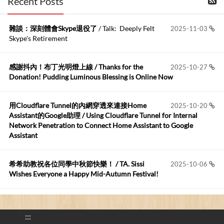
Recent Posts
kage好像也可以下載整個網站 感謝分享
雜談：深刻體會Skype退役了
/ Talk: Deeply Felt
2025-11-03
Anonymous
:
2026-06-15
Skype's Retirement
https://github.com/t...
感謝抖內！布丁光明燈上線 / Thanks for the
2025-10-27
布丁布丁吃布丁
:
2026-05-17
Donation! Pudding Luminous Blessing is Online Now
我目前並沒有常駐的Google Home...
用Cloudflare Tunnel的內網穿透來連接Home
2025-10-20
Robertmycs
:
2026-05-15
Assistant的Google助理 / Using Cloudflare Tunnel for Internal
這篇WinXP公用電腦安裝與優化的步驟超...
Network Penetration to Connect Home Assistant to Google
Assistant
Anonymous
:
2026-05-12
您好,首先肯定感謝您造福許多莘莘學子。有...
希希助教祝各位同學中秋節快樂！ / TA. Sissi
2025-10-06
Wishes Everyone a Happy Mid-Autumn Festival!
看電腦覺得疲憊嗎？比起螢幕，你更應該注意炫光
2025-08-25
的問題 / Are You Tired of Looking at the Computer? Pay More
:::
Attention to Glare Than the Screen