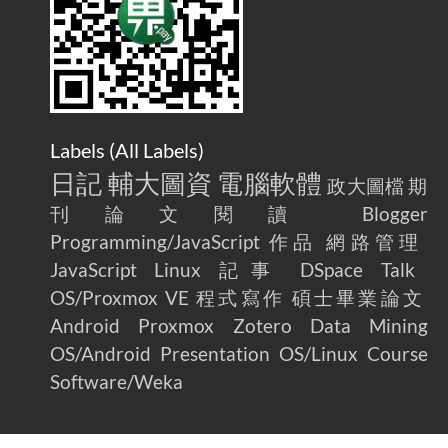
Home Is More Than Just an Ad Blocker
Labels (
All Labels
)
日記
輔大圖資
電腦軟體
政大圖檔
期
刊論文閱讀
Blogger
Programming/JavaScript
作品
網路管理
JavaScript
Linux
記事
DSpace
Talk
OS/Proxmox VE
程式寫作
碩士畢業論文
Android
Proxmox
Zotero
Data Mining
OS/Android
Presentation
OS/Linux
Course
Software/Weka