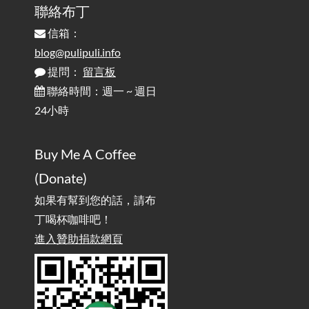
聯絡布丁
信箱：
為何桌前打字總是腰痠背痛？桌子高度和螢幕高度
2025-08-18
對人體工學的影響 / The Effect of Desk and Monitor Height on
blog@pulipuli.info
Ergonomics: Why Does Typing at a Desk Often Lead to Back Pain?
提問：
留言板
聯絡時間：週一 ~ 週日
行動網路無法連線？三星手機簡易解決方案
2025-08-11
24小時
/ Mobile Network Not Connecting? Easy Solutions for Samsung
Phones
Buy Me A Coffee
實作相容OpenAI API，但背後不是OpenAI的API服
2025-08-04
(Donate)
務 / Implementing OpenAI API-Compatible Services, But Not
Powered by OpenAI
如果有幫到您的話，請布
丁喝杯咖啡吧！
雜談：生活小技巧之用魔鬼氈避免機車鑰匙脫落吧
進入贊助捐款網頁
2025-08-01
/ Talk: Use Velcro to Prevent Your Motorcycle Key From Falling
Off
AdGuard Home不只是拿來擋廣告
/ AdGuard
2025-07-28