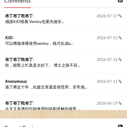
Comments
撰寫留言
布丁布丁吃布丁
:
2026-07-17
感謝XJD推薦 Ventoy也要先做安...
XJD
:
2026-07-15
可以將隨身碟使用ventoy，格式化成e...
布丁布丁吃布丁
:
2026-07-12
哇，能幫上忙真是太好了。 博士之路不容...
Anonymous
:
2026-07-11
過了將近十年，此篇文章還是很受用，非常感...
布丁布丁吃布丁
:
2026-06-19
今天又有遇到可能會用到規劃求解的場景 ...
布丁布丁吃布丁
:
2026-06-18