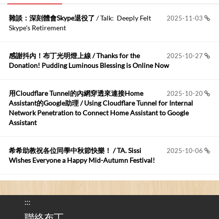
雜談：深刻體會Skype退役了
/ Talk: Deeply Felt
2025-11-03
Anonymous
:
2026-06-15
Skype's Retirement
https://github.com/t...
感謝抖內！布丁光明燈上線 / Thanks for the
2025-10-27
布丁布丁吃布丁
:
2026-05-17
Donation! Pudding Luminous Blessing is Online Now
我目前並沒有常駐的Google Home...
用Cloudflare Tunnel的內網穿透來連接Home
2025-10-20
Robertmycs
:
2026-05-15
Assistant的Google助理 / Using Cloudflare Tunnel for Internal
這篇WinXP公用電腦安裝與優化的步驟超...
Network Penetration to Connect Home Assistant to Google
Assistant
Anonymous
:
2026-05-12
您好,首先肯定感謝您造福許多莘莘學子。有...
希希助教祝各位同學中秋節快樂！ / TA. Sissi
2025-10-06
Wishes Everyone a Happy Mid-Autumn Festival!
看電腦覺得疲憊嗎？比起螢幕，你更應該注意炫光
2025-08-25
的問題 / Are You Tired of Looking at the Computer? Pay More
:::
Attention to Glare Than the Screen
聯絡布丁