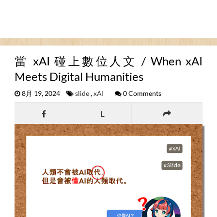
當 xAI 碰上數位人文 / When xAI
Meets Digital Humanities
8月 19, 2024
slide
,
xAI
0 Comments
L