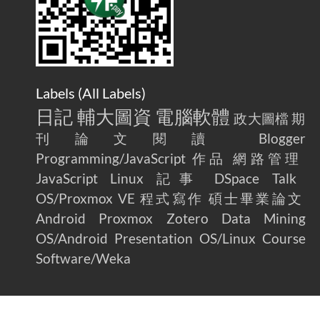
Labels (
All Labels
)
日記
輔大圖資
電腦軟體
政大圖檔
期
刊論文閱讀
Blogger
Programming/JavaScript
作品
網路管理
JavaScript
Linux
記事
DSpace
Talk
OS/Proxmox VE
程式寫作
碩士畢業論文
Android
Proxmox
Zotero
Data Mining
OS/Android
Presentation
OS/Linux
Course
Software/Weka