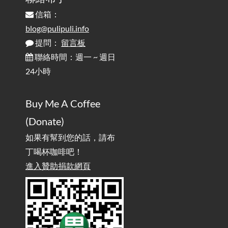
信箱：
為何桌前打字總是腰痠背痛？桌子高度和螢幕高度
2025-08-18
對人體工學的影響 / The Effect of Desk and Monitor Height on
blog@pulipuli.info
Ergonomics: Why Does Typing at a Desk Often Lead to Back Pain?
提問：
留言板
聯絡時間：週一 ~ 週日
行動網路無法連線？三星手機簡易解決方案
2025-08-11
24小時
/ Mobile Network Not Connecting? Easy Solutions for Samsung
Phones
Buy Me A Coffee
實作相容OpenAI API，但背後不是OpenAI的API服
2025-08-04
(Donate)
務 / Implementing OpenAI API-Compatible Services, But Not
Powered by OpenAI
如果有幫到您的話，請布
丁喝杯咖啡吧！
雜談：生活小技巧之用魔鬼氈避免機車鑰匙脫落吧
進入贊助捐款網頁
2025-08-01
/ Talk: Use Velcro to Prevent Your Motorcycle Key From Falling
Off
AdGuard Home不只是拿來擋廣告
/ AdGuard
2025-07-28
Home Is More Than Just an Ad Blocker