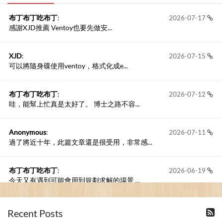
布丁布丁吃布丁
:
2026-07-17
感謝XJD推薦 Ventoy也要先做安...
XJD
:
2026-07-15
可以將隨身碟使用ventoy，格式化成e...
布丁布丁吃布丁
:
2026-07-12
哇，能幫上忙真是太好了。 博士之路不容...
Anonymous
:
2026-07-11
過了將近十年，此篇文章還是很受用，非常感...
布丁布丁吃布丁
:
2026-06-19
今天又有遇到可能會用到規劃求解的場景 ...
布丁布丁吃布丁
:
2026-06-18
Recent Posts
kage好像也可以下載整個網站 感謝分享