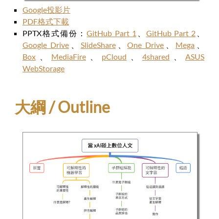
Google投影片
PDF格式下載
PPTX格式備份：
GitHub Part 1
、
GitHub Part 2
、
Google Drive
、
SlideShare
、
One Drive
、
Mega
、
Box
、
MediaFire
、
pCloud
、
4shared
、
ASUS
WebStorage
大綱 / Outline