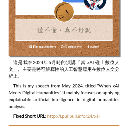
這是我在2024年5月時的演講「當 xAI 碰上數位人
文」。主要是將可解釋性的人工智慧應用在數位人文分
析上。
This is my speech from May 2024, titled "When xAI
Meets Digital Humanities." It mainly focuses on applying
explainable artificial intelligence in digital humanities
analysis.
Fixed Short URL
:
http://l.pulipuli.info/24/xai