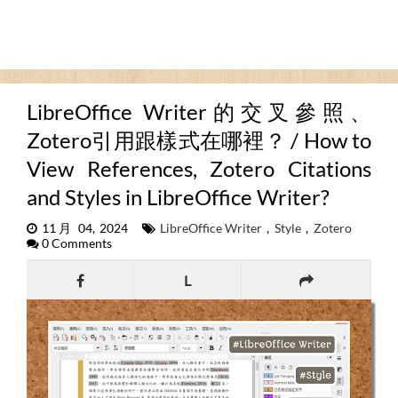
LibreOffice Writer的交叉參照、
Zotero引用跟樣式在哪裡？ / How to
View References, Zotero Citations
and Styles in LibreOffice Writer?
11月 04, 2024
LibreOffice Writer
,
Style
,
Zotero
0 Comments
L