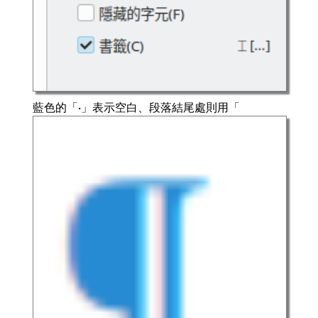
藍色的「·」表示空白、段落結尾處則用「