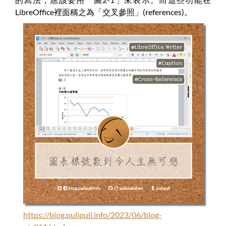
LibreOffice裡面稱之為「交叉參照」(references)。
https://blog.pulipuli.info/2023/06/blog-