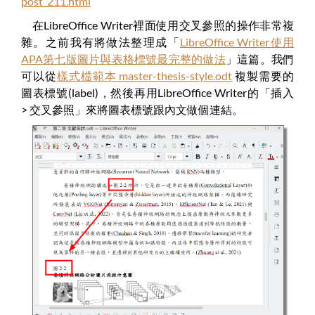
post_211.html
在LibreOffice Writer裡面使用交叉參照的操作非常複
雜。之前我有將做法整理成「
LibreOffice Writer使用
APA第七版圖片與表格標號最完整的做法
」這篇。我們
可以從
樣式檔範本 master-thesis-style.odt
複製需要的
圖表標號(label)，然後再用LibreOffice Writer的「插入
> 交叉參照」來將圖表標號跟內文做個連結。