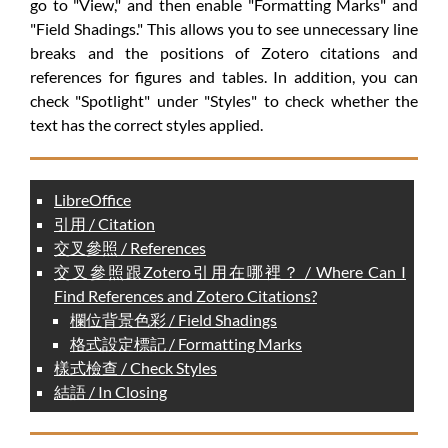
go to "View," and then enable "Formatting Marks" and
"Field Shadings." This allows you to see unnecessary line
breaks and the positions of Zotero citations and
references for figures and tables. In addition, you can
check "Spotlight" under "Styles" to check whether the
text has the correct styles applied.
LibreOffice
引用 / Citation
交叉參照 / References
交叉參照跟Zotero引用在哪裡？ / Where Can I
Find References and Zotero Citations?
欄位背景色彩 / Field Shadings
格式設定標記 / Formatting Marks
樣式檢查 / Check Styles
結語 / In Closing