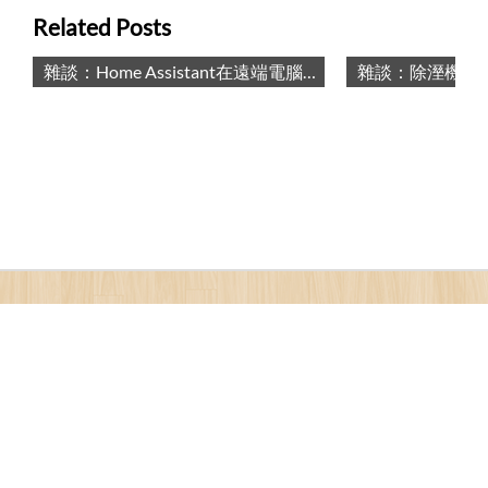
Related Posts
雜談：Home Assistant在遠端電腦播放聲音 / TALK: Playing Audios on a Remote Computer with Home Assistant
雜談：除溼機接上了Home Assistant，然後又離線了 / TALK: Dehumidifier WIFI Issues in Home Assistant