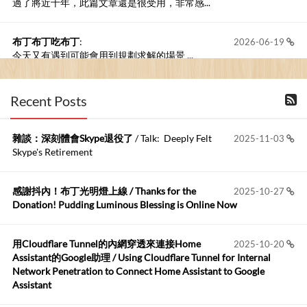
過了將近十年，此篇文章還是很受用，非常感...
布丁布丁吃布丁
:
2026-06-19
今天又有遇到可能會用到規劃求解的場景 ...
布丁布丁吃布丁
:
2026-06-18
Recent Posts
kage好像也可以下載整個網站 感謝分享
雜談：深刻體會Skype退役了
/ Talk: Deeply Felt
2025-11-03
Anonymous
:
2026-06-15
Skype's Retirement
https://github.com/t...
感謝抖內！布丁光明燈上線 / Thanks for the
2025-10-27
布丁布丁吃布丁
:
2026-05-17
Donation! Pudding Luminous Blessing is Online Now
我目前並沒有常駐的Google Home...
用Cloudflare Tunnel的內網穿透來連接Home
2025-10-20
Robertmycs
:
2026-05-15
Assistant的Google助理 / Using Cloudflare Tunnel for Internal
這篇WinXP公用電腦安裝與優化的步驟超...
Network Penetration to Connect Home Assistant to Google
Assistant
Anonymous
:
2026-05-12