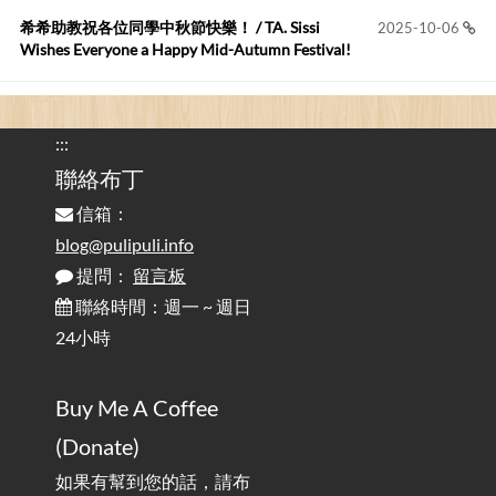
您好,首先肯定感謝您造福許多莘莘學子。有...
希希助教祝各位同學中秋節快樂！ / TA. Sissi
2025-10-06
Wishes Everyone a Happy Mid-Autumn Festival!
看電腦覺得疲憊嗎？比起螢幕，你更應該注意炫光
2025-08-25
的問題 / Are You Tired of Looking at the Computer? Pay More
:::
Attention to Glare Than the Screen
聯絡布丁
信箱：
為何桌前打字總是腰痠背痛？桌子高度和螢幕高度
2025-08-18
對人體工學的影響 / The Effect of Desk and Monitor Height on
blog@pulipuli.info
Ergonomics: Why Does Typing at a Desk Often Lead to Back Pain?
提問：
留言板
聯絡時間：週一 ~ 週日
行動網路無法連線？三星手機簡易解決方案
2025-08-11
24小時
/ Mobile Network Not Connecting? Easy Solutions for Samsung
Phones
Buy Me A Coffee
實作相容OpenAI API，但背後不是OpenAI的API服
2025-08-04
(Donate)
務 / Implementing OpenAI API-Compatible Services, But Not
Powered by OpenAI
如果有幫到您的話，請布