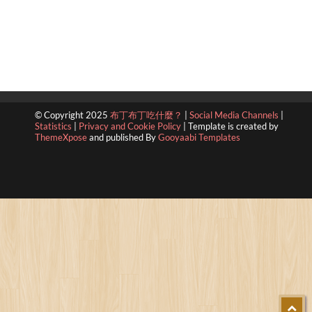
© Copyright 2025
布丁布丁吃什麼？
|
Social Media Channels
|
Statistics
|
Privacy and Cookie Policy
|
Template is created by
ThemeXpose
and published By
Gooyaabi Templates