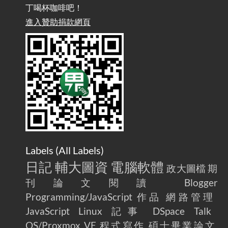
丁喝杯咖啡吧！
雜談：生活小技巧之用魔鬼氈避免機車鑰匙脫落吧
進入贊助捐款網頁
2025-08-01
/ Talk: Use Velcro to Prevent Your Motorcycle Key From Falling
Off
AdGuard Home不只是拿來擋廣告
/ AdGuard
2025-07-28
Home Is More Than Just an Ad Blocker
Labels (
All Labels
)
日記
輔大圖資
電腦軟體
政大圖檔
期
刊論文閱讀
Blogger
Programming/JavaScript
作品
網路管理
JavaScript
Linux
記事
DSpace
Talk
OS/Proxmox VE
程式寫作
碩士畢業論文