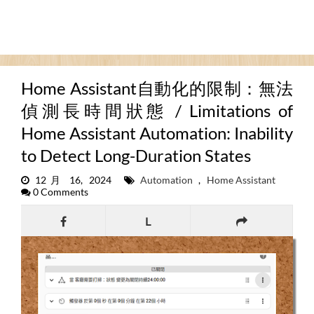
Home Assistant自動化的限制：無法
偵測長時間狀態 / Limitations of
Home Assistant Automation: Inability
to Detect Long-Duration States
12月 16, 2024
Automation
,
Home Assistant
0 Comments
L