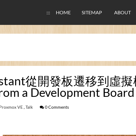
:::
HOME
SITEMAP
ABOUT
stant從開發板遷移到虛擬機器 / 
rom a Development Board 
Proxmox VE
,
Talk
0 Comments