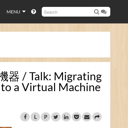
MENU
Talk: Migrating
to a Virtual Machine
L
P