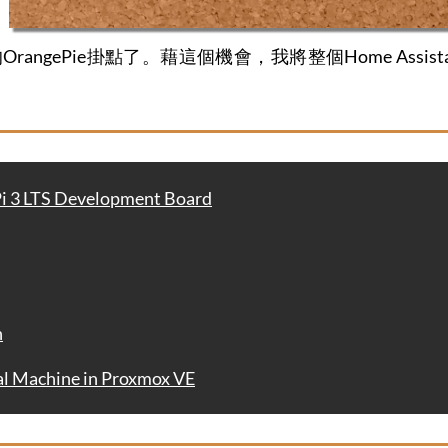
t的OrangePie掛點了。藉這個機會，我將整個Home Assi
i 3 LTS Development Board
n
Machine in Proxmox VE