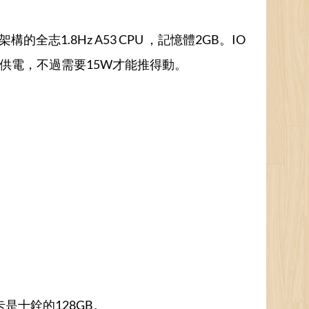
ARM架構的全志1.8Hz A53 CPU ，記憶體2GB。IO
e C供電，不過需要15W才能推得動。
是十銓的128GB。