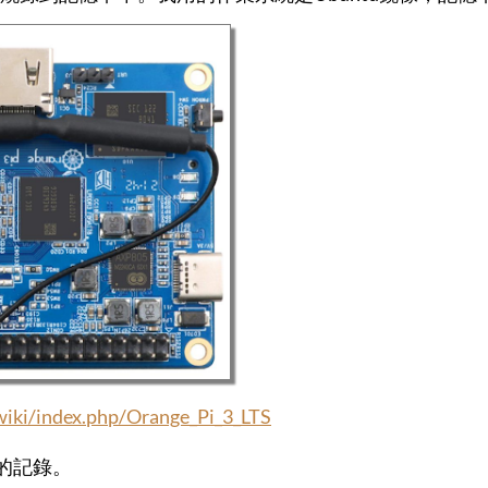
wiki/index.php/Orange_Pi_3_LTS
Pi的記錄。