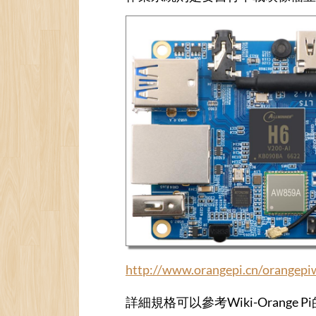
http://www.orangepi.cn/orangepi
詳細規格可以參考Wiki-Orange 