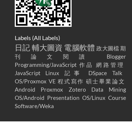
Labels (
All Labels
)
日記
輔大圖資
電腦軟體
政大圖檔
期
刊論文閱讀
Blogger
Programming/JavaScript
作品
網路管理
JavaScript
Linux
記事
DSpace
Talk
OS/Proxmox VE
程式寫作
碩士畢業論文
Android
Proxmox
Zotero
Data Mining
OS/Android
Presentation
OS/Linux
Course
Software/Weka