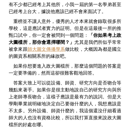
有不少都已經考上其他所，小我一屆的第一名學弟甚至
已經考上台大，據說他應該已經不會來面試了。
重榜並不讓人意外，優秀的人才本來就會錄取很多所
學校，這是應試者實力的証明。但是在這最後一所的推
甄口試中，你一定會被問到一個問題：
「你如果考上政
大圖檔所，那你會選擇哪間？」
尤其是我們所似乎常常
被拿來跟
師大圖文傳播學系
做比較，大概因為都是國立
的圖資系相關系所的緣故吧。
如果你想要進入政大圖檔所，那麼這個問題的答案是
一定要準備的，然而這卻很難客觀地回答。
答案大致上可以從設備、師資、研究方向是否吻合等
幾點來著手。如果你是很主動地說自己的研究方向與所
上老師專長吻合，這樣子應該是最有力的說詞。但是大
學剛畢業就明確地決定自己要做什麼的人，我想應該是
不太多。另外設備、師資什麼的，我這個還沒仔細看過
師大的人也沒有資格比較，所以我打算直接來說政大圖
檔所的好處在哪。