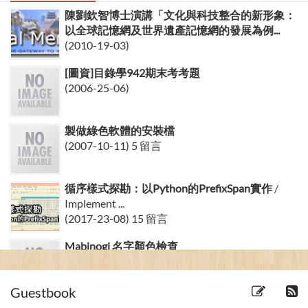
陳劉欽智博士演講「文化與科技整合的新形象：
以全球記憶網及世界遺產記憶網的發展為例...
(2010-19-03)
[圖資]目錄學942期末考考題
(2006-25-06)
製做綠色軟體的安裝檔
(2007-10-11) 5 留言
循序樣式探勘：以Python的PrefixSpan實作
/
Implement ...
(2017-23-08) 15 留言
Mabinogi 名字顏色檢查
(2007-14-03)
Guestbook