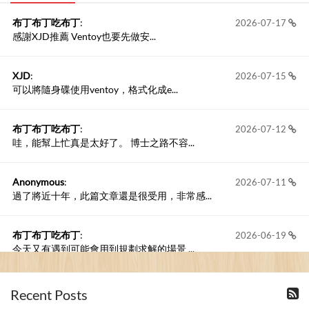
布丁布丁吃布丁
:
2026-07-17
感謝XJD推薦 Ventoy也要先做安...
XJD
:
2026-07-15
可以將隨身碟使用ventoy，格式化成e...
布丁布丁吃布丁
:
2026-07-12
哇，能幫上忙真是太好了。 博士之路不容...
Anonymous
:
2026-07-11
過了將近十年，此篇文章還是很受用，非常感...
布丁布丁吃布丁
:
2026-06-19
今天又有遇到可能會用到規劃求解的場景 ...
布丁布丁吃布丁
:
2026-06-18
Recent Posts
kage好像也可以下載整個網站 感謝分享