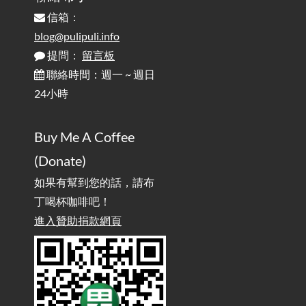
信箱：
為何桌前打字總是腰痠背痛？桌子高度和螢幕高度
2025-08-18
對人體工學的影響 / The Effect of Desk and Monitor Height on
blog@pulipuli.info
Ergonomics: Why Does Typing at a Desk Often Lead to Back Pain?
提問：
留言板
聯絡時間：週一 ~ 週日
行動網路無法連線？三星手機簡易解決方案
2025-08-11
24小時
/ Mobile Network Not Connecting? Easy Solutions for Samsung
Phones
Buy Me A Coffee
實作相容OpenAI API，但背後不是OpenAI的API服
2025-08-04
(Donate)
務 / Implementing OpenAI API-Compatible Services, But Not
Powered by OpenAI
如果有幫到您的話，請布
丁喝杯咖啡吧！
雜談：生活小技巧之用魔鬼氈避免機車鑰匙脫落吧
進入贊助捐款網頁
2025-08-01
/ Talk: Use Velcro to Prevent Your Motorcycle Key From Falling
Off
AdGuard Home不只是拿來擋廣告
/ AdGuard
2025-07-28
Home Is More Than Just an Ad Blocker