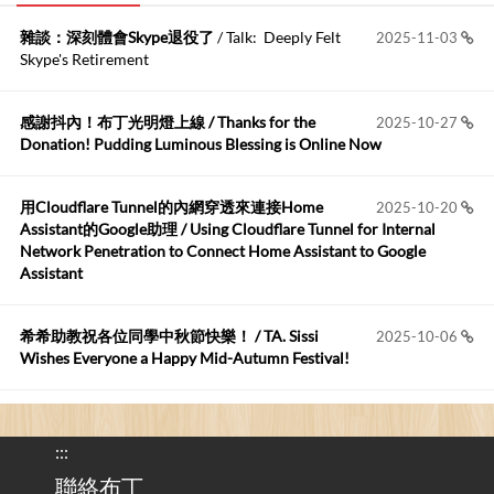
雜談：深刻體會Skype退役了
/ Talk: Deeply Felt
2025-11-03
Anonymous
:
2026-06-15
Skype's Retirement
https://github.com/t...
感謝抖內！布丁光明燈上線 / Thanks for the
2025-10-27
布丁布丁吃布丁
:
2026-05-17
Donation! Pudding Luminous Blessing is Online Now
我目前並沒有常駐的Google Home...
用Cloudflare Tunnel的內網穿透來連接Home
2025-10-20
Robertmycs
:
2026-05-15
Assistant的Google助理 / Using Cloudflare Tunnel for Internal
這篇WinXP公用電腦安裝與優化的步驟超...
Network Penetration to Connect Home Assistant to Google
Assistant
Anonymous
:
2026-05-12
您好,首先肯定感謝您造福許多莘莘學子。有...
希希助教祝各位同學中秋節快樂！ / TA. Sissi
2025-10-06
Wishes Everyone a Happy Mid-Autumn Festival!
看電腦覺得疲憊嗎？比起螢幕，你更應該注意炫光
2025-08-25
的問題 / Are You Tired of Looking at the Computer? Pay More
:::
Attention to Glare Than the Screen
聯絡布丁