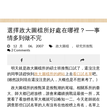
選擇政大圖檔所好處在哪裡？──事
情多到做不完
12月 06, 2007
政大圖檔
,
研究所推甄
2 Comments
L
明天就是政大圖檔所的碩士班推甄口試了，還沒注意
的同學請趕快到
政大圖檔所的網站
上去
看口試名單
吧。
(雖然說到現在還沒注意的人，大概也是不想來考了。)
政大圖檔所的推甄算是推甄潮的尾端。相關系所的臺
大、師大都已經放榜，誰會來繼續挑戰這最後一所，其
實看了看放榜名單大概就可以略知一二。今天老師就在
調查那些口試名單的人有沒有在他校榜上有名，名單上