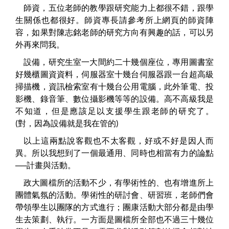
師資，五位老師的教學跟研究能力上都很不錯，跟學
生關係也都很好。師資專長請參考所上網頁的師資陣
容，如果對陳志銘老師的研究方向有興趣的話，可以另
外再來問我。
設備，研究生室一大間約二十幾個座位，專用圖書室
好幾櫃圖資資料，伺服器室十幾台伺服器跟一台超高級
掃描機，資訊檢索室有十幾台公用電腦，此外筆電、投
影機、錄音筆、數位攝影機等等的設備。高不高級我是
不知道，但是應該足以支援學生跟老師的研究了。
(對，因為設備就是我在管的)
以上這兩點說客觀也不太客觀，好或不好是因人而
異。所以我想到了一個最通用、同時也相當有力的論點
──計畫與活動。
政大圖檔所的活動不少，有學術性的、也有增進所上
團體氣氛的活動。學術性的研討會、研習班，老師們會
帶領學生以團隊的方式進行；團康活動大部分都是由學
生去策劃、執行。一方面是圖檔所全部也不過三十幾位