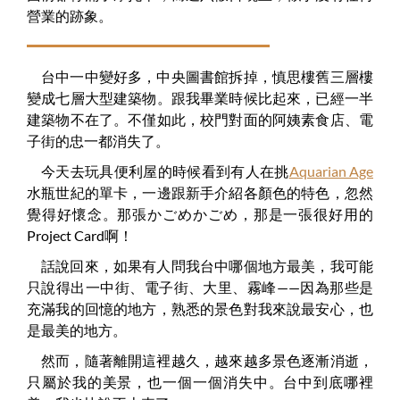
營業的跡象。
台中一中變好多，中央圖書館拆掉，慎思樓舊三層樓
變成七層大型建築物。跟我畢業時候比起來，已經一半
建築物不在了。不僅如此，校門對面的阿姨素食店、電
子街的忠一都消失了。
今天去玩具便利屋的時候看到有人在挑
Aquarian Age
水瓶世紀的單卡，一邊跟新手介紹各顏色的特色，忽然
覺得好懷念。那張かごめかごめ，那是一張很好用的
Project Card啊！
話說回來，如果有人問我台中哪個地方最美，我可能
只說得出一中街、電子街、大里、霧峰——因為那些是
充滿我的回憶的地方，熟悉的景色對我來說最安心，也
是最美的地方。
然而，隨著離開這裡越久，越來越多景色逐漸消逝，
只屬於我的美景，也一個一個消失中。台中到底哪裡