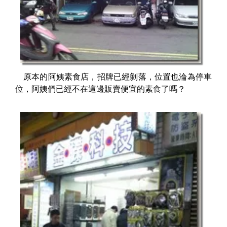
原本的阿姨素食店，招牌已經剝落，位置也淪為停車
位，阿姨們已經不在這邊販賣便宜的素食了嗎？