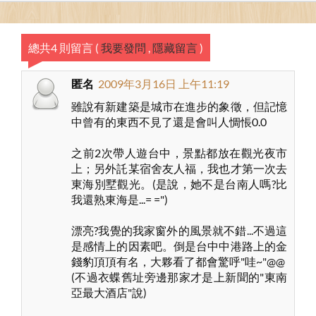
總共4 則留言
(
我要發問
,
隱藏留言
)
匿名
2009年3月16日 上午11:19
雖說有新建築是城市在進步的象徵，但記憶
中曾有的東西不見了還是會叫人惆悵0.0
之前2次帶人遊台中，景點都放在觀光夜市
上；另外託某宿舍友人福，我也才第一次去
東海別墅觀光。(是說，她不是台南人嗎?比
我還熟東海是...= =")
漂亮?我覺的我家窗外的風景就不錯...不過這
是感情上的因素吧。倒是台中中港路上的金
錢豹頂頂有名，大夥看了都會驚呼"哇~"@@
(不過衣蝶舊址旁邊那家才是上新聞的"東南
亞最大酒店"說)