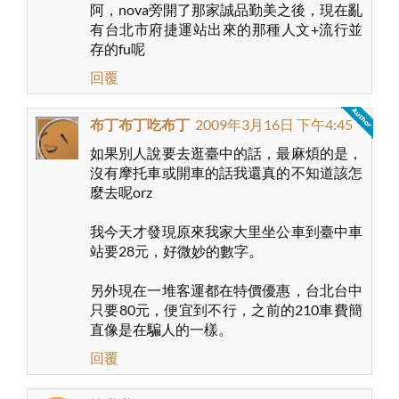
阿，nova旁開了那家誠品勤美之後，現在亂
有台北市府捷運站出來的那種人文+流行並
存的fu呢
回覆
布丁布丁吃布丁
2009年3月16日 下午4:45
如果別人說要去逛臺中的話，最麻煩的是，
沒有摩托車或開車的話我還真的不知道該怎
麼去呢orz
我今天才發現原來我家大里坐公車到臺中車
站要28元，好微妙的數字。
另外現在一堆客運都在特價優惠，台北台中
只要80元，便宜到不行，之前的210車費簡
直像是在騙人的一樣。
回覆