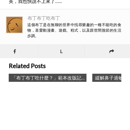
美，我也快說不上來了……
布丁布丁吃布丁
這個布丁是在無聊的世界中找尋樂趣的一種不能吃的食
物，喜愛動漫畫、遊戲、程式，以及跟世間脫節的生活
步調。
L
Related Posts
「布丁布丁吃什麼？」範本改版記錄 / Talk About Pulipuli Blog’s New Template
緩解鼻子過敏：士康洗鼻器與臺鹽如意精鹽的洗鼻法
後