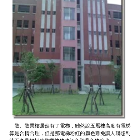
敬、敬業樓居然有了電梯，雖然說五層樓高度有電梯
算是合情合理，但是那電梯粉紅的顏色難免讓人聯想到