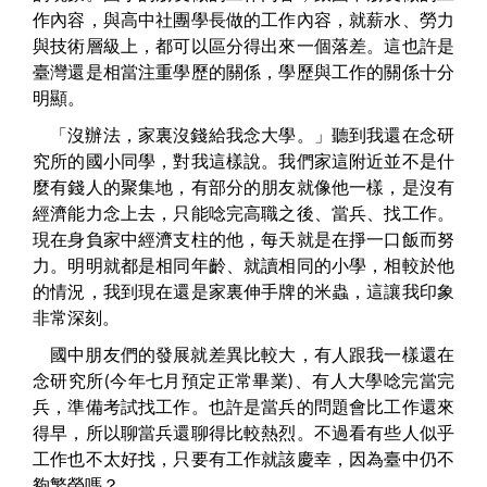
作內容，與高中社團學長做的工作內容，就薪水、勞力
與技術層級上，都可以區分得出來一個落差。這也許是
臺灣還是相當注重學歷的關係，學歷與工作的關係十分
明顯。
「沒辦法，家裏沒錢給我念大學。」聽到我還在念研
究所的國小同學，對我這樣說。我們家這附近並不是什
麼有錢人的聚集地，有部分的朋友就像他一樣，是沒有
經濟能力念上去，只能唸完高職之後、當兵、找工作。
現在身負家中經濟支柱的他，每天就是在掙一口飯而努
力。明明就都是相同年齡、就讀相同的小學，相較於他
的情況，我到現在還是家裏伸手牌的米蟲，這讓我印象
非常深刻。
國中朋友們的發展就差異比較大，有人跟我一樣還在
念研究所(今年七月預定正常畢業)、有人大學唸完當完
兵，準備考試找工作。也許是當兵的問題會比工作還來
得早，所以聊當兵還聊得比較熱烈。不過看有些人似乎
工作也不太好找，只要有工作就該慶幸，因為臺中仍不
夠繁榮嗎？