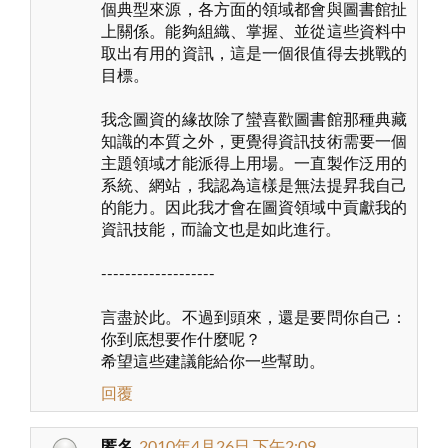
個典型來源，各方面的領域都會與圖書館扯
上關係。能夠組織、掌握、並從這些資料中
取出有用的資訊，這是一個很值得去挑戰的
目標。
我念圖資的緣故除了蠻喜歡圖書館那種典藏
知識的本質之外，更覺得資訊技術需要一個
主題領域才能派得上用場。一直製作泛用的
系統、網站，我認為這樣是無法提昇我自己
的能力。因此我才會在圖資領域中貢獻我的
資訊技能，而論文也是如此進行。
-------------------
言盡於此。不過到頭來，還是要問你自己：
你到底想要作什麼呢？
希望這些建議能給你一些幫助。
回覆
匿名
2010年4月26日 下午2:09