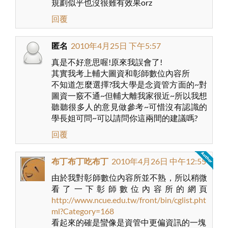
規劃似乎也沒很難有效果orz
回覆
匿名
2010年4月25日 下午5:57
真是不好意思喔!原來我誤會了!
其實我考上輔大圖資和彰師數位內容所
不知道怎麼選擇?我大學是念資管方面的~對
圖資一竅不通~但輔大離我家很近~所以我想
聽聽很多人的意見做參考~可惜沒有認識的
學長姐可問~可以請問你這兩間的建議嗎?
回覆
布丁布丁吃布丁
2010年4月26日 中午12:55
由於我對彰師數位內容所並不熟，所以稍微
看了一下彰師數位內容所的網頁
http://www.ncue.edu.tw/front/bin/cglist.pht
ml?Category=168
看起來的確是蠻像是資管中更偏資訊的一塊