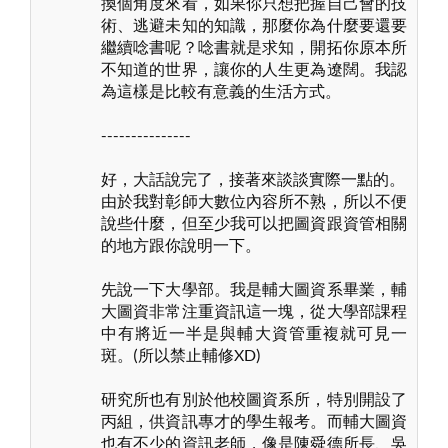
換個角度來看，如果你只想把握自己會的技
術、逃避未知的知識，那麼你為什麼要還要
繼續唸書呢？唸書就是求知，開拓你原本所
不知道的世界，讓你的人生更為遼闊。我認
為這樣是比較有意義的生活方式。
---------------
好，大話說完了，接著來談談實際一點的。
由於我對彰師大數位內容所不熟，所以不便
說些什麼，但至少我可以把圖資跟資管相關
的地方跟你說明一下。
先說一下大學部。我是輔大圖資系畢業，輔
大圖資非常注重資訊這一塊，從大學部課程
中有將近一半是與輔大資管重複就可見一
斑。(所以禁止輔修XD)
研究所也有別於他校圖資系所，特別開設了
丙組，供資訊專才的學生報考。而輔大圖資
也有不少的資訊老師，像是陳舜德所長、吳