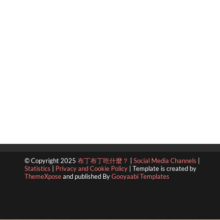
© Copyright 2025
布丁布丁吃什麼？
|
Social Media Channels
|
Statistics
|
Privacy and Cookie Policy
|
Template is created by
ThemeXpose
and published By
Gooyaabi Templates