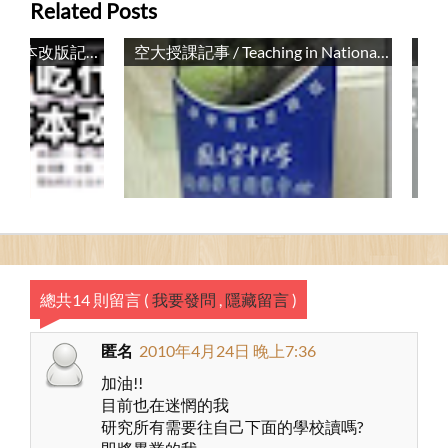
Related Posts
「布丁布丁吃什麼？」範本改版記錄 / Talk About Pulipuli Blog’s New Template
空大授課記事 / Teaching in National Open University
總共14 則留言
(
我要發問
,
隱藏留言
)
匿名
2010年4月24日 晚上7:36
加油!!
目前也在迷惘的我
研究所有需要往自己下面的學校讀嗎?