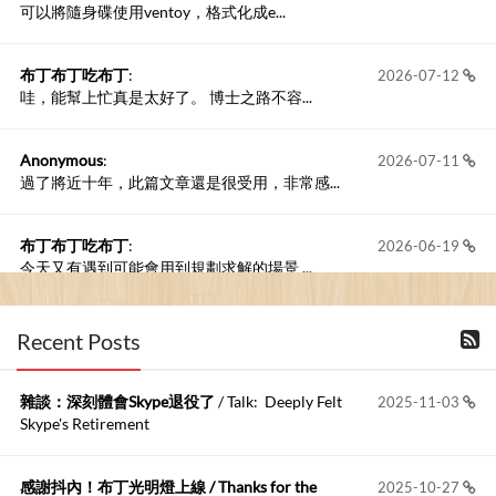
可以將隨身碟使用ventoy，格式化成e...
布丁布丁吃布丁
:
2026-07-12
哇，能幫上忙真是太好了。 博士之路不容...
Anonymous
:
2026-07-11
過了將近十年，此篇文章還是很受用，非常感...
布丁布丁吃布丁
:
2026-06-19
今天又有遇到可能會用到規劃求解的場景 ...
布丁布丁吃布丁
:
2026-06-18
Recent Posts
kage好像也可以下載整個網站 感謝分享
雜談：深刻體會Skype退役了
/ Talk: Deeply Felt
2025-11-03
Anonymous
:
2026-06-15
Skype's Retirement
https://github.com/t...
感謝抖內！布丁光明燈上線 / Thanks for the
2025-10-27