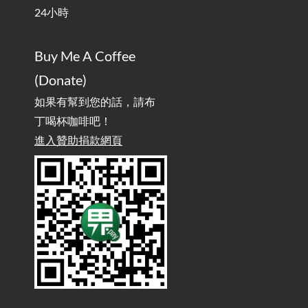
行動網路無法連線？三星手機簡易解決方案
2025-08-11
24小時
/ Mobile Network Not Connecting? Easy Solutions for Samsung
Phones
Buy Me A Coffee
實作相容OpenAI API，但背後不是OpenAI的API服
2025-08-04
(Donate)
務 / Implementing OpenAI API-Compatible Services, But Not
Powered by OpenAI
如果有幫到您的話，請布
丁喝杯咖啡吧！
雜談：生活小技巧之用魔鬼氈避免機車鑰匙脫落吧
進入贊助捐款網頁
2025-08-01
/ Talk: Use Velcro to Prevent Your Motorcycle Key From Falling
Off
AdGuard Home不只是拿來擋廣告
/ AdGuard
2025-07-28
Home Is More Than Just an Ad Blocker