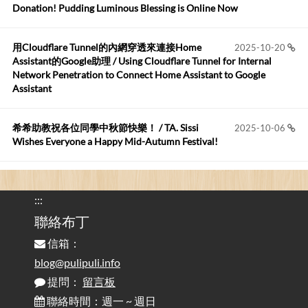
布丁布丁吃布丁
:
2026-05-17
Donation! Pudding Luminous Blessing is Online Now
我目前並沒有常駐的Google Home...
用Cloudflare Tunnel的內網穿透來連接Home
2025-10-20
Robertmycs
:
2026-05-15
Assistant的Google助理 / Using Cloudflare Tunnel for Internal
這篇WinXP公用電腦安裝與優化的步驟超...
Network Penetration to Connect Home Assistant to Google
Assistant
Anonymous
:
2026-05-12
您好,首先肯定感謝您造福許多莘莘學子。有...
希希助教祝各位同學中秋節快樂！ / TA. Sissi
2025-10-06
Wishes Everyone a Happy Mid-Autumn Festival!
看電腦覺得疲憊嗎？比起螢幕，你更應該注意炫光
2025-08-25
的問題 / Are You Tired of Looking at the Computer? Pay More
:::
Attention to Glare Than the Screen
聯絡布丁
信箱：
為何桌前打字總是腰痠背痛？桌子高度和螢幕高度
2025-08-18
對人體工學的影響 / The Effect of Desk and Monitor Height on
blog@pulipuli.info
Ergonomics: Why Does Typing at a Desk Often Lead to Back Pain?
提問：
留言板
聯絡時間：週一 ~ 週日