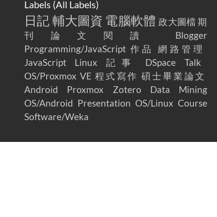
Labels (
All Labels
)
日記
輔大圖資
電腦軟體
政大圖檔
期
刊論文閱讀
Blogger
Programming/JavaScript
作品
網路管理
JavaScript
Linux
記事
DSpace
Talk
OS/Proxmox VE
程式寫作
碩士畢業論文
Android
Proxmox
Zotero
Data Mining
OS/Android
Presentation
OS/Linux
Course
Software/Weka