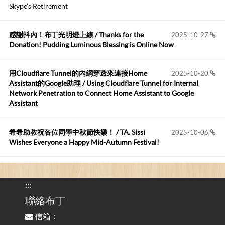
Anonymous
:
2026-06-15
Skype's Retirement
https://github.com/t...
感謝抖內！布丁光明燈上線 / Thanks for the
2025-10-27
布丁布丁吃布丁
:
2026-05-17
Donation! Pudding Luminous Blessing is Online Now
我目前並沒有常駐的Google Home...
用Cloudflare Tunnel的內網穿透來連接Home
2025-10-20
Robertmycs
:
2026-05-15
Assistant的Google助理 / Using Cloudflare Tunnel for Internal
這篇WinXP公用電腦安裝與優化的步驟超...
Network Penetration to Connect Home Assistant to Google
Assistant
Anonymous
:
2026-05-12
您好,首先肯定感謝您造福許多莘莘學子。有...
希希助教祝各位同學中秋節快樂！ / TA. Sissi
2025-10-06
Wishes Everyone a Happy Mid-Autumn Festival!
看電腦覺得疲憊嗎？比起螢幕，你更應該注意炫光
2025-08-25
的問題 / Are You Tired of Looking at the Computer? Pay More
:::
Attention to Glare Than the Screen
聯絡布丁
信箱：
為何桌前打字總是腰痠背痛？桌子高度和螢幕高度
2025-08-18