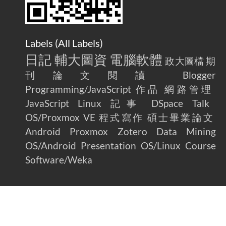
Labels (
All Labels
)
日記
輔大圖資
電腦軟體
政大圖檔
期
刊論文閱讀
Blogger
Programming/JavaScript
作品
網路管理
JavaScript
Linux
記事
DSpace
Talk
OS/Proxmox VE
程式寫作
碩士畢業論文
Android
Proxmox
Zotero
Data Mining
OS/Android
Presentation
OS/Linux
Course
Software/Weka