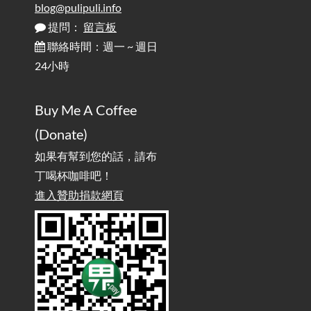
對人體工學的影響 / The Effect of Desk and Monitor Height on
blog@pulipuli.info
Ergonomics: Why Does Typing at a Desk Often Lead to Back Pain?
提問：
留言板
聯絡時間：週一 ~ 週日
行動網路無法連線？三星手機簡易解決方案
2025-08-11
24小時
/ Mobile Network Not Connecting? Easy Solutions for Samsung
Phones
Buy Me A Coffee
實作相容OpenAI API，但背後不是OpenAI的API服
2025-08-04
(Donate)
務 / Implementing OpenAI API-Compatible Services, But Not
Powered by OpenAI
如果有幫到您的話，請布
丁喝杯咖啡吧！
雜談：生活小技巧之用魔鬼氈避免機車鑰匙脫落吧
進入贊助捐款網頁
2025-08-01
/ Talk: Use Velcro to Prevent Your Motorcycle Key From Falling
Off
AdGuard Home不只是拿來擋廣告
/ AdGuard
2025-07-28
Home Is More Than Just an Ad Blocker