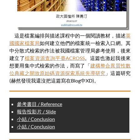
這是檔案編排與描述課程中的一個閱讀教材，描述
英
國國家檔案局
如何建立他們的檔案統一檢索入口網。其
中分散式檢索的作法被我國檔案管理局參考使用，後來
建立了
檔案資源查詢平臺ACROSS
。這篇也激起我後來
想要用集中式檢索的作法，而寫了「
建構整合異質性數
位典藏之開放原始碼資源探索系統先導研究
」這篇研究
(赫然發現我還沒把這篇寫在Blog中XD)。
參考書目 / Reference
報告投影片 / Slide
小結 / Conclusion
小結 / Conclusion