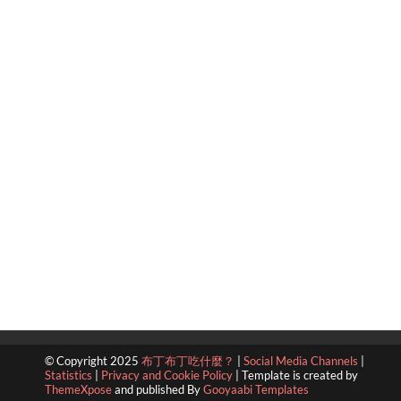
© Copyright 2025
布丁布丁吃什麼？
|
Social Media Channels
|
Statistics
|
Privacy and Cookie Policy
|
Template is created by
ThemeXpose
and published By
Gooyaabi Templates