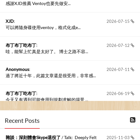
感謝XJD推薦 Ventoy也要先做安...
XJD
:
2026-07-15
可以將隨身碟使用ventoy，格式化成e...
布丁布丁吃布丁
:
2026-07-12
哇，能幫上忙真是太好了。 博士之路不容...
Anonymous
:
2026-07-11
過了將近十年，此篇文章還是很受用，非常感...
布丁布丁吃布丁
:
2026-06-19
今天又有遇到可能會用到規劃求解的場景 ...
布丁布丁吃布丁
:
2026-06-18
Recent Posts
kage好像也可以下載整個網站 感謝分享
雜談：深刻體會Skype退役了
/ Talk: Deeply Felt
2025-11-03