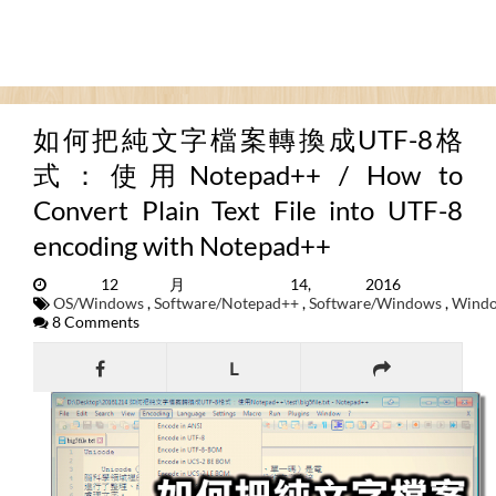
如何把純文字檔案轉換成UTF-8格
式：使用Notepad++ / How to
Convert Plain Text File into UTF-8
encoding with Notepad++
12月 14, 2016
OS/Windows
,
Software/Notepad++
,
Software/Windows
,
Wind
8 Comments
L