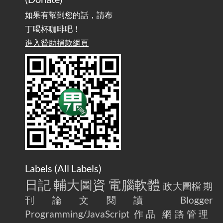
務 / Implementing OpenAI API-Compatible Services, But Not
Powered by OpenAI
如果有幫到您的話，請布
丁喝杯咖啡吧！
雜談：生活小技巧之用魔鬼氈避免機車鑰匙脫落吧
進入贊助捐款網頁
2025-08-01
/ Talk: Use Velcro to Prevent Your Motorcycle Key From Falling
Off
AdGuard Home不只是拿來擋廣告
/ AdGuard
2025-07-28
Home Is More Than Just an Ad Blocker
Labels (
All Labels
)
日記
輔大圖資
電腦軟體
政大圖檔
期
刊論文閱讀
Blogger
Programming/JavaScript
作品
網路管理