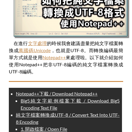
在進行
文字處理
的時候我會建議盡量把純文字檔案轉
換成
萬國碼Unicode
，也就是UTF-8。而轉換編碼最簡
單方式就是使用
Notepad++
來處理啦。以下就介紹如何
使用Notepad++把非UTF-8編碼的純文字檔案轉換成
UTF-8編碼。
Notepad++下載 / Download Notepad++
Big5純文字範例檔案下載 / Download Big5
Encoding Text File
純文字檔案轉換成UTF-8 / Convert Text Into UTF-
8 Encoding
1. 開啟檔案 / Open File