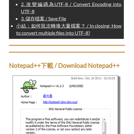
2. 改變編碼為UTF-8 / Convert Encoding into
UTF-8
3. 儲存檔案 / Save File
小結：如何批次轉換大量檔案？ / In closing: How
to convert multiple files into UTF-8?
Notepad++下載 / Download Notepad++