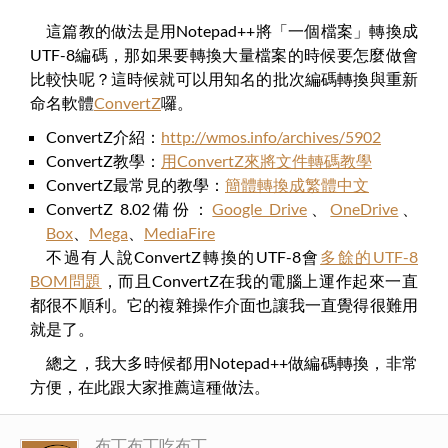
這篇教的做法是用Notepad++將「一個檔案」轉換成
UTF-8編碼，那如果要轉換大量檔案的時候要怎麼做會
比較快呢？這時候就可以用知名的批次編碼轉換與重新
命名軟體
ConvertZ
囉。
ConvertZ介紹：
http://wmos.info/archives/5902
ConvertZ教學：
用ConvertZ來將文件轉碼教學
ConvertZ最常見的教學：
簡體轉換成繁體中文
ConvertZ 8.02備份：
Google Drive
、
OneDrive
、
Box
、
Mega
、
MediaFire
不過有人說ConvertZ轉換的UTF-8會
多餘的UTF-8
BOM問題
，而且ConvertZ在我的電腦上運作起來一直
都很不順利。它的複雜操作介面也讓我一直覺得很難用
就是了。
總之，我大多時候都用Notepad++做編碼轉換，非常
方便，在此跟大家推薦這種做法。
布丁布丁吃布丁