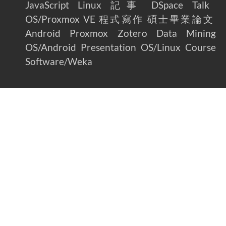
JavaScript
Linux
記事
DSpace
Talk
OS/Proxmox VE
程式寫作
碩士畢業論文
Android
Proxmox
Zotero
Data Mining
OS/Android
Presentation
OS/Linux
Course
Software/Weka