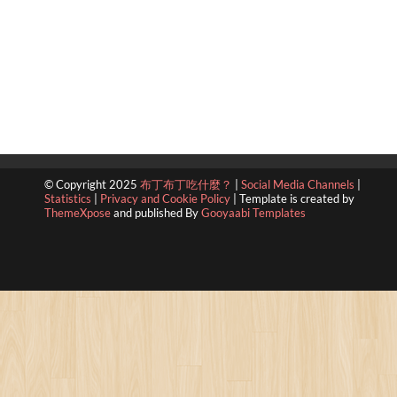
© Copyright 2025
布丁布丁吃什麼？
|
Social Media Channels
|
Statistics
|
Privacy and Cookie Policy
|
Template is created by
ThemeXpose
and published By
Gooyaabi Templates