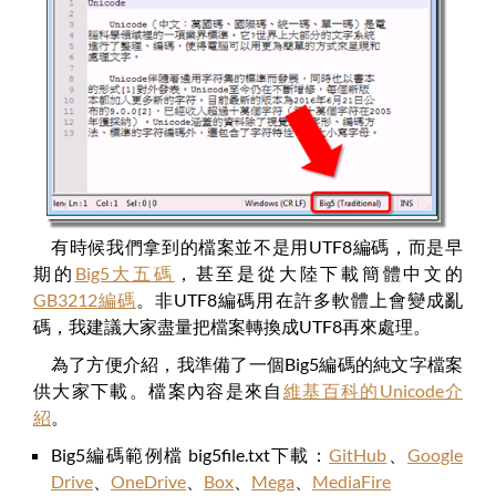
有時候我們拿到的檔案並不是用UTF8編碼，而是早
期的
Big5大五碼
，甚至是從大陸下載簡體中文的
GB3212編碼
。非UTF8編碼用在許多軟體上會變成亂
碼，我建議大家盡量把檔案轉換成UTF8再來處理。
為了方便介紹，我準備了一個Big5編碼的純文字檔案
供大家下載。檔案內容是來自
維基百科的Unicode介
紹
。
Big5編碼範例檔 big5file.txt下載：
GitHub
、
Google
Drive
、
OneDrive
、
Box
、
Mega
、
MediaFire