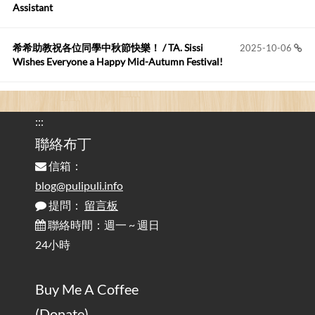
Assistant
Anonymous
:
2026-05-12
您好,首先肯定感謝您造福許多莘莘學子。有...
希希助教祝各位同學中秋節快樂！ / TA. Sissi
2025-10-06
Wishes Everyone a Happy Mid-Autumn Festival!
看電腦覺得疲憊嗎？比起螢幕，你更應該注意炫光
2025-08-25
的問題 / Are You Tired of Looking at the Computer? Pay More
:::
Attention to Glare Than the Screen
聯絡布丁
信箱：
為何桌前打字總是腰痠背痛？桌子高度和螢幕高度
2025-08-18
對人體工學的影響 / The Effect of Desk and Monitor Height on
blog@pulipuli.info
Ergonomics: Why Does Typing at a Desk Often Lead to Back Pain?
提問：
留言板
聯絡時間：週一 ~ 週日
行動網路無法連線？三星手機簡易解決方案
2025-08-11
24小時
/ Mobile Network Not Connecting? Easy Solutions for Samsung
Phones
Buy Me A Coffee
實作相容OpenAI API，但背後不是OpenAI的API服
2025-08-04
(Donate)