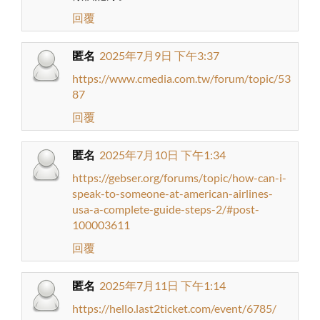
回覆
匿名
2025年7月9日 下午3:37
https://www.cmedia.com.tw/forum/topic/53
87
回覆
匿名
2025年7月10日 下午1:34
https://gebser.org/forums/topic/how-can-i-
speak-to-someone-at-american-airlines-
usa-a-complete-guide-steps-2/#post-
100003611
回覆
匿名
2025年7月11日 下午1:14
https://hello.last2ticket.com/event/6785/