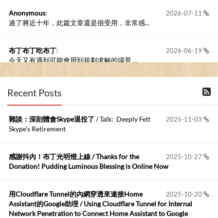
Anonymous
:
2026-07-11
過了將近十年，此篇文章還是很受用，非常感...
布丁布丁吃布丁
:
2026-06-19
今天又有遇到可能會用到規劃求解的場景 ...
布丁布丁吃布丁
:
2026-06-18
Recent Posts
kage好像也可以下載整個網站 感謝分享
雜談：深刻體會Skype退役了
/ Talk: Deeply Felt
2025-11-03
Anonymous
:
2026-06-15
Skype's Retirement
https://github.com/t...
感謝抖內！布丁光明燈上線 / Thanks for the
2025-10-27
布丁布丁吃布丁
:
2026-05-17
Donation! Pudding Luminous Blessing is Online Now
我目前並沒有常駐的Google Home...
用Cloudflare Tunnel的內網穿透來連接Home
2025-10-20
Robertmycs
:
2026-05-15
Assistant的Google助理 / Using Cloudflare Tunnel for Internal
這篇WinXP公用電腦安裝與優化的步驟超...
Network Penetration to Connect Home Assistant to Google