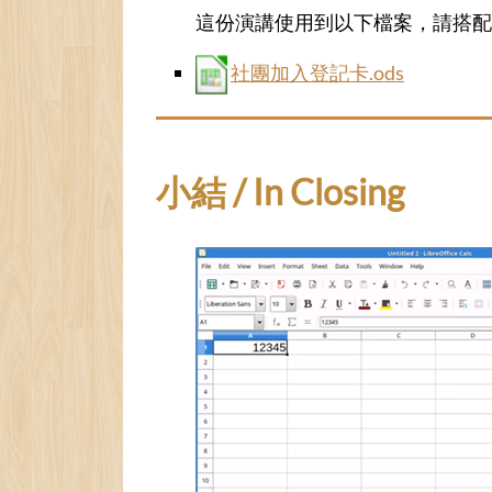
這份演講使用到以下檔案，請搭配
社團加入登記卡.ods
小結 / In Closing