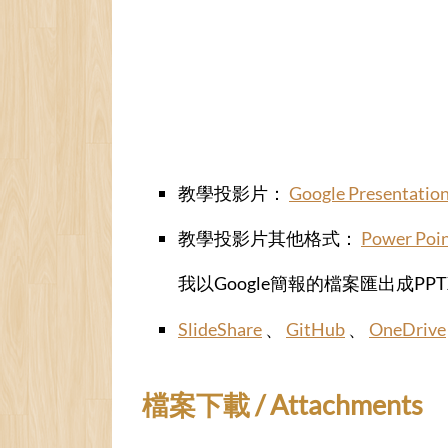
教學投影片：
Google Presentatio
教學投影片其他格式：
Power Poi
我以Google簡報的檔案匯出成P
SlideShare
、
GitHub
、
OneDrive
檔案下載 / Attachments