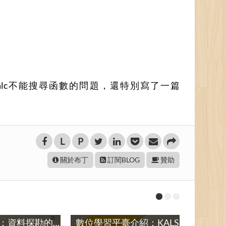
了Calc不能搜尋函數的問題，還特別寫了一篇
L
P
關於布丁
訂閱BLOG
贊助
Weka簡介與實作：資料探勘的分群、異常偵測、關聯規則探勘、分類 / Practice Data Mining with Weka: Clustering, Outlier Detection, Associations and Classification
數位學習平臺介紹：KALS和PBL / Introducing to Online Learning Environments: KALS and PBL