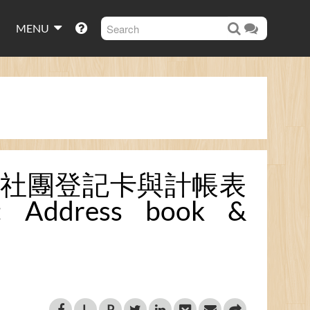
MENU
三堂)：社團登記卡與計帳表
3): Address book &
L
P