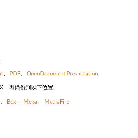
n
nt
、
PDF
、
OpenDocument Presnetation
PTX，再備份到以下位置：
、
Box
、
Mega
、
MediaFire