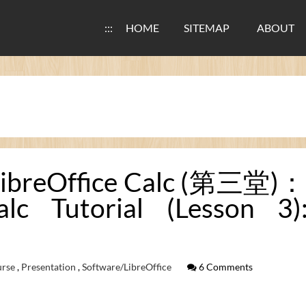
:::
HOME
SITEMAP
ABOUT
reOffice Calc (第
Calc Tutorial (Lesson 
urse
,
Presentation
,
Software/LibreOffice
6 Comments