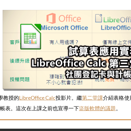
學教授的
LibreOffice Calc
投影片。繼
第二堂課
介紹表格使
帳表。這次在上課之前也宣導一下
盜版軟體的議題
。