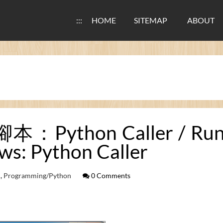
:::
HOME
SITEMAP
ABOUT
ython Caller / Runnin
ws: Python Caller
,
Programming/Python
0 Comments