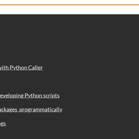
ith Python Caller
eloping Python scripts
ages programmatically
gs