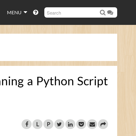
MENU
g a Python Script
L
P