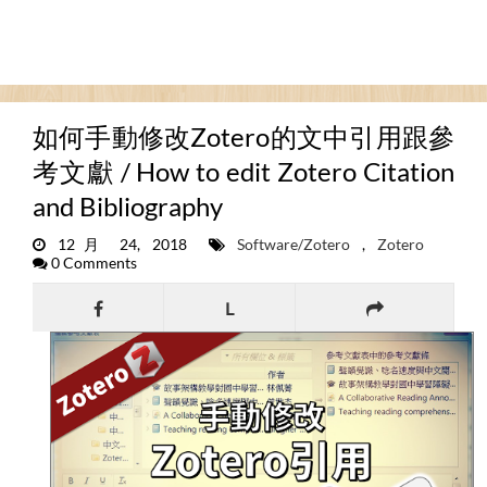
如何手動修改Zotero的文中引用跟參
考文獻 / How to edit Zotero Citation
and Bibliography
12月 24, 2018
Software/Zotero
,
Zotero
0 Comments
L