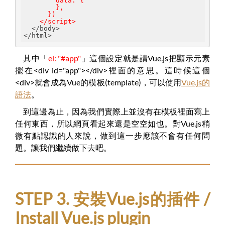
        data: {
        },
      })
    </script>
  </body>
</html>
其中「
el: "#app"
」這個設定就是請Vue.js把顯示元素
擺在<div id="app"></div>裡面的意思。這時候這個
<div>就會成為Vue的模板(template)，可以使用
Vue.js的
語法
。
到這邊為止，因為我們實際上並沒有在模板裡面寫上
任何東西，所以網頁看起來還是空空如也。對Vue.js稍
微有點認識的人來說，做到這一步應該不會有任何問
題。讓我們繼續做下去吧。
STEP 3. 安裝Vue.js的插件 /
Install Vue.js plugin