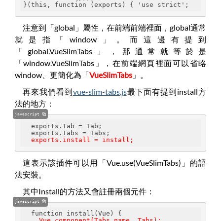
}(this, function (exports) { 'use strict';
注意到「global」屬性，在前端前端裡面，global通常
就是指「window」。而這邊有提到
「global.VueSlimTabs」，那通常就等於是
「window.VueSlimTabs」，在前端網頁裡面可以省略
window、更簡化為「
VueSlimTabs
」。
再來我們看到
vue-slim-tabs.js
最下面有提到install方
法的地方：
javascript
  exports.Tab = Tab;
  exports.Tabs = Tabs;
  exports.install = install;
這表示該插件可以用「Vue.use(VueSlimTabs)」的語
法安裝。
其中Install的方法又會註冊兩個元件：
javascript
  function install(Vue) {
Vue.component(Tabs.name, Tabs);