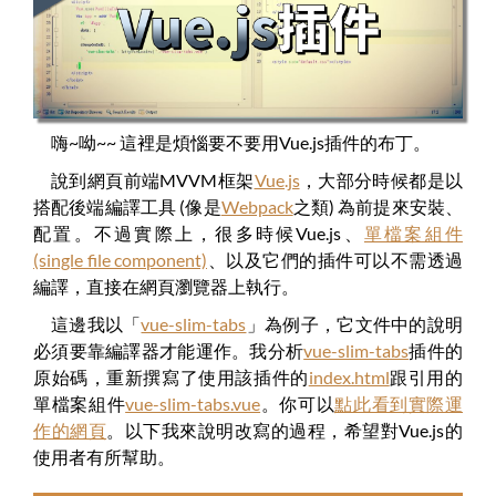
嗨~呦~~ 這裡是煩惱要不要用Vue.js插件的布丁。
說到網頁前端MVVM框架
Vue.js
，大部分時候都是以
搭配後端編譯工具 (像是
Webpack
之類) 為前提來安裝、
配置。不過實際上，很多時候Vue.js、
單檔案組件
(single file component)
、以及它們的插件可以不需透過
編譯，直接在網頁瀏覽器上執行。
這邊我以「
vue-slim-tabs
」為例子，它文件中的說明
必須要靠編譯器才能運作。我分析
vue-slim-tabs
插件的
原始碼，重新撰寫了使用該插件的
index.html
跟引用的
單檔案組件
vue-slim-tabs.vue
。你可以
點此看到實際運
作的網頁
。以下我來說明改寫的過程，希望對Vue.js的
使用者有所幫助。