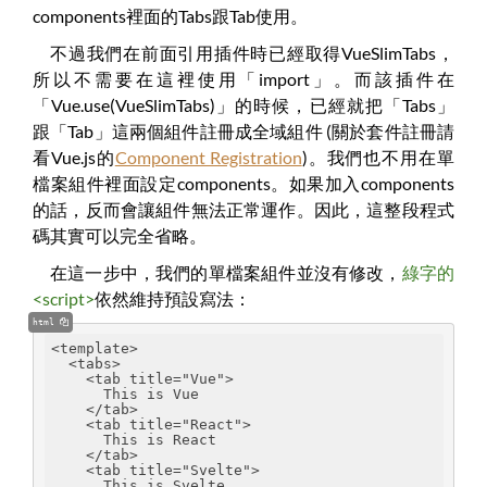
components裡面的Tabs跟Tab使用。
不過我們在前面引用插件時已經取得VueSlimTabs，
所以不需要在這裡使用「import」。而該插件在
「Vue.use(VueSlimTabs)」的時候，已經就把「Tabs」
跟「Tab」這兩個組件註冊成全域組件 (關於套件註冊請
看Vue.js的
Component Registration
)。我們也不用在單
檔案組件裡面設定components。如果加入components
的話，反而會讓組件無法正常運作。因此，這整段程式
碼其實可以完全省略。
在這一步中，我們的單檔案組件並沒有修改，
綠字的
<script>
依然維持預設寫法：
html
<template>
  <tabs>
    <tab title="Vue">
      This is Vue
    </tab>
    <tab title="React">
      This is React
    </tab>
    <tab title="Svelte">
      This is Svelte