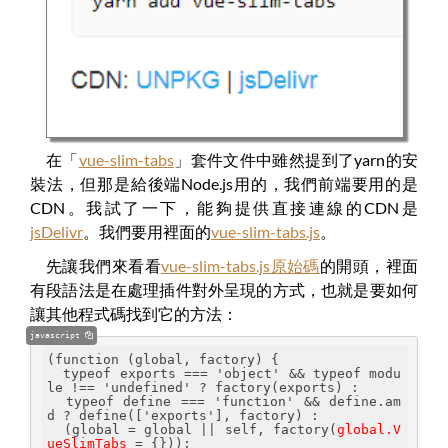
在「
vue-slim-tabs
」套件文件中雖然提到了yarn的安
裝法，但那是給後端Node.js用的，我們前端要用的是
CDN。我試了一下，能夠提供直接連線的CDN是
jsDelivr
。我們要用裡面的
vue-slim-tabs.js
。
先讓我們來看看
vue-slim-tabs.js原始碼
的開頭，裡面
有段語法是在處理插件對外呈現的方式，也就是要如何
讓其他程式碼找到它的方法：
javascript
(function (global, factory) {
  typeof exports === 'object' && typeof modu
le !== 'undefined' ? factory(exports) :
  typeof define === 'function' && define.am
d ? define(['exports'], factory) :
  (global = global || self, factory(
global.V
ueSlimTabs
 = {}));