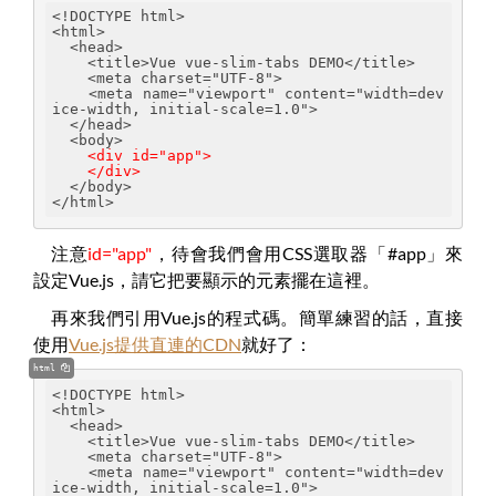
<!DOCTYPE html>
<html>
  <head>
    <title>Vue vue-slim-tabs DEMO</title>
    <meta charset="UTF-8">
    <meta name="viewport" content="width=dev
ice-width, initial-scale=1.0">
  </head>
  <body>
<div id="app">
    </div>
  </body>
</html>
注意
id="app"
，待會我們會用CSS選取器「#app」來
設定Vue.js，請它把要顯示的元素擺在這裡。
再來我們引用Vue.js的程式碼。簡單練習的話，直接
使用
Vue.js提供直連的CDN
就好了：
html
<!DOCTYPE html>
<html>
  <head>
    <title>Vue vue-slim-tabs DEMO</title>
    <meta charset="UTF-8">
    <meta name="viewport" content="width=dev
ice-width, initial-scale=1.0">