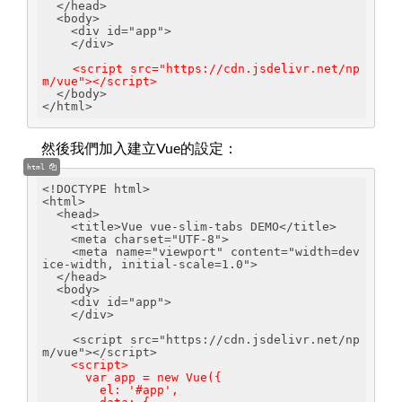
  </head>
  <body>
    <div id="app">
    </div>
<script src="https://cdn.jsdelivr.net/np
m/vue"></script>
  </body>
</html>
然後我們加入建立Vue的設定：
html
<!DOCTYPE html>
<html>
  <head>
    <title>Vue vue-slim-tabs DEMO</title>
    <meta charset="UTF-8">
    <meta name="viewport" content="width=dev
ice-width, initial-scale=1.0">
  </head>
  <body>
    <div id="app">
    </div>
    <script src="https://cdn.jsdelivr.net/np
m/vue"></script>
<script>
      var app = new Vue({
        el: '#app',