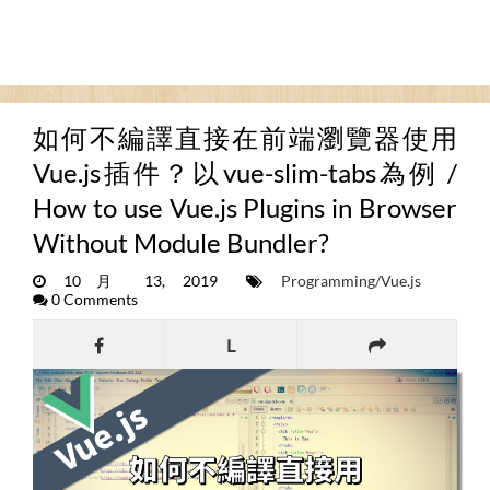
如何不編譯直接在前端瀏覽器使用
Vue.js插件？以vue-slim-tabs為例 /
How to use Vue.js Plugins in Browser
Without Module Bundler?
10月 13, 2019
Programming/Vue.js
0 Comments
L