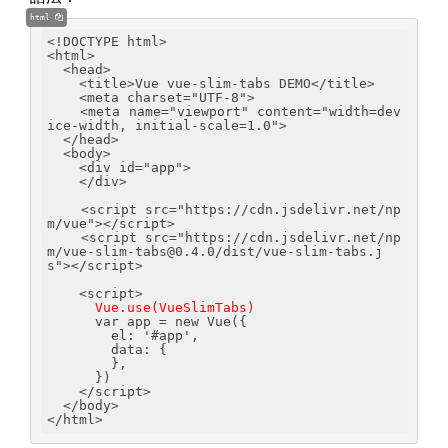
html
<!DOCTYPE html>
<html>
  <head>
    <title>Vue vue-slim-tabs DEMO</title>
    <meta charset="UTF-8">
    <meta name="viewport" content="width=dev
ice-width, initial-scale=1.0">
  </head>
  <body>
    <div id="app">
    </div>
    <script src="https://cdn.jsdelivr.net/np
m/vue"></script>
    <script src="https://cdn.jsdelivr.net/np
m/vue-slim-tabs@0.4.0/dist/vue-slim-tabs.j
s"></script>
    <script>
Vue.use(VueSlimTabs)
      var app = new Vue({
        el: '#app',
        data: {
        },
      })
    </script>
  </body>
</html>