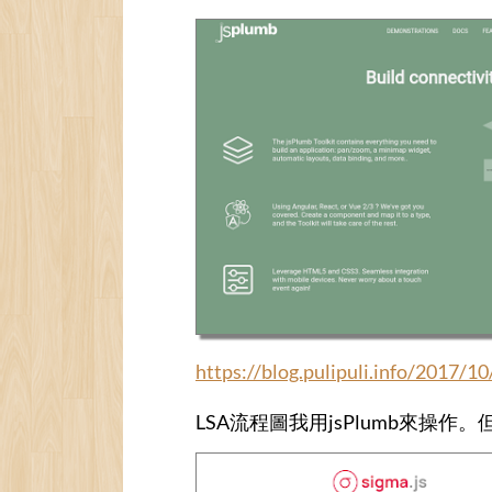
https://blog.pulipuli.info/2017/1
LSA流程圖我用jsPlumb來