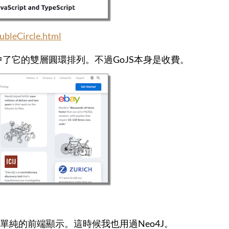
oubleCircle.html
中了它的雙層圓環排列。不過GoJS本身是收費。
單純的前端顯示。這時候我也用過Neo4J。