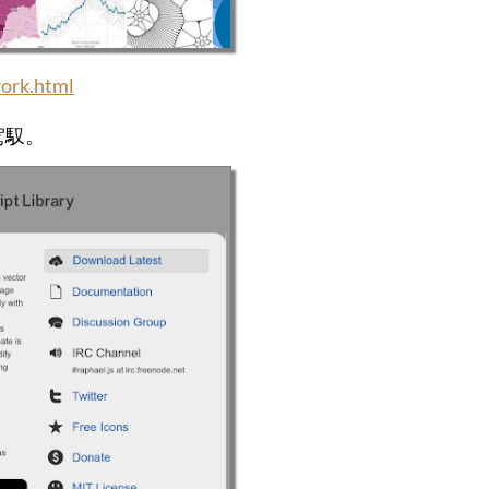
work.html
駕馭。