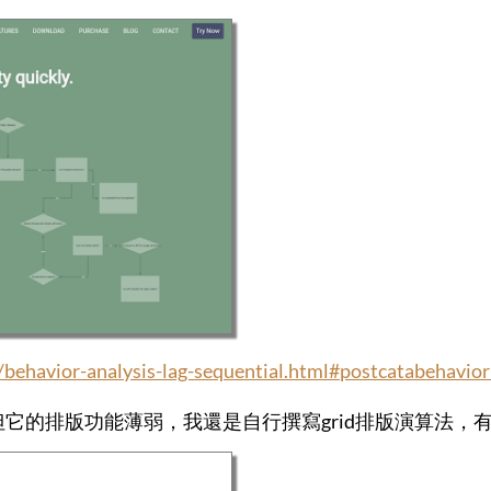
0/behavior-analysis-lag-sequential.html#postcatabehavio
操作。但它的排版功能薄弱，我還是自行撰寫grid排版演算