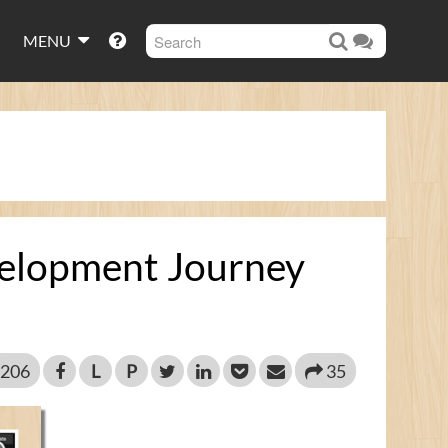
MENU
opment Journey
206
L
P
35