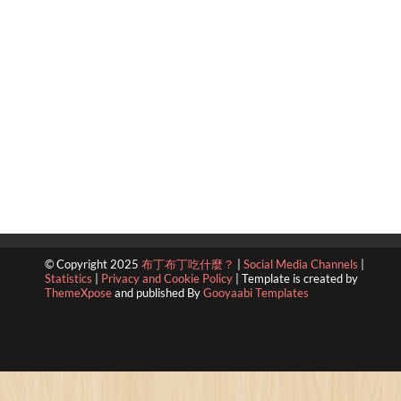
© Copyright 2025
布丁布丁吃什麼？
|
Social Media Channels
|
Statistics
|
Privacy and Cookie Policy
|
Template is created by
ThemeXpose
and published By
Gooyaabi Templates