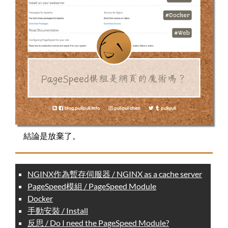
結論是放棄了。
NGINX作為暫存伺服器 / NGINX as a cache server
PageSpeed模組 / PageSpeed Module
Docker
手動安裝 / Install
反思 / Do I need the PageSpeed Module?