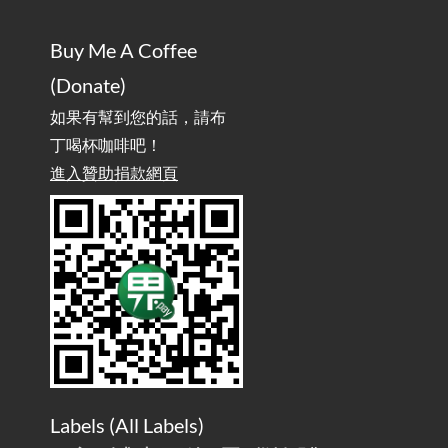
Phones
Buy Me A Coffee
實作相容OpenAI API，但背後不是OpenAI的API服
2025-08-04
(Donate)
務 / Implementing OpenAI API-Compatible Services, But Not
Powered by OpenAI
如果有幫到您的話，請布
丁喝杯咖啡吧！
雜談：生活小技巧之用魔鬼氈避免機車鑰匙脫落吧
進入贊助捐款網頁
2025-08-01
/ Talk: Use Velcro to Prevent Your Motorcycle Key From Falling
Off
AdGuard Home不只是拿來擋廣告
/ AdGuard
2025-07-28
Home Is More Than Just an Ad Blocker
Labels (
All Labels
)