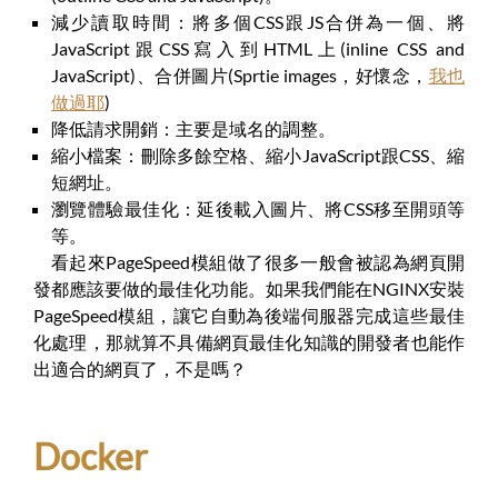
減少讀取時間：將多個CSS跟JS合併為一個、將
JavaScript跟CSS寫入到HTML上(inline CSS and
JavaScript)、合併圖片(Sprtie images，好懷念，
我也
做過耶
)
降低請求開銷：主要是域名的調整。
縮小檔案：刪除多餘空格、縮小JavaScript跟CSS、縮
短網址。
瀏覽體驗最佳化：延後載入圖片、將CSS移至開頭等
等。
看起來PageSpeed模組做了很多一般會被認為網頁開
發都應該要做的最佳化功能。如果我們能在NGINX安裝
PageSpeed模組，讓它自動為後端伺服器完成這些最佳
化處理，那就算不具備網頁最佳化知識的開發者也能作
出適合的網頁了，不是嗎？
Docker