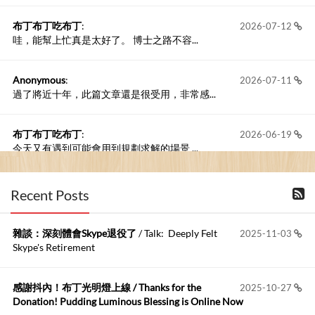
布丁布丁吃布丁
:
2026-07-12
哇，能幫上忙真是太好了。 博士之路不容...
Anonymous
:
2026-07-11
過了將近十年，此篇文章還是很受用，非常感...
布丁布丁吃布丁
:
2026-06-19
今天又有遇到可能會用到規劃求解的場景 ...
布丁布丁吃布丁
:
2026-06-18
Recent Posts
kage好像也可以下載整個網站 感謝分享
雜談：深刻體會Skype退役了
/ Talk: Deeply Felt
2025-11-03
Anonymous
:
2026-06-15
Skype's Retirement
https://github.com/t...
感謝抖內！布丁光明燈上線 / Thanks for the
2025-10-27
布丁布丁吃布丁
:
2026-05-17
Donation! Pudding Luminous Blessing is Online Now
我目前並沒有常駐的Google Home...