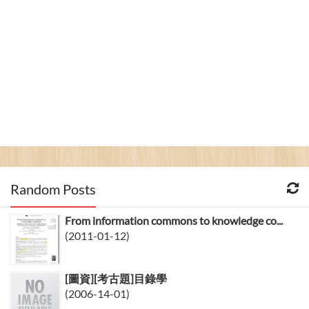
Random Posts
From information commons to knowledge co...
(2011-01-12)
[圖資][考古題]目錄學
(2006-14-01)