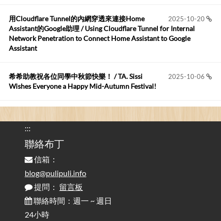
用Cloudflare Tunnel的內網穿透來連接Home
2025-10-20
Robertmycs
:
2026-05-15
Assistant的Google助理 / Using Cloudflare Tunnel for Internal
這篇WinXP公用電腦安裝與優化的步驟超...
Network Penetration to Connect Home Assistant to Google
Assistant
Anonymous
:
2026-05-12
您好,首先肯定感謝您造福許多莘莘學子。有...
希希助教祝各位同學中秋節快樂！ / TA. Sissi
2025-10-06
Wishes Everyone a Happy Mid-Autumn Festival!
看電腦覺得疲憊嗎？比起螢幕，你更應該注意炫光
2025-08-25
的問題 / Are You Tired of Looking at the Computer? Pay More
:::
Attention to Glare Than the Screen
聯絡布丁
信箱：
為何桌前打字總是腰痠背痛？桌子高度和螢幕高度
2025-08-18
對人體工學的影響 / The Effect of Desk and Monitor Height on
blog@pulipuli.info
Ergonomics: Why Does Typing at a Desk Often Lead to Back Pain?
提問：
留言板
聯絡時間：週一 ~ 週日
行動網路無法連線？三星手機簡易解決方案
2025-08-11
24小時
/ Mobile Network Not Connecting? Easy Solutions for Samsung