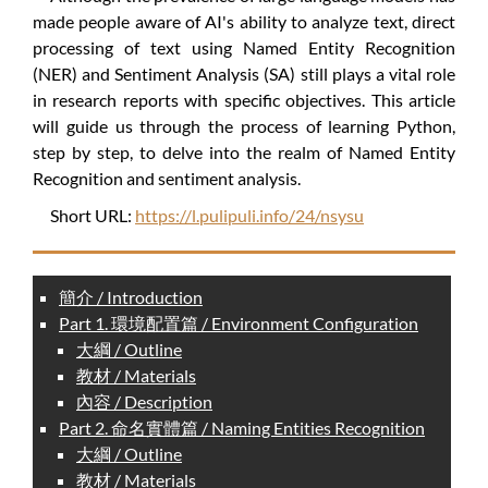
made people aware of AI's ability to analyze text, direct
processing of text using Named Entity Recognition
(NER) and Sentiment Analysis (SA) still plays a vital role
in research reports with specific objectives. This article
will guide us through the process of learning Python,
step by step, to delve into the realm of Named Entity
Recognition and sentiment analysis.
Short URL:
https://l.pulipuli.info/24/nsysu
簡介 / Introduction
Part 1. 環境配置篇 / Environment Configuration
大綱 / Outline
教材 / Materials
內容 / Description
Part 2. 命名實體篇 / Naming Entities Recognition
大綱 / Outline
教材 / Materials