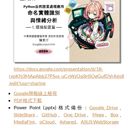
https://docs.google.com/presentation/d/18-
rxpKN3MApAbb27PSvx_uCvWzOaSHSOgGufDVrA6s8
/edit?usp=sharing
Google簡報線上檢視
PDF格式下載
Power Point (.pptx) 格式備份：
Google Drive
、
SlideShare
、
GitHub
、
One Drive
、
Mega
、
Box
、
MediaFire
、
pCloud
、
4shared
、
ASUS WebStorage