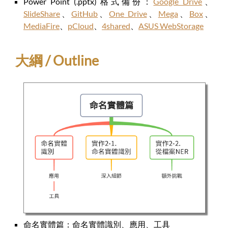
Power Point (.pptx) 格式備份：
Google Drive
、
SlideShare
、
GitHub
、
One Drive
、
Mega
、
Box
、
MediaFire
、
pCloud
、
4shared
、
ASUS WebStorage
大綱 / Outline
命名實體篇：命名實體識別、應用、工具