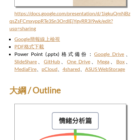
https://docs.google.com/presentation/d/1igkuQmNBz
qsZsFCmxyppRTe3Sn3OrdlEjYgyRR3I9wk/edit?
usp=sharing
Google簡報線上檢視
PDF格式下載
Power Point (.pptx) 格式備份：
Google Drive
、
SlideShare
、
GitHub
、
One Drive
、
Mega
、
Box
、
MediaFire
、
pCloud
、
4shared
、
ASUS WebStorage
大綱 / Outline