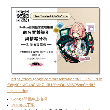
https://docs.google.com/presentation/d/1JiUNFHrUx
f08y90hMO4nCMb7JKiU2fhYOuLVdSQSqn0/edit?
usp=sharing
Google簡報線上檢視
PDF格式下載