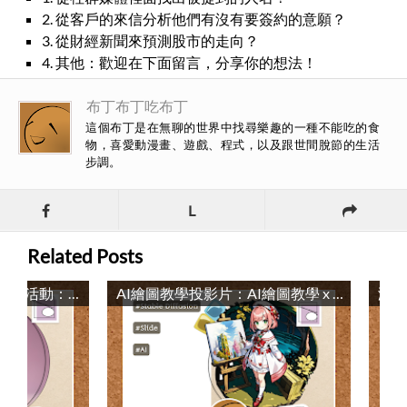
2. 從客戶的來信分析他們有沒有要簽約的意願？
3. 從財經新聞來預測股市的走向？
4. 其他：歡迎在下面留言，分享你的想法！
布丁布丁吃布丁
這個布丁是在無聊的世界中找尋樂趣的一種不能吃的食
物，喜愛動漫畫、遊戲、程式，以及跟世間脫節的生活
步調。
L
Related Posts
淡江113學年度資訊週推廣活動：數位化與延展實境工作坊 / Digitalization and Extended Reality Workshop: Tamkang University Information Week 2024
AI繪圖教學投影片：AI繪圖教學 x 教AI學習繪圖 / AI Image Generation in Education: From Learning to Draw to Teaching AI to Draw