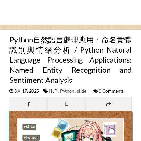
Python自然語言處理應用：命名實體
識別與情緒分析 / Python Natural
Language Processing Applications:
Named Entity Recognition and
Sentiment Analysis
3月 17, 2025
NLP
,
Python
,
slide
0 Comments
L