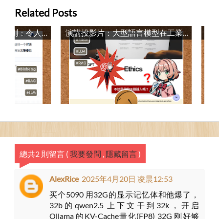
Related Posts
LLM開發平臺「畢昇」實測：令人驚豔的溯源定位功能 / LLM Development Platform
演講投影片：大型語言模型在工業領域的潛力 / Slide: The Potential of Large Language Models in Industrial Fields
總共2 則留言
(
我要發問
,
隱藏留言
)
AlexRice
2025年4月20日 凌晨12:53
买个5090 用32G的显示记忆体和他爆了，
32b的qwen2.5 上下文干到32k，开启
Ollama 的KV-Cache量化(FP8) 32G 刚好够