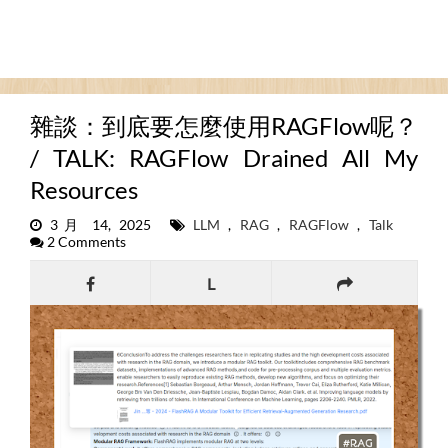
雜談：到底要怎麼使用RAGFlow呢？
/ TALK: RAGFlow Drained All My
Resources
3月 14, 2025
LLM
,
RAG
,
RAGFlow
,
Talk
2 Comments
L