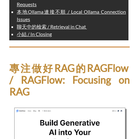
Requests
本地Ollama連接不順 / Local Ollama Connection
Issues
聊天中的檢索 / Retrieval in Chat
小結 / In Closing
專注做好RAG的RAGFlow
/ RAGFlow: Focusing on
RAG