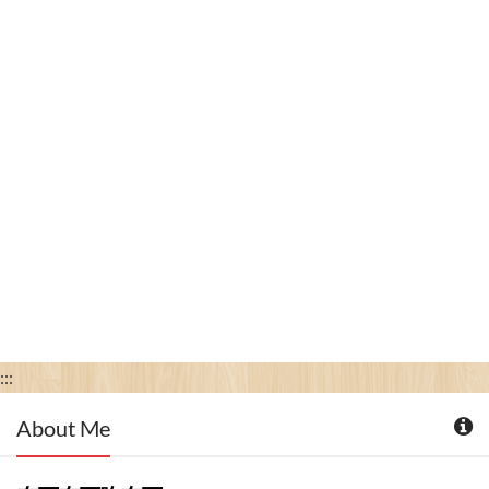
:::
About Me