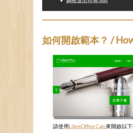
鋼瓶進出存表.ods
如何開啟範本？ / How to 
請使用
LibreOffice Calc
來開啟以下內