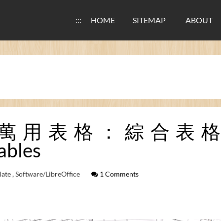
:::
HOME
SITEMAP
ABOUT
Calc萬用表格：綜合表格 / L
ables
late
,
Software/LibreOffice
1 Comments