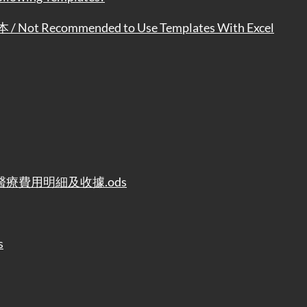
 Recommended to Use Templates With Excel
療費用明細及收據.ods
s