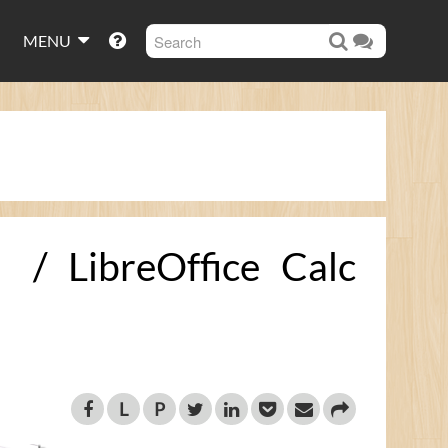
MENU
ibreOffice Calc
L
P