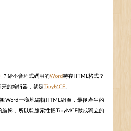
+
？給不會程式碼用的
Word
轉存HTML格式？
漂亮的編輯器，就是
TinyMCE
。
Word一樣地編輯HTML網頁，最後產生的
的編輯，所以乾脆索性把TinyMCE做成獨立的