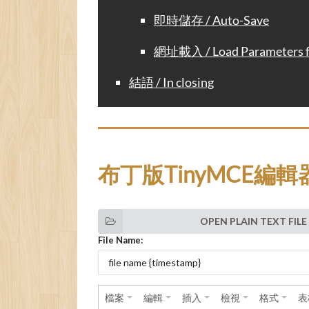
即時儲存 / Auto-Save
網址載入 / Load Parameters 
結語 / In closing
布丁版TinyMCE編輯器 / 