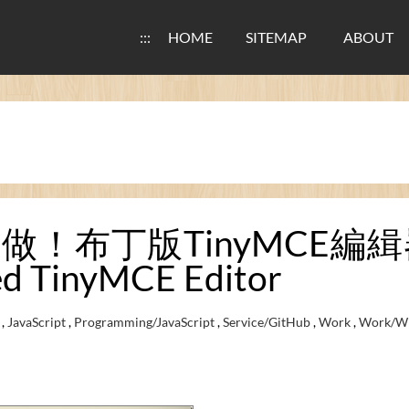
:::
HOME
SITEMAP
ABOUT
布丁版TinyMCE編緝器 / 
ed TinyMCE Editor
,
JavaScript
,
Programming/JavaScript
,
Service/GitHub
,
Work
,
Work/Wi