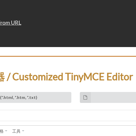
from URL
Customized TinyMCE Editor