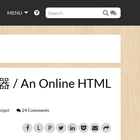
MENU
An Online HTML
dget
24 Comments
L
P