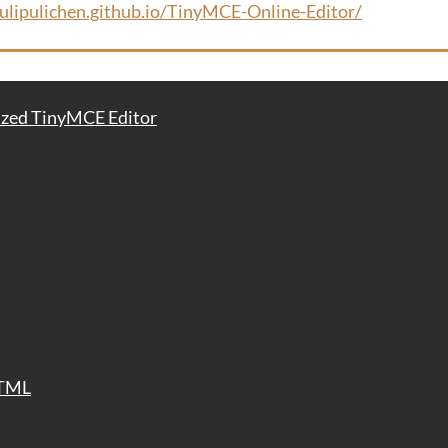
pulipulichen.github.io/TinyMCE-Online-Editor/
d TinyMCE Editor
TML