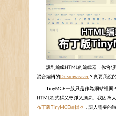
說到編輯HTML的編輯器，你會
混合編輯的
Dreamweaver
？真要我說
TinyMCE一般只是作為網站裡面將<
HTML程式碼又乾淨又漂亮。我因為太常
布丁版TinyMCE編輯器
，讓人需要的時