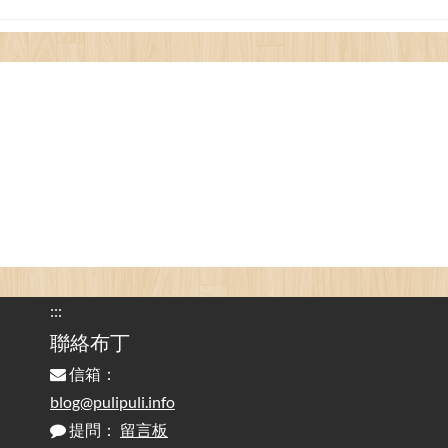
看電腦覺得疲憊嗎？比起螢幕，你更應該注意炫光
2025-08-25
的問題 / Are You Tired of Looking at the Computer? Pay More
Attention to Glare Than the Screen
為何桌前打字總是腰痠背痛？桌子高度和螢幕高度
2025-08-18
對人體工學的影響 / The Effect of Desk and Monitor Height on
Ergonomics: Why Does Typing at a Desk Often Lead to Back Pain?
行動網路無法連線？三星手機簡易解決方案
2025-08-11
/ Mobile Network Not Connecting? Easy Solutions for Samsung
Phones
:::
實作相容OpenAI API，但背後不是OpenAI的API服
聯絡布丁
2025-08-04
務 / Implementing OpenAI API-Compatible Services, But Not
信箱：
Powered by OpenAI
blog@pulipuli.info
提問：
留言板
雜談：生活小技巧之用魔鬼氈避免機車鑰匙脫落吧
2025-08-01