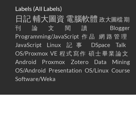
Labels (
All Labels
)
日記
輔大圖資
電腦軟體
政大圖檔
期
刊論文閱讀
Blogger
Programming/JavaScript
作品
網路管理
JavaScript
Linux
記事
DSpace
Talk
OS/Proxmox VE
程式寫作
碩士畢業論文
Android
Proxmox
Zotero
Data Mining
OS/Android
Presentation
OS/Linux
Course
Software/Weka