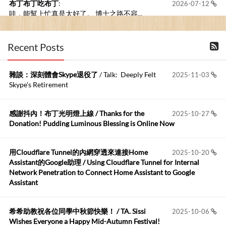
布丁布丁吃布丁
:
2026-07-12
哇，能幫上忙真是太好了。 博士之路不容...
Anonymous
:
2026-07-11
Recent Posts
過了將近十年，此篇文章還是很受用，非常感...
雜談：深刻體會Skype退役了
/ Talk: Deeply Felt
2025-11-03
布丁布丁吃布丁
:
2026-06-19
Skype's Retirement
今天又有遇到可能會用到規劃求解的場景 ...
感謝抖內！布丁光明燈上線 / Thanks for the
2025-10-27
布丁布丁吃布丁
:
2026-06-18
Donation! Pudding Luminous Blessing is Online Now
kage好像也可以下載整個網站 感謝分享
用Cloudflare Tunnel的內網穿透來連接Home
2025-10-20
Anonymous
:
2026-06-15
Assistant的Google助理 / Using Cloudflare Tunnel for Internal
https://github.com/t...
Network Penetration to Connect Home Assistant to Google
Assistant
布丁布丁吃布丁
:
2026-05-17
我目前並沒有常駐的Google Home...
希希助教祝各位同學中秋節快樂！ / TA. Sissi
2025-10-06
Wishes Everyone a Happy Mid-Autumn Festival!