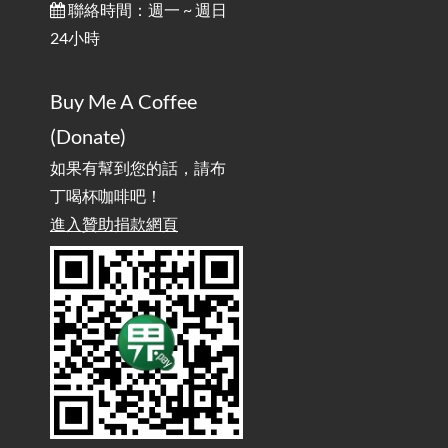
/ Talk: Use Velcro to Prevent Your Motorcycle Key From Falling
聯絡時間：週一 ~ 週日
Off
24小時
AdGuard Home不只是拿來擋廣告
/ AdGuard
2025-07-28
Buy Me A Coffee
Home Is More Than Just an Ad Blocker
(Donate)
如果有幫到您的話，請布
丁喝杯咖啡吧！
進入贊助捐款網頁