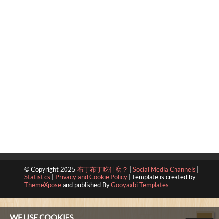
© Copyright 2025
布丁布丁吃什麼？
|
Social Media Channels
|
Statistics
|
Privacy and Cookie Policy
|
Template is created by
ThemeXpose
and published By
Gooyaabi Templates
WE USE COOKIES