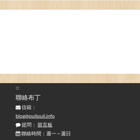
看電腦覺得疲憊嗎？比起螢幕，你更應該注意炫光
2025-08-25
的問題 / Are You Tired of Looking at the Computer? Pay More
Attention to Glare Than the Screen
為何桌前打字總是腰痠背痛？桌子高度和螢幕高度
2025-08-18
對人體工學的影響 / The Effect of Desk and Monitor Height on
Ergonomics: Why Does Typing at a Desk Often Lead to Back Pain?
行動網路無法連線？三星手機簡易解決方案
2025-08-11
/ Mobile Network Not Connecting? Easy Solutions for Samsung
Phones
:::
實作相容OpenAI API，但背後不是OpenAI的API服
聯絡布丁
2025-08-04
務 / Implementing OpenAI API-Compatible Services, But Not
信箱：
Powered by OpenAI
blog@pulipuli.info
提問：
留言板
雜談：生活小技巧之用魔鬼氈避免機車鑰匙脫落吧
2025-08-01
/ Talk: Use Velcro to Prevent Your Motorcycle Key From Falling
聯絡時間：週一 ~ 週日
Off