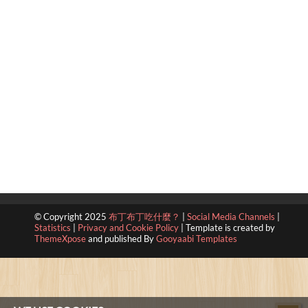
© Copyright 2025
布丁布丁吃什麼？
|
Social Media Channels
|
Statistics
|
Privacy and Cookie Policy
|
Template is created by
ThemeXpose
and published By
Gooyaabi Templates