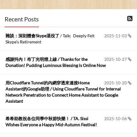
布丁布丁吃布丁
:
2026-06-18
Recent Posts
kage好像也可以下載整個網站 感謝分享
雜談：深刻體會Skype退役了
/ Talk: Deeply Felt
2025-11-03
Anonymous
:
2026-06-15
Skype's Retirement
https://github.com/t...
感謝抖內！布丁光明燈上線 / Thanks for the
2025-10-27
布丁布丁吃布丁
:
2026-05-17
Donation! Pudding Luminous Blessing is Online Now
我目前並沒有常駐的Google Home...
用Cloudflare Tunnel的內網穿透來連接Home
2025-10-20
Robertmycs
:
2026-05-15
Assistant的Google助理 / Using Cloudflare Tunnel for Internal
這篇WinXP公用電腦安裝與優化的步驟超...
Network Penetration to Connect Home Assistant to Google
Assistant
Anonymous
:
2026-05-12
您好,首先肯定感謝您造福許多莘莘學子。有...
希希助教祝各位同學中秋節快樂！ / TA. Sissi
2025-10-06
Wishes Everyone a Happy Mid-Autumn Festival!