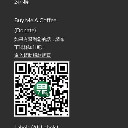
24小時
AdGuard Home不只是拿來擋廣告
/ AdGuard
2025-07-28
Buy Me A Coffee
Home Is More Than Just an Ad Blocker
(Donate)
如果有幫到您的話，請布
丁喝杯咖啡吧！
進入贊助捐款網頁
Labels (
All Labels
)