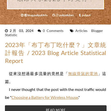
2月 03, 2024
0 Comments
Articles
Blogger
Statistic
2023年「布丁布丁吃什麼？」文章統
計報告 / 2023 Blog Article Statistical
Report
從來沒想過最多流量的竟然是「
無線滑鼠的電池
」這
篇。
I never thought that the post with the most traffic would
be "
Choosing a Battery for Wireless Mouse
."
READ MORE