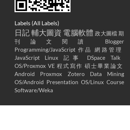
Labels (
All Labels
)
日記
輔大圖資
電腦軟體
政大圖檔
期
刊論文閱讀
Blogger
Programming/JavaScript
作品
網路管理
JavaScript
Linux
記事
DSpace
Talk
OS/Proxmox VE
程式寫作
碩士畢業論文
Android
Proxmox
Zotero
Data Mining
OS/Android
Presentation
OS/Linux
Course
Software/Weka