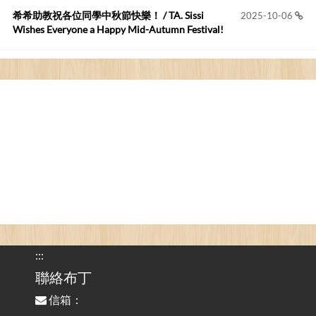
您好,首先肯定感謝您造福許多莘莘學子。有...
希希助教祝各位同學中秋節快樂！ / TA. Sissi
2025-10-06
Wishes Everyone a Happy Mid-Autumn Festival!
看電腦覺得疲憊嗎？比起螢幕，你更應該注意炫光
2025-08-25
的問題 / Are You Tired of Looking at the Computer? Pay More
Attention to Glare Than the Screen
為何桌前打字總是腰痠背痛？桌子高度和螢幕高度
2025-08-18
對人體工學的影響 / The Effect of Desk and Monitor Height on
Ergonomics: Why Does Typing at a Desk Often Lead to Back Pain?
行動網路無法連線？三星手機簡易解決方案
2025-08-11
/ Mobile Network Not Connecting? Easy Solutions for Samsung
Phones
:::
實作相容OpenAI API，但背後不是OpenAI的API服
聯絡布丁
2025-08-04
務 / Implementing OpenAI API-Compatible Services, But Not
信箱：
Powered by OpenAI