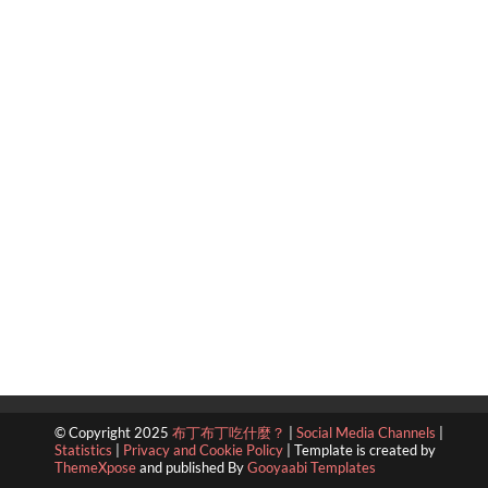
© Copyright 2025
布丁布丁吃什麼？
|
Social Media Channels
|
Statistics
|
Privacy and Cookie Policy
|
Template is created by
ThemeXpose
and published By
Gooyaabi Templates