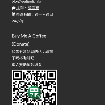
blog@pulipuli.info
提問：
留言板
雜談：生活小技巧之用魔鬼氈避免機車鑰匙脫落吧
2025-08-01
/ Talk: Use Velcro to Prevent Your Motorcycle Key From Falling
聯絡時間：週一 ~ 週日
Off
24小時
AdGuard Home不只是拿來擋廣告
/ AdGuard
2025-07-28
Buy Me A Coffee
Home Is More Than Just an Ad Blocker
(Donate)
如果有幫到您的話，請布
丁喝杯咖啡吧！
進入贊助捐款網頁