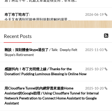
過了將近十年，此篇文章還是很受用，非常感...
布丁布丁吃布丁
:
2026-06-19
今天又有遇到可能會用到規劃求解的場景 ...
布丁布丁吃布丁
:
2026-06-18
Recent Posts
kage好像也可以下載整個網站 感謝分享
雜談：深刻體會Skype退役了
/ Talk: Deeply Felt
2025-11-03
Anonymous
:
2026-06-15
Skype's Retirement
https://github.com/t...
感謝抖內！布丁光明燈上線 / Thanks for the
2025-10-27
布丁布丁吃布丁
:
2026-05-17
Donation! Pudding Luminous Blessing is Online Now
我目前並沒有常駐的Google Home...
用Cloudflare Tunnel的內網穿透來連接Home
2025-10-20
Robertmycs
:
2026-05-15
Assistant的Google助理 / Using Cloudflare Tunnel for Internal
這篇WinXP公用電腦安裝與優化的步驟超...
Network Penetration to Connect Home Assistant to Google
Assistant
Anonymous
:
2026-05-12