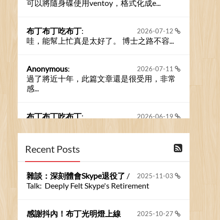
可以將隨身碟使用ventoy，格式化成e...
布丁布丁吃布丁
:
2026-07-12
哇，能幫上忙真是太好了。 博士之路不容...
Anonymous
:
2026-07-11
過了將近十年，此篇文章還是很受用，非常
感...
布丁布丁吃布丁
:
2026-06-19
今天又有遇到可能會用到規劃求解的場景 ...
Recent Posts
布丁布丁吃布丁
:
2026-06-18
kage好像也可以下載整個網站 感謝分享
雜談：深刻體會Skype退役了
/
2025-11-03
Talk: Deeply Felt Skype's Retirement
Anonymous
:
2026-06-15
https://github.com/t...
感謝抖內！布丁光明燈上線
2025-10-27