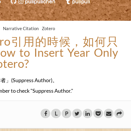
A
Narrative Citation
Zotero
ero引用的時候，如何只
to Insert Year Only
otero?
ppress Author)。
mber to check "Suppress Author."
L
P