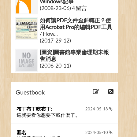
Windows記事
(2008-23-06) 4 留言
如何讓PDF文件歪斜轉正？使
用Acrobat Pro的編輯PDF工具
/ How...
(2017-29-12)
[圖資]圖書館專業倫理期末報
告消息
(2006-20-11)
[圖資][考古題]目錄學九十四學
年度第一學期期中考
(2006-05-01)
Guestbook
布丁布丁吃布丁
:
2024-05-18
這就要看你想要下載什麼了。
匿名
:
2024-05-10