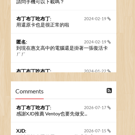
請問手機可以下載嗎？
布丁布丁吃布丁
:
2024-02-19
用還原卡也是很正常的啦
匿名
:
2024-02-19
到現在惠文高中的電腦還是掛著一張復活卡
ㄏㄏ
布丁布丁吃布丁
:
2024-01-22
之前的留言板數量過多，已經無法一口氣顯
示大家的留言了。我們新開一個訪客留言板
吧！
Comments
撰寫留言
布丁布丁吃布丁
:
2026-07-17
感謝XJD推薦 Ventoy也要先做安...
XJD
:
2026-07-15