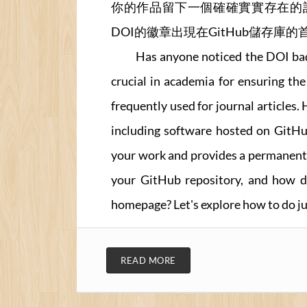
你的作品留下一個確確實實存在的記
DOI的徽章出現在GitHub儲存
Has anyone noticed the DOI ba
crucial in academia for ensuring the
frequently used for journal articles.
including software hosted on GitHub
your work and provides a permanent r
your GitHub repository, and how d
homepage? Let's explore how to do jus
READ MORE