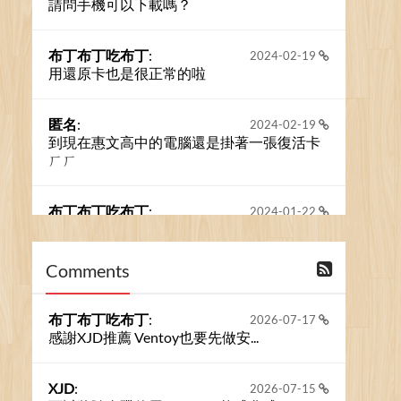
請問手機可以下載嗎？
布丁布丁吃布丁
:
2024-02-19
用還原卡也是很正常的啦
匿名
:
2024-02-19
到現在惠文高中的電腦還是掛著一張復活卡
ㄏㄏ
布丁布丁吃布丁
:
2024-01-22
之前的留言板數量過多，已經無法一口氣顯
示大家的留言了。我們新開一個訪客留言板
吧！
Comments
撰寫留言
布丁布丁吃布丁
:
2026-07-17
感謝XJD推薦 Ventoy也要先做安...
XJD
:
2026-07-15