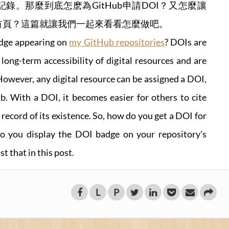
錄。那麼到底怎麽為GitHub申請DOI？又怎麼讓
庫的首頁？這篇就讓我們一起來看看怎麼做吧。
dge appearing on
my GitHub repositories
? DOIs are
 long-term accessibility of digital resources and are
 However, any digital resource can be assigned a DOI,
. With a DOI, it becomes easier for others to cite
ecord of its existence. So, how do you get a DOI for
o you display the DOI badge on your repository's
t that in this post.
L
P