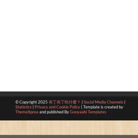
© Copyright 2025
布丁布丁吃什麼？
|
Social Media Channels
|
Statistics
|
Privacy and Cookie Policy
|
Template is created by
ThemeXpose
and published By
Gooyaabi Templates