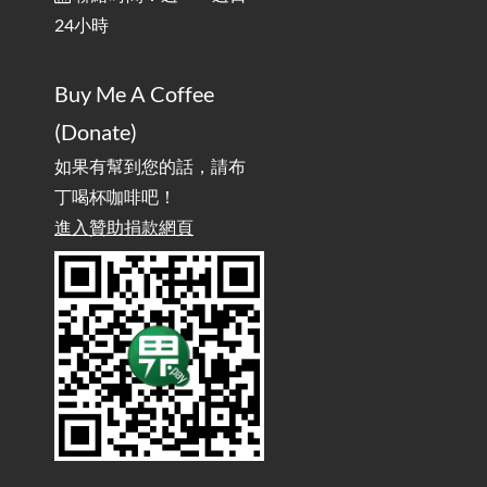
Off
24小時
AdGuard Home不只是拿來擋廣告
/ AdGuard
2025-07-28
Buy Me A Coffee
Home Is More Than Just an Ad Blocker
(Donate)
如果有幫到您的話，請布
丁喝杯咖啡吧！
進入贊助捐款網頁