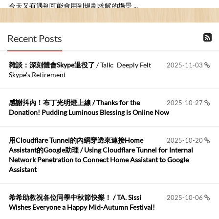
今天又有遇到可能會用到規劃求解的場景 ...
布丁布丁吃布丁
:
2026-06-18
Recent Posts
kage好像也可以下載整個網站 感謝分享
雜談：深刻體會Skype退役了
/ Talk: Deeply Felt
2025-11-03
Anonymous
:
2026-06-15
Skype's Retirement
https://github.com/t...
感謝抖內！布丁光明燈上線 / Thanks for the
2025-10-27
布丁布丁吃布丁
:
2026-05-17
Donation! Pudding Luminous Blessing is Online Now
我目前並沒有常駐的Google Home...
用Cloudflare Tunnel的內網穿透來連接Home
2025-10-20
Robertmycs
:
2026-05-15
Assistant的Google助理 / Using Cloudflare Tunnel for Internal
這篇WinXP公用電腦安裝與優化的步驟超...
Network Penetration to Connect Home Assistant to Google
Assistant
Anonymous
:
2026-05-12
您好,首先肯定感謝您造福許多莘莘學子。有...
希希助教祝各位同學中秋節快樂！ / TA. Sissi
2025-10-06
Wishes Everyone a Happy Mid-Autumn Festival!