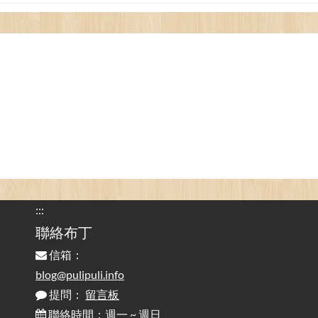
看電腦覺得疲憊嗎？比起螢幕，你更應該注意炫光
2025-08-25
的問題 / Are You Tired of Looking at the Computer? Pay More
Attention to Glare Than the Screen
為何桌前打字總是腰痠背痛？桌子高度和螢幕高度
2025-08-18
對人體工學的影響 / The Effect of Desk and Monitor Height on
Ergonomics: Why Does Typing at a Desk Often Lead to Back Pain?
行動網路無法連線？三星手機簡易解決方案
2025-08-11
/ Mobile Network Not Connecting? Easy Solutions for Samsung
Phones
:::
實作相容OpenAI API，但背後不是OpenAI的API服
聯絡布丁
2025-08-04
務 / Implementing OpenAI API-Compatible Services, But Not
信箱：
Powered by OpenAI
blog@pulipuli.info
提問：
留言板
雜談：生活小技巧之用魔鬼氈避免機車鑰匙脫落吧
2025-08-01
/ Talk: Use Velcro to Prevent Your Motorcycle Key From Falling
聯絡時間：週一 ~ 週日