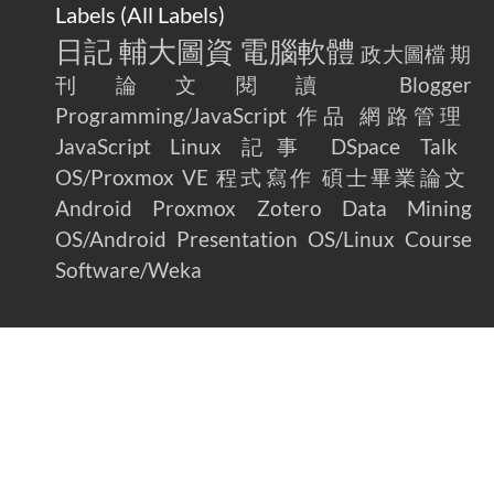
Labels (
All Labels
)
日記
輔大圖資
電腦軟體
政大圖檔
期
刊論文閱讀
Blogger
Programming/JavaScript
作品
網路管理
JavaScript
Linux
記事
DSpace
Talk
OS/Proxmox VE
程式寫作
碩士畢業論文
Android
Proxmox
Zotero
Data Mining
OS/Android
Presentation
OS/Linux
Course
Software/Weka