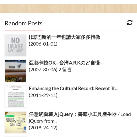
Random Posts
[日記]新的一年也請大家多多指教
(2006-01-01)
亞都卡拉OK─台湾A.R.Kのど自慢─
(2007-30-06) 2 留言
Enhancing the Cultural Record: Recent Tr...
(2011-29-11)
任意網頁載入jQuery：書籤小工具產生器
/ Load
jQuery from...
(2018-24-12)