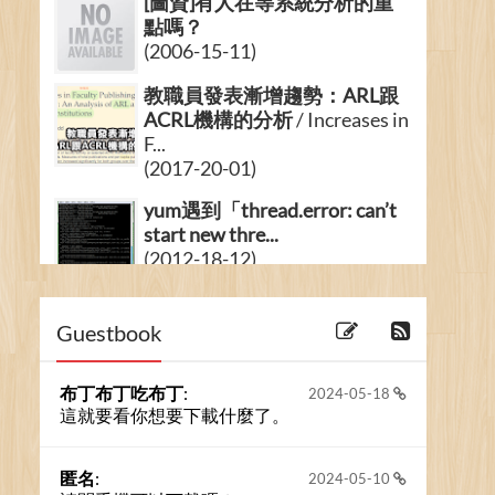
[圖資]有人在等系統分析的重
點嗎？
(2006-15-11)
教職員發表漸增趨勢：ARL跟
ACRL機構的分析
/ Increases in
F...
(2017-20-01)
yum遇到「thread.error: can’t
start new thre...
(2012-18-12)
如何讓Proxmox VE排程關機
/
How to Make Proxmox ...
Guestbook
(2023-16-08)
布丁布丁吃布丁
:
2024-05-18
這就要看你想要下載什麼了。
匿名
:
2024-05-10