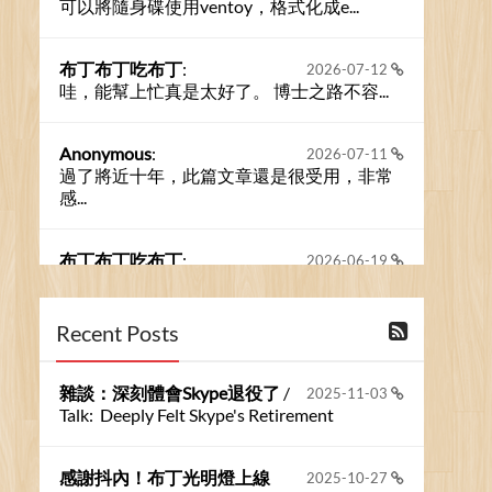
可以將隨身碟使用ventoy，格式化成e...
布丁布丁吃布丁
:
2026-07-12
哇，能幫上忙真是太好了。 博士之路不容...
Anonymous
:
2026-07-11
過了將近十年，此篇文章還是很受用，非常
感...
布丁布丁吃布丁
:
2026-06-19
今天又有遇到可能會用到規劃求解的場景 ...
Recent Posts
布丁布丁吃布丁
:
2026-06-18
kage好像也可以下載整個網站 感謝分享
雜談：深刻體會Skype退役了
/
2025-11-03
Talk: Deeply Felt Skype's Retirement
Anonymous
:
2026-06-15
https://github.com/t...
感謝抖內！布丁光明燈上線
2025-10-27