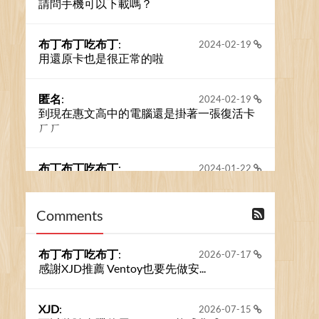
請問手機可以下載嗎？
布丁布丁吃布丁
:
2024-02-19
用還原卡也是很正常的啦
匿名
:
2024-02-19
到現在惠文高中的電腦還是掛著一張復活卡
ㄏㄏ
布丁布丁吃布丁
:
2024-01-22
之前的留言板數量過多，已經無法一口氣顯
示大家的留言了。我們新開一個訪客留言板
吧！
Comments
撰寫留言
布丁布丁吃布丁
:
2026-07-17
感謝XJD推薦 Ventoy也要先做安...
XJD
:
2026-07-15