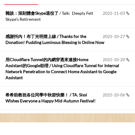
雜談：深刻體會Skype退役了
/ Talk: Deeply Felt
2025-11-03
Anonymous
:
2026-06-15
Skype's Retirement
https://github.com/t...
感謝抖內！布丁光明燈上線 / Thanks for the
2025-10-27
布丁布丁吃布丁
:
2026-05-17
Donation! Pudding Luminous Blessing is Online Now
我目前並沒有常駐的Google Home...
用Cloudflare Tunnel的內網穿透來連接Home
2025-10-20
Robertmycs
:
2026-05-15
Assistant的Google助理 / Using Cloudflare Tunnel for Internal
這篇WinXP公用電腦安裝與優化的步驟超...
Network Penetration to Connect Home Assistant to Google
Assistant
Anonymous
:
2026-05-12
您好,首先肯定感謝您造福許多莘莘學子。有...
希希助教祝各位同學中秋節快樂！ / TA. Sissi
2025-10-06
Wishes Everyone a Happy Mid-Autumn Festival!
看電腦覺得疲憊嗎？比起螢幕，你更應該注意炫光
2025-08-25
的問題 / Are You Tired of Looking at the Computer? Pay More
Attention to Glare Than the Screen