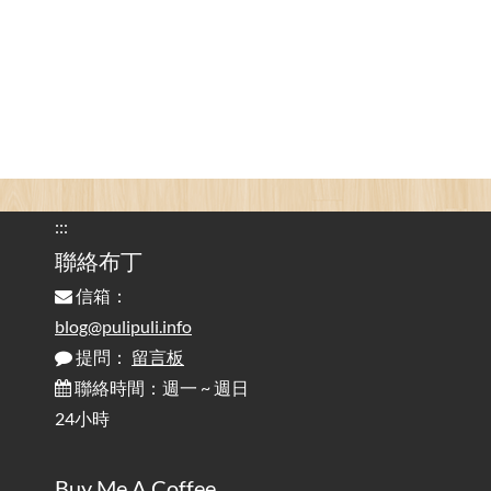
為何桌前打字總是腰痠背痛？桌子高度和螢幕高度
2025-08-18
對人體工學的影響 / The Effect of Desk and Monitor Height on
Ergonomics: Why Does Typing at a Desk Often Lead to Back Pain?
行動網路無法連線？三星手機簡易解決方案
2025-08-11
/ Mobile Network Not Connecting? Easy Solutions for Samsung
Phones
:::
實作相容OpenAI API，但背後不是OpenAI的API服
聯絡布丁
2025-08-04
務 / Implementing OpenAI API-Compatible Services, But Not
信箱：
Powered by OpenAI
blog@pulipuli.info
提問：
留言板
雜談：生活小技巧之用魔鬼氈避免機車鑰匙脫落吧
2025-08-01
/ Talk: Use Velcro to Prevent Your Motorcycle Key From Falling
聯絡時間：週一 ~ 週日
Off
24小時
AdGuard Home不只是拿來擋廣告
/ AdGuard
2025-07-28
Buy Me A Coffee