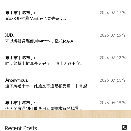
布丁布丁吃布丁
:
2026-07-17
感謝XJD推薦 Ventoy也要先做安...
XJD
:
2026-07-15
可以將隨身碟使用ventoy，格式化成e...
布丁布丁吃布丁
:
2026-07-12
哇，能幫上忙真是太好了。 博士之路不容...
Anonymous
:
2026-07-11
過了將近十年，此篇文章還是很受用，非常感...
布丁布丁吃布丁
:
2026-06-19
今天又有遇到可能會用到規劃求解的場景 ...
布丁布丁吃布丁
:
2026-06-18
Recent Posts
kage好像也可以下載整個網站 感謝分享