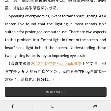
題，才能改善眼睛疲勞的狀況。
Speaking of ergonomics, I want to talk about lighting. As a
renter, I've found that the lighting in most rentals isn't
suitable for prolonged computer use. There are two aspects
to this problem: insufficient light in front of the screen, and
insufficient light behind the screen. Understanding these
two lighting issues is key to improving eye strain.
(這篇本來是
2022年發佈在Facebook粉專
上的文章，但
實在是太多人都有同樣的問題，我想還是在Blog再重發一
次好了，這樣也比較好找。)
READ MORE
L