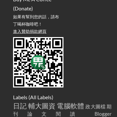
Home Is More Than Just an Ad Blocker
(Donate)
如果有幫到您的話，請布
丁喝杯咖啡吧！
進入贊助捐款網頁
Labels (
All Labels
)
日記
輔大圖資
電腦軟體
政大圖檔
期
刊論文閱讀
Blogger