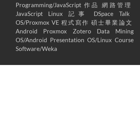
Programming/JavaScript
作品
網路管理
JavaScript
Linux
記事
DSpace
Talk
OS/Proxmox VE
程式寫作
碩士畢業論文
Android
Proxmox
Zotero
Data Mining
OS/Android
Presentation
OS/Linux
Course
Software/Weka