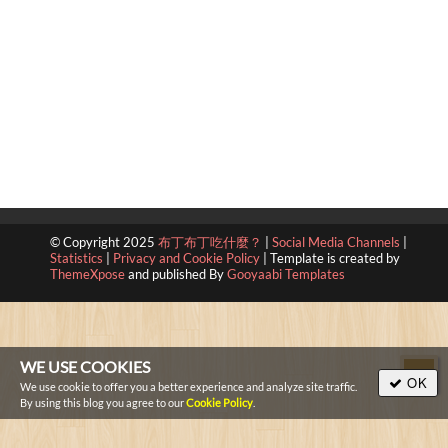
© Copyright 2025
布丁布丁吃什麼？
|
Social Media Channels
|
Statistics
|
Privacy and Cookie Policy
|
Template is created by
ThemeXpose
and published By
Gooyaabi Templates
WE USE COOKIES
OK
We use cookie to offer you a better experience and analyze site traffic.
By using this blog you agree to our
Cookie Policy
.