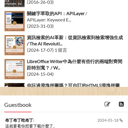
(2016-26-03)
關鍵字萃取的API：APILayer
/
APILayer: Keyword E...
(2023-31-03)
資訊檢索的AI革新：從資訊檢索到檢索增強生成
/ The AI Revoluti...
(2024-17-07) 1 留言
LibreOffice Writer中為什麼有些行的兩端對齊間
距特別寬？ / W...
(2024-15-04)
你玩過滑塊拼圖嗎？可自訂的HTML5滑塊拼圖
遊戲
/ Customizable ...
(2017-01-09) 1 留言
Guestbook
布丁布丁吃布丁
:
2024-05-18
這就要看你想要下載什麼了。