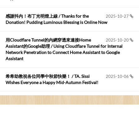
https://github.com/t...
感謝抖內！布丁光明燈上線 / Thanks for the
2025-10-27
布丁布丁吃布丁
:
2026-05-17
Donation! Pudding Luminous Blessing is Online Now
我目前並沒有常駐的Google Home...
用Cloudflare Tunnel的內網穿透來連接Home
2025-10-20
Robertmycs
:
2026-05-15
Assistant的Google助理 / Using Cloudflare Tunnel for Internal
這篇WinXP公用電腦安裝與優化的步驟超...
Network Penetration to Connect Home Assistant to Google
Assistant
Anonymous
:
2026-05-12
您好,首先肯定感謝您造福許多莘莘學子。有...
希希助教祝各位同學中秋節快樂！ / TA. Sissi
2025-10-06
Wishes Everyone a Happy Mid-Autumn Festival!
看電腦覺得疲憊嗎？比起螢幕，你更應該注意炫光
2025-08-25
的問題 / Are You Tired of Looking at the Computer? Pay More
Attention to Glare Than the Screen
為何桌前打字總是腰痠背痛？桌子高度和螢幕高度
2025-08-18
對人體工學的影響 / The Effect of Desk and Monitor Height on