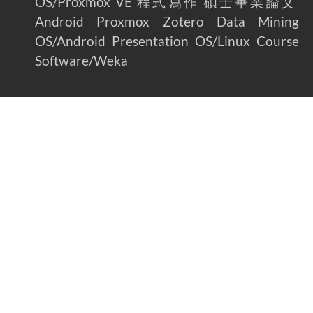
OS/Proxmox VE
程式寫作
碩士畢業論文
Android
Proxmox
Zotero
Data Mining
OS/Android
Presentation
OS/Linux
Course
Software/Weka