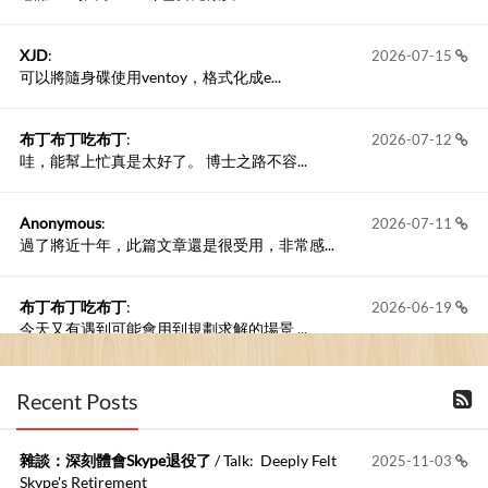
XJD
:
2026-07-15
可以將隨身碟使用ventoy，格式化成e...
布丁布丁吃布丁
:
2026-07-12
哇，能幫上忙真是太好了。 博士之路不容...
Anonymous
:
2026-07-11
過了將近十年，此篇文章還是很受用，非常感...
布丁布丁吃布丁
:
2026-06-19
今天又有遇到可能會用到規劃求解的場景 ...
布丁布丁吃布丁
:
2026-06-18
Recent Posts
kage好像也可以下載整個網站 感謝分享
雜談：深刻體會Skype退役了
/ Talk: Deeply Felt
2025-11-03
Anonymous
:
2026-06-15
Skype's Retirement