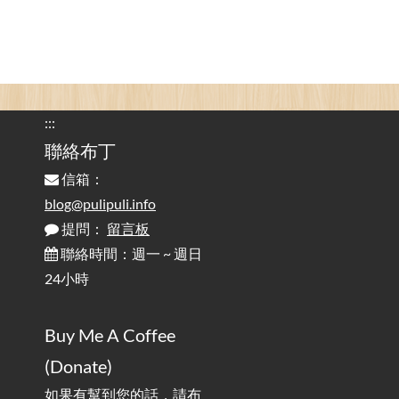
Ergonomics: Why Does Typing at a Desk Often Lead to Back Pain?
行動網路無法連線？三星手機簡易解決方案
2025-08-11
/ Mobile Network Not Connecting? Easy Solutions for Samsung
Phones
:::
實作相容OpenAI API，但背後不是OpenAI的API服
聯絡布丁
2025-08-04
務 / Implementing OpenAI API-Compatible Services, But Not
信箱：
Powered by OpenAI
blog@pulipuli.info
提問：
留言板
雜談：生活小技巧之用魔鬼氈避免機車鑰匙脫落吧
2025-08-01
/ Talk: Use Velcro to Prevent Your Motorcycle Key From Falling
聯絡時間：週一 ~ 週日
Off
24小時
AdGuard Home不只是拿來擋廣告
/ AdGuard
2025-07-28
Buy Me A Coffee
Home Is More Than Just an Ad Blocker
(Donate)
如果有幫到您的話，請布