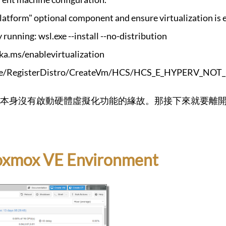
latform" optional component and ensure virtualization is 
running: wsl.exe --install --no-distribution
aka.ms/enablevirtualization
ervice/RegisterDistro/CreateVm/HCS/HCS_E_HYPERV_NO
身沒有啟動硬體虛擬化功能的緣故。那接下來就要離開Wind
xmox VE Environment