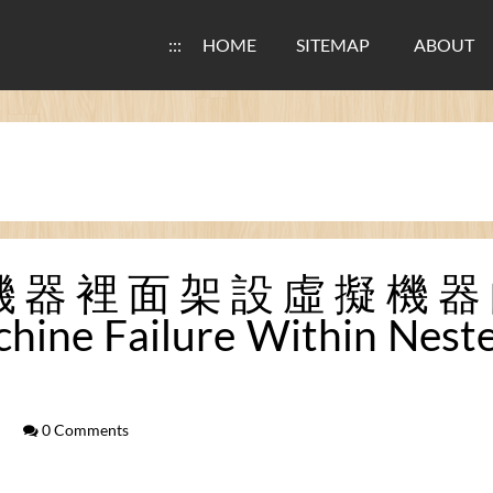
:::
HOME
SITEMAP
ABOUT
機器裡面架設虛擬機器
hine Failure Within Neste
0 Comments