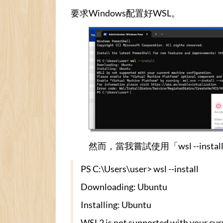
要求Windows配置好WSL。
然而，當我嘗試使用「wsl --ins
PS C:\Users\user> wsl --install
Downloading: Ubuntu
Installing: Ubuntu
WSL2 is not supported with your cur