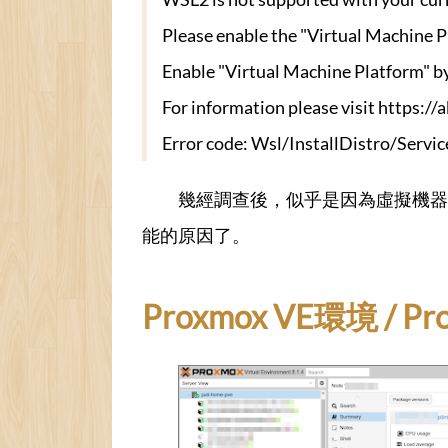
Please enable the "Virtual Machine P
Enable "Virtual Machine Platform" by 
For information please visit https://
Error code: Wsl/InstallDistro/S
幾經調查後，似乎是因為虛擬機器本
能的原因了。
Proxmox VE環境 / Pro