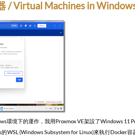
irtual Machines in Window
dows環境下的運作，我用Proxmox VE架設了Windows 11 
的WSL (Windows Subsystem for Linux)來執行Do