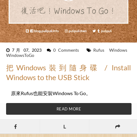
7月 07, 2023
0 Comments
Rufus
Windows
WindowsToGo
把Windows裝到隨身碟 / Install
Windows to the USB Stick
原來Rufus也能安裝Windows To Go。
READ MORE
L