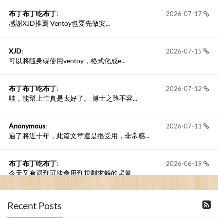
布丁布丁吃布丁
:
2026-07-17
感謝XJD推薦 Ventoy也要先做安...
XJD
:
2026-07-15
可以將隨身碟使用ventoy，格式化成e...
布丁布丁吃布丁
:
2026-07-12
哇，能幫上忙真是太好了。 博士之路不容...
Anonymous
:
2026-07-11
過了將近十年，此篇文章還是很受用，非常感...
布丁布丁吃布丁
:
2026-06-19
今天又有遇到可能會用到規劃求解的場景 ...
布丁布丁吃布丁
:
2026-06-18
Recent Posts
kage好像也可以下載整個網站 感謝分享