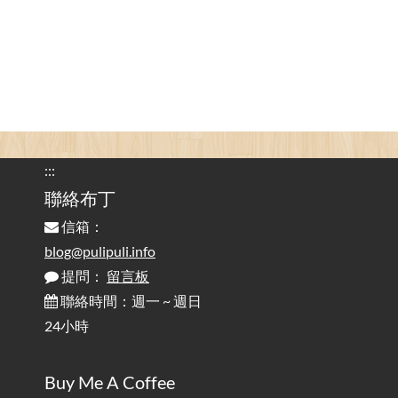
為何桌前打字總是腰痠背痛？桌子高度和螢幕高度
2025-08-18
對人體工學的影響 / The Effect of Desk and Monitor Height on
Ergonomics: Why Does Typing at a Desk Often Lead to Back Pain?
行動網路無法連線？三星手機簡易解決方案
2025-08-11
/ Mobile Network Not Connecting? Easy Solutions for Samsung
Phones
:::
實作相容OpenAI API，但背後不是OpenAI的API服
聯絡布丁
2025-08-04
務 / Implementing OpenAI API-Compatible Services, But Not
信箱：
Powered by OpenAI
blog@pulipuli.info
提問：
留言板
雜談：生活小技巧之用魔鬼氈避免機車鑰匙脫落吧
2025-08-01
/ Talk: Use Velcro to Prevent Your Motorcycle Key From Falling
聯絡時間：週一 ~ 週日
Off
24小時
AdGuard Home不只是拿來擋廣告
/ AdGuard
2025-07-28
Buy Me A Coffee
Home Is More Than Just an Ad Blocker