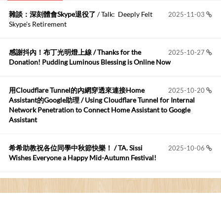
雜談：深刻體會Skype退役了
/ Talk: Deeply Felt
2025-11-03
Anonymous
:
2026-06-15
Skype's Retirement
https://github.com/t...
感謝抖內！布丁光明燈上線 / Thanks for the
2025-10-27
布丁布丁吃布丁
:
2026-05-17
Donation! Pudding Luminous Blessing is Online Now
我目前並沒有常駐的Google Home...
用Cloudflare Tunnel的內網穿透來連接Home
2025-10-20
Robertmycs
:
2026-05-15
Assistant的Google助理 / Using Cloudflare Tunnel for Internal
這篇WinXP公用電腦安裝與優化的步驟超...
Network Penetration to Connect Home Assistant to Google
Assistant
Anonymous
:
2026-05-12
您好,首先肯定感謝您造福許多莘莘學子。有...
希希助教祝各位同學中秋節快樂！ / TA. Sissi
2025-10-06
Wishes Everyone a Happy Mid-Autumn Festival!
看電腦覺得疲憊嗎？比起螢幕，你更應該注意炫光
2025-08-25
的問題 / Are You Tired of Looking at the Computer? Pay More
Attention to Glare Than the Screen