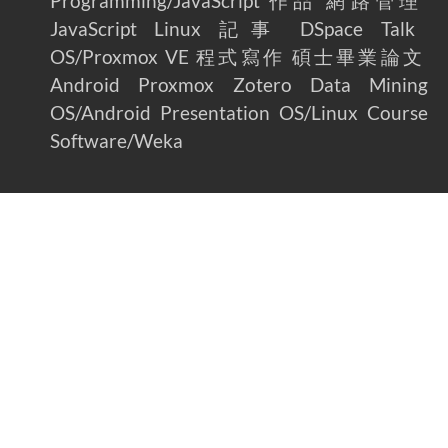
Programming/JavaScript
作品
網路管理
JavaScript
Linux
記事
DSpace
Talk
OS/Proxmox VE
程式寫作
碩士畢業論文
Android
Proxmox
Zotero
Data Mining
OS/Android
Presentation
OS/Linux
Course
Software/Weka