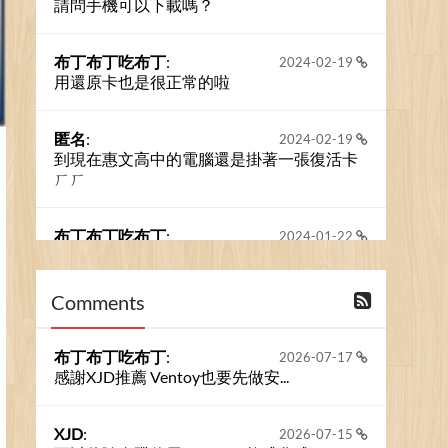
請問手機可以下載嗎？
布丁布丁吃布丁
:
2024-02-19
用還原卡也是很正常的啦
匿名
:
2024-02-19
到現在惠文高中的電腦還是掛著一張復活卡
ㄏㄏ
布丁布丁吃布丁
:
2024-01-22
之前的留言板數量過多，已經無法一口氣顯
示大家的留言了。我們新開一個訪客留言板
吧！
Comments
撰寫留言
布丁布丁吃布丁
:
2026-07-17
感謝XJD推薦 Ventoy也要先做安...
XJD
:
2026-07-15