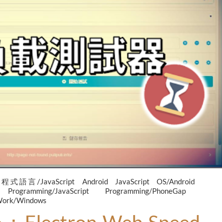
程式語言/JavaScript
Android
JavaScript
OS/Android
n
Programming/JavaScript
Programming/PhoneGap
ork/Windows