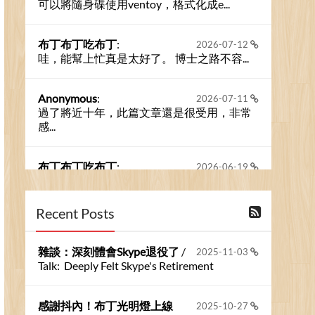
可以將隨身碟使用ventoy，格式化成e...
布丁布丁吃布丁
:
2026-07-12
哇，能幫上忙真是太好了。 博士之路不容...
Anonymous
:
2026-07-11
過了將近十年，此篇文章還是很受用，非常
感...
布丁布丁吃布丁
:
2026-06-19
今天又有遇到可能會用到規劃求解的場景 ...
Recent Posts
布丁布丁吃布丁
:
2026-06-18
kage好像也可以下載整個網站 感謝分享
雜談：深刻體會Skype退役了
/
2025-11-03
Talk: Deeply Felt Skype's Retirement
Anonymous
:
2026-06-15
https://github.com/t...
感謝抖內！布丁光明燈上線
2025-10-27