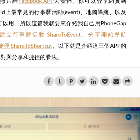
享照片給
Facebook APP
去發佈、你可以分享網頁到
id上最常見的行事曆活動(event)、地圖導航、以及
以用。所以這篇我就要來介紹我自己用PhoneGap
立行事曆活動 ShareToEvent
、
分享開始導航
ShareToShortcut
。以下就是介紹這三個APP的
我對與分享和捷徑的看法。
L
P