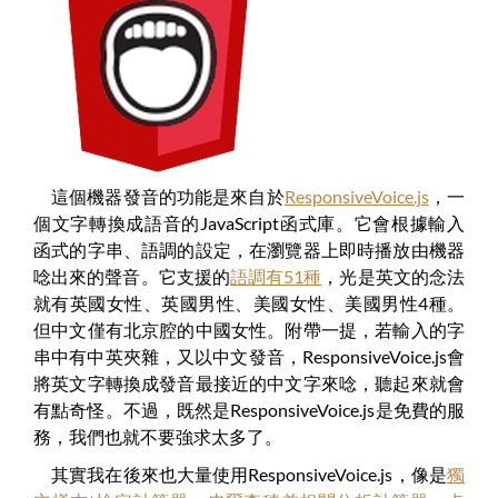
這個機器發音的功能是來自於
ResponsiveVoice.js
，一
個文字轉換成語音的JavaScript函式庫。它會根據輸入
函式的字串、語調的設定，在瀏覽器上即時播放由機器
唸出來的聲音。它支援的
語調有51種
，光是英文的念法
就有英國女性、英國男性、美國女性、美國男性4種。
但中文僅有北京腔的中國女性。附帶一提，若輸入的字
串中有中英夾雜，又以中文發音，ResponsiveVoice.js會
將英文字轉換成發音最接近的中文字來唸，聽起來就會
有點奇怪。不過，既然是ResponsiveVoice.js是免費的服
務，我們也就不要強求太多了。
其實我在後來也大量使用ResponsiveVoice.js，像是
獨