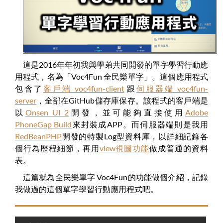
這是2016年年初我與學弟共同開發的單字學習行動應
用程式，名為「Voc4Fun 全民樂單字」。這個應用程式
包含了
客戶端 voc4fun-client
跟
伺服器端 voc4fun-
server
，全部在GitHub儲存庫保存。該程式的客戶端是
以
Onsen UI 2
開發，並可能夠直接使用
Adobe
PhoneGap Build
來封裝成APP。而伺服器端則是我用
RedBeanPHP
開發的特製Log型資料庫，以詳細記錄各
個行為歷程細節，再用
view視圖功能
做成普通的資料
表。
這篇就為全民樂單字 Voc4Fun的功能做個介紹，記錄
我做過的這個單字學習行動應用程式吧。