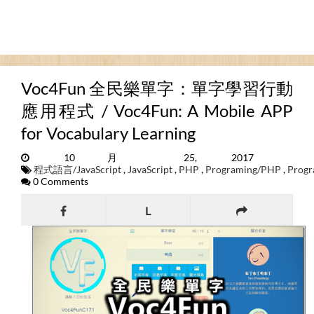
Voc4Fun 全民樂單字：單字學習行動
應用程式 / Voc4Fun: A Mobile APP
for Vocabulary Learning
10月 25, 2017
程式語言/JavaScript
,
JavaScript
,
PHP
,
Programing/PHP
,
Progr
0 Comments
L