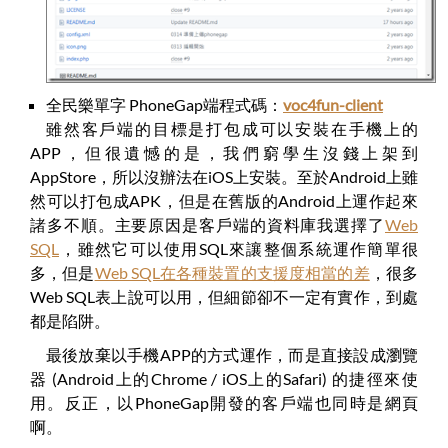
全民樂單字 PhoneGap端程式碼：
voc4fun-client
雖然客戶端的目標是打包成可以安裝在手機上的
APP，但很遺憾的是，我們窮學生沒錢上架到
AppStore，所以沒辦法在iOS上安裝。至於Android上雖
然可以打包成APK，但是在舊版的Android上運作起來
諸多不順。主要原因是客戶端的資料庫我選擇了
Web
SQL
，雖然它可以使用SQL來讓整個系統運作簡單很
多，但是
Web SQL在各種裝置的支援度相當的差
，很多
Web SQL表上說可以用，但細節卻不一定有實作，到處
都是陷阱。
最後放棄以手機APP的方式運作，而是直接設成瀏覽
器 (Android上的Chrome / iOS上的Safari) 的捷徑來使
用。反正，以PhoneGap開發的客戶端也同時是網頁
啊。