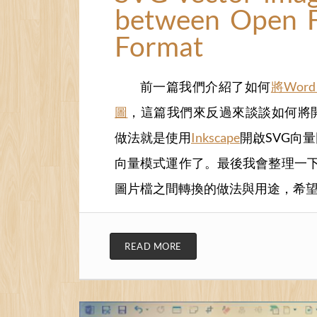
between Open F
Format
前一篇我們介紹了如何
將Wor
圖
，這篇我們來反過來談談如何將開
做法就是使用
Inkscape
開啟SVG向
向量模式運作了。最後我會整理一下
圖片檔之間轉換的做法與用途，希
READ MORE