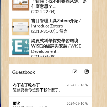
「錯誤：找不到參照來源」是
什麼意思？...
(2024-22-04)
書目管理工具Zotero介紹
/
Introduce Zotero
(2013-31-07) 5 留言
網頁式科學探究學習環境
WISE的編譯與安裝
/ WISE
Development...
(2015-04-08)
看著前人的表演──group
meeting
Guestbook
(2007-26-12)
布丁布丁吃布丁
:
2024-05-18
這就要看你想要下載什麼了。
匿名
:
2024-05-10