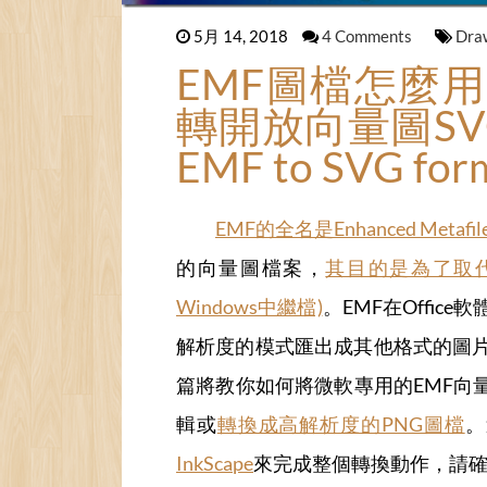
5月 14, 2018
4 Comments
Dra
EMF圖檔怎麼
轉開放向量圖SVG教學
EMF to SVG for
EMF的全名是Enhanced Meta
的向量圖檔案，
其目的是為了取代較早
Windows中繼檔)
。EMF在Offi
解析度的模式匯出成其他格式的圖
篇將教你如何將微軟專用的EMF向
輯或
轉換成高解析度的PNG圖檔
。
InkScape
來完成整個轉換動作，請確