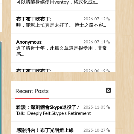
可以將隨身碟使用ventoy，格式化成e...
布丁布丁吃布丁
:
2026-07-12
哇，能幫上忙真是太好了。 博士之路不容...
Anonymous
:
2026-07-11
過了將近十年，此篇文章還是很受用，非常
感...
布丁布丁吃布丁
:
2026-06-19
今天又有遇到可能會用到規劃求解的場景 ...
Recent Posts
布丁布丁吃布丁
:
2026-06-18
kage好像也可以下載整個網站 感謝分享
雜談：深刻體會Skype退役了
/
2025-11-03
Talk: Deeply Felt Skype's Retirement
Anonymous
:
2026-06-15
https://github.com/t...
感謝抖內！布丁光明燈上線
2025-10-27