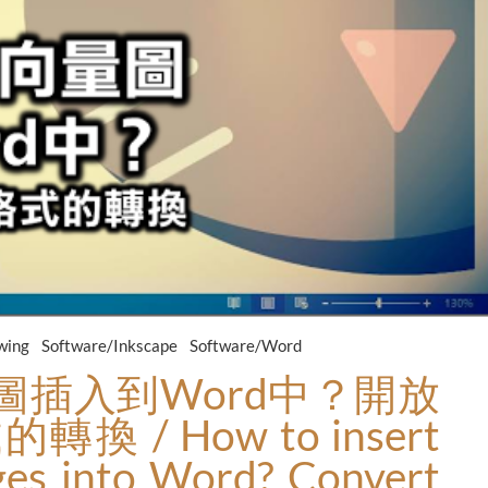
wing
Software/Inkscape
Software/Word
圖插入到Word中？開放
 / How to insert
ges into Word? Convert