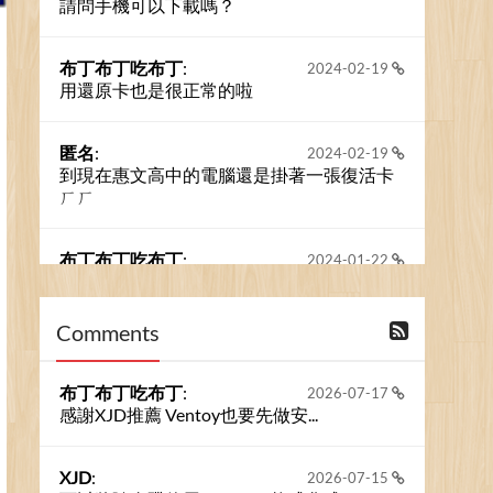
請問手機可以下載嗎？
布丁布丁吃布丁
:
2024-02-19
用還原卡也是很正常的啦
匿名
:
2024-02-19
到現在惠文高中的電腦還是掛著一張復活卡
ㄏㄏ
布丁布丁吃布丁
:
2024-01-22
之前的留言板數量過多，已經無法一口氣顯
示大家的留言了。我們新開一個訪客留言板
吧！
Comments
撰寫留言
布丁布丁吃布丁
:
2026-07-17
感謝XJD推薦 Ventoy也要先做安...
XJD
:
2026-07-15