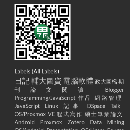
/ Talk: Use Velcro to Prevent Your Motorcycle Key From Falling
Off
AdGuard Home不只是拿來擋廣告
/ AdGuard
2025-07-28
Home Is More Than Just an Ad Blocker
Labels (
All Labels
)
日記
輔大圖資
電腦軟體
政大圖檔
期
刊論文閱讀
Blogger
Programming/JavaScript
作品
網路管理
JavaScript
Linux
記事
DSpace
Talk
OS/Proxmox VE
程式寫作
碩士畢業論文
Android
Proxmox
Zotero
Data Mining