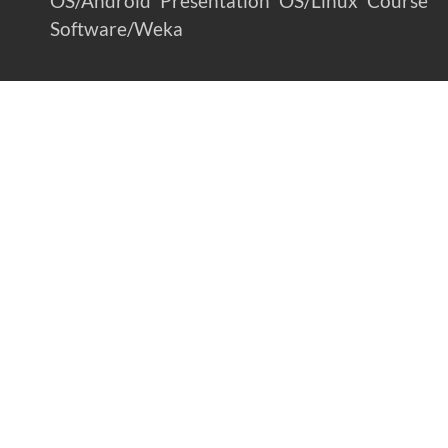
OS/Android
Presentation
OS/Linux
Course
Software/Weka