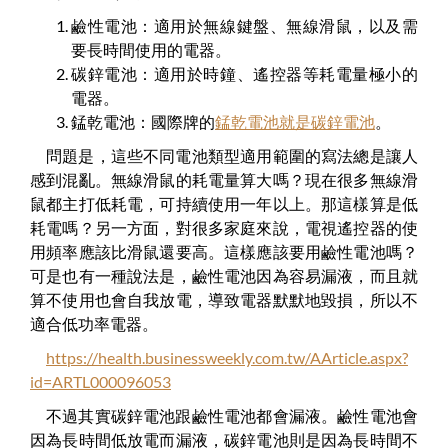
鹼性電池：適用於無線鍵盤、無線滑鼠，以及需
要長時間使用的電器。
碳鋅電池：適用於時鐘、遙控器等耗電量極小的
電器。
錳乾電池：國際牌的
錳乾電池就是碳鋅電池
。
問題是，這些不同電池類型適用範圍的寫法總是讓人
感到混亂。無線滑鼠的耗電量算大嗎？現在很多無線滑
鼠都主打低耗電，可持續使用一年以上。那這樣算是低
耗電嗎？另一方面，對很多家庭來說，電視遙控器的使
用頻率應該比滑鼠還要高。這樣應該要用鹼性電池嗎？
可是也有一種說法是，鹼性電池因為容易漏液，而且就
算不使用也會自我放電，導致電器默默地毀損，所以不
適合低功率電器。
https://health.businessweekly.com.tw/AArticle.aspx?
id=ARTL000096053
不過其實碳鋅電池跟鹼性電池都會漏液。鹼性電池會
因為長時間低放電而漏液，碳鋅電池則是因為長時間不