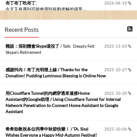
布丁布丁吃布丁
:
2026-06-19
今天又有遇到可能會用到規劃求解的場景 ...
布丁布丁吃布丁
:
2026-06-18
Recent Posts
kage好像也可以下載整個網站 感謝分享
雜談：深刻體會Skype退役了
/ Talk: Deeply Felt
2025-11-03
Anonymous
:
2026-06-15
Skype's Retirement
https://github.com/t...
感謝抖內！布丁光明燈上線 / Thanks for the
2025-10-27
布丁布丁吃布丁
:
2026-05-17
Donation! Pudding Luminous Blessing is Online Now
我目前並沒有常駐的Google Home...
用Cloudflare Tunnel的內網穿透來連接Home
2025-10-20
Robertmycs
:
2026-05-15
Assistant的Google助理 / Using Cloudflare Tunnel for Internal
這篇WinXP公用電腦安裝與優化的步驟超...
Network Penetration to Connect Home Assistant to Google
Assistant
Anonymous
:
2026-05-12
您好,首先肯定感謝您造福許多莘莘學子。有...
希希助教祝各位同學中秋節快樂！ / TA. Sissi
2025-10-06
Wishes Everyone a Happy Mid-Autumn Festival!