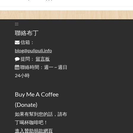
看電腦覺得疲憊嗎？比起螢幕，你更應該注意炫光
2025-08-25
的問題 / Are You Tired of Looking at the Computer? Pay More
:::
Attention to Glare Than the Screen
聯絡布丁
信箱：
為何桌前打字總是腰痠背痛？桌子高度和螢幕高度
2025-08-18
對人體工學的影響 / The Effect of Desk and Monitor Height on
blog@pulipuli.info
Ergonomics: Why Does Typing at a Desk Often Lead to Back Pain?
提問：
留言板
聯絡時間：週一 ~ 週日
行動網路無法連線？三星手機簡易解決方案
2025-08-11
24小時
/ Mobile Network Not Connecting? Easy Solutions for Samsung
Phones
Buy Me A Coffee
實作相容OpenAI API，但背後不是OpenAI的API服
2025-08-04
(Donate)
務 / Implementing OpenAI API-Compatible Services, But Not
Powered by OpenAI
如果有幫到您的話，請布
丁喝杯咖啡吧！
雜談：生活小技巧之用魔鬼氈避免機車鑰匙脫落吧
進入贊助捐款網頁
2025-08-01