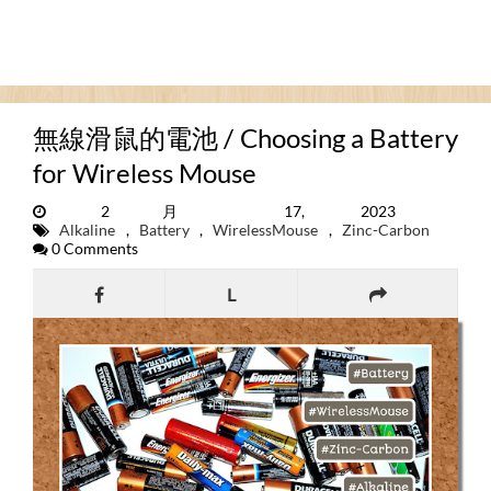
無線滑鼠的電池 / Choosing a Battery
for Wireless Mouse
2月 17, 2023
Alkaline
,
Battery
,
WirelessMouse
,
Zinc-Carbon
0 Comments
L