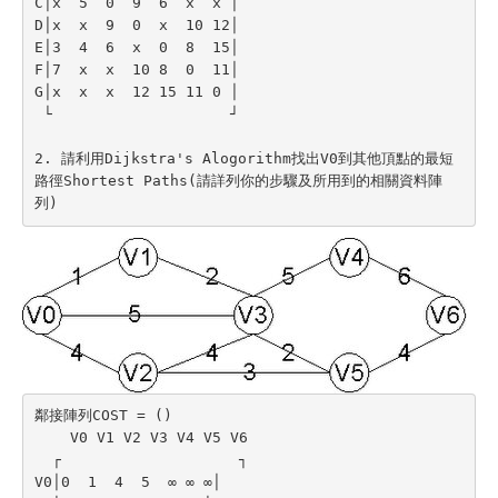
C│x  5  0  9  6  x  x │

D│x  x  9  0  x  10 12│

E│3  4  6  x  0  8  15│

F│7  x  x  10 8  0  11│

G│x  x  x  12 15 11 0 │ 

 └                    ┘

2. 請利用Dijkstra's Alogorithm找出V0到其他頂點的最短
路徑Shortest Paths(請詳列你的步驟及所用到的相關資料陣
列)
鄰接陣列COST = ()

    V0 V1 V2 V3 V4 V5 V6

  ┌                    ┐

V0│0  1  4  5  ∞ ∞ ∞│
