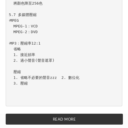
  將顏色降至256色

5.7 多媒體壓縮

‧MPEG

  MPEG-1：VCD

  MPEG-2：DVD

‧MP3：壓縮率12:1

  省略

  1. 接近頻率

  2. 過小聲音(聲音遮罩)

  壓縮

  1. 省略不必要的聲音zzz  2. 數位化

  3. 壓縮

READ MORE