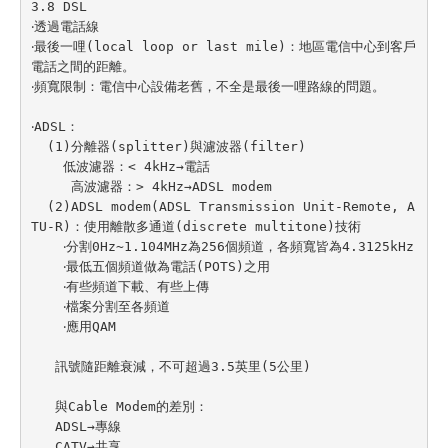
3.8 DSL

‧透過電話線

‧最後一哩(local loop or last mile)：地區電信中心到客戶
電話之間的距離。

‧頻寬限制：電信中心設備老舊，不全是最後一哩路線的問題。

‧ADSL：

  (1)分離器(splitter)與濾波器(filter)

    低波濾器：< 4kHz→電話

     高波濾器：> 4kHz→ADSL modem

  (2)ADSL modem(ADSL Transmission Unit-Remote, A
TU-R)：使用離散多通道(discrete multitone)技術

    ‧分割0Hz~1.104MHz為256個頻道，各頻寬皆為4.3125kHz

    ‧最低五個頻道做為電話(POTS)之用

    ‧有些頻道下載、有些上傳

    ‧檔案分割至各頻道

    ‧應用QAM

   訊號隨距離衰減，不可超過3.5英里(5公里)

   與Cable Modem的差別：

   ADSL→專線

   CATV→共享
