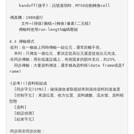
    handoff(接手)：訊號過弱時，MTSO自動轉換cell

‧傳真機：1980盛行

     文件→(掃描)圖檔→(轉換)像素(二元檔)

    傳輸時使用run-length編碼壓縮

4.3 傳輸模式

‧並列：在一條線上同時傳輸一組位元，通常距離不長。

  串列：只傳送一個位元，要決定從高位元還是從低位元先送。

‧非同步傳輸：用在低速設備上，有相當多的額外支出，約25%。

  同步傳輸：大量資料傳送，通常稱為資料框(data frame或是f
rame)

‧(必考!!)資料框組成

  [同步字元(SYN)]：確保接收者取樣頻率與保持資料到達速度

  [控制字元]：來源位置、收方位置、資料總數、流水號、資料框
型態

  [資料]

  [錯誤偵測]

  [結束字元]

‧同步與非同步比較：
