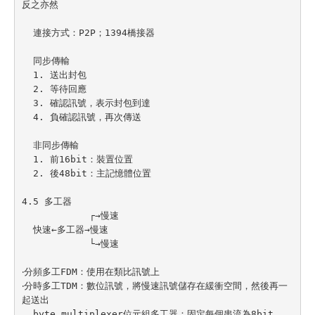
反之亦然

  連接方式：P2P；1394橋接器

  同步傳輸

  1. 送出封包

  2. 等待回應

  3. 確認訊號，表示封包到達

  4. 負確認訊號，再次傳送

  非同步傳輸

  1. 前16bit：裝置位置

  2. 後48bit：主記憶體位置

4.5 多工器

            ┌→慢速

  快速←多工器→慢速

            └→慢速

‧分頻多工FDM：使用在類比訊號上

‧分時多工TDM：數位訊號，將慢速訊號儲存在緩衝空間，然後再一
起送出

  byte multiplexer位元組多工器：固定每個串流為8bit
