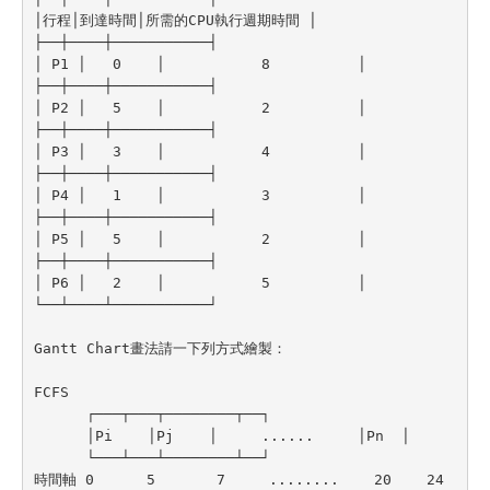
│行程│到達時間│所需的CPU執行週期時間 │

├──┼────┼───────────┤

│ P1 │   0    │           8          │

├──┼────┼───────────┤

│ P2 │   5    │           2          │

├──┼────┼───────────┤

│ P3 │   3    │           4          │

├──┼────┼───────────┤

│ P4 │   1    │           3          │           

├──┼────┼───────────┤

│ P5 │   5    │           2          │

├──┼────┼───────────┤

│ P6 │   2    │           5          │

└──┴────┴───────────┘

Gantt Chart畫法請一下列方式繪製：

FCFS

      ┌───┬───┬────────┬──┐

      │Pi    │Pj    │     ......     │Pn  │

      └───┴───┴────────┴──┘

時間軸 0      5       7     ........    20    24
