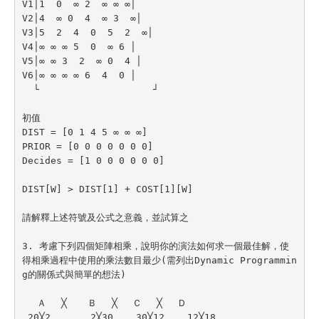
V1│1  0  ∞ 2  ∞ ∞ ∞│

V2│4  ∞ 0  4  ∞ 3  ∞│

V3│5  2  4  0  5  2  ∞│

V4│∞ ∞ ∞ 5  0  ∞ 6 │

V5│∞ ∞ 3  2  ∞ 0  4 │

V6│∞ ∞ ∞ ∞ 6  4  0 │

  └                    ┘

初值

DIST = [0 1 4 5 ∞ ∞ ∞]

PRIOR = [0 0 0 0 0 0 0]

Decides = [1 0 0 0 0 0 0]

DIST[W] > DIST[1] + COST[1][W]

請解釋上述符號及公式之意義，並試算之

3. 考慮下列四個矩陣相乘，說明你的演法如何求一個最佳解，使
得相乘過程中使用的乘法數目最少(需列出Dynamic Programmin
g的關係式與簡單的想法)

 　Ａ　 ╳ 　 Ｂ　 ╳ 　Ｃ　 ╳　 Ｄ

 20╳2       2╳30    30╳12    12╳18
