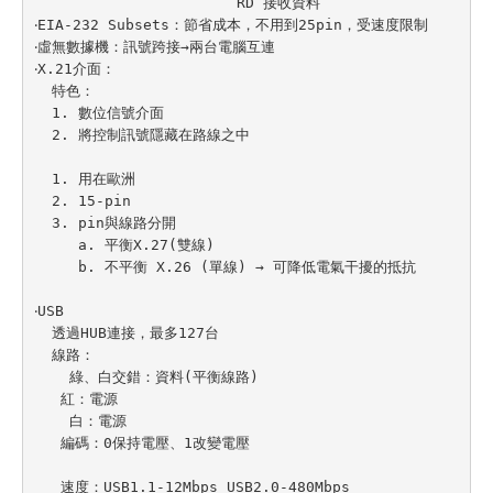
                       RD 接收資料

‧EIA-232 Subsets：節省成本，不用到25pin，受速度限制

‧虛無數據機：訊號跨接→兩台電腦互連

‧X.21介面：

  特色：

  1. 數位信號介面

  2. 將控制訊號隱藏在路線之中

  1. 用在歐洲

  2. 15-pin

  3. pin與線路分開

     a. 平衡X.27(雙線)

     b. 不平衡 X.26 (單線) → 可降低電氣干擾的抵抗

‧USB

  透過HUB連接，最多127台

  線路：

    綠、白交錯：資料(平衡線路)

   紅：電源

    白：電源

   編碼：0保持電壓、1改變電壓

   速度：USB1.1-12Mbps USB2.0-480Mbps
