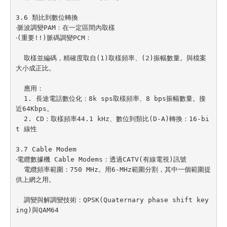
3.6 類比到數位轉換

‧脈波調變PAM：在一定區間內取樣

‧(重要!!)脈碼調變PCM：

  取樣並編碼，精確度取自(1)取樣頻率、(2)振幅數量。與檔案
大小成正比。

  應用：

  1. 長途電話數位化：8k sps取樣頻率、8 bps振幅數量。接
近64Kbps。

  2. CD：取樣頻率44.1 kHz、數位到類比(D-A)轉換：16-bi
t 線性

3.7 Cable Modem

‧電纜數據機 Cable Modems：透過CATV(有線電視)訊號

  電纜頻率範圍：750 MHz。用6-MHz範圍分割，其中一個範圍提
供上網之用。

  調變與解調變技術：QPSK(Quaternary phase shift key
ing)與QAM64
