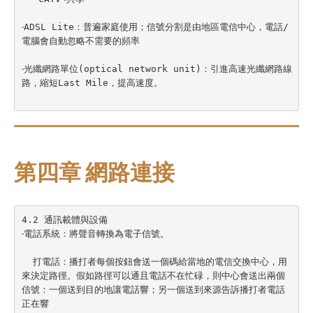
‧ADSL Lite：普遍家庭使用；信號分割是由地區電信中心，電話/
電腦會自動忽略不需要的頻率

‧光纖網路單位(optical network unit)：引進高速光纖網路線
路，縮短Last Mile，提高速度。

第四章 網路連接
4.2 通訊載體與設備

‧電話系統：將聲音轉換為電子信號。

  打電話：播打者每個按鈕會送一個碼給當地的電信交換中心，用
來決定路徑。假如路徑可以通且電話不在忙碌，則中心會送出兩個
信號：一個送到目的地讓電話響；另一個送到來源告訴播打者電話
正在響
