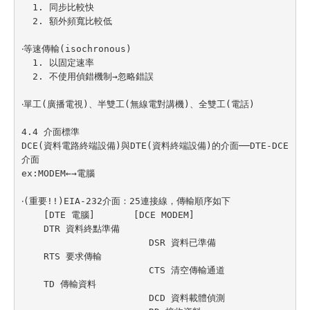
  1. 同步比較快

  2. 額外頻寬比較低

‧等速傳輸(isochronous)

  1. 以固定速率

  2. 不使用偵錯機制→忽略錯誤

‧單工(廣播電視)、半雙工(無線電對講機)、全雙工(電話)

4.4 介面標準

DCE(資料電路終端設備)與DTE(資料終端設備)的介面──DTE-DCE
介面

ex:MODEM←→電腦

‧(重要!!)EIA-232介面：25連接線，傳輸順序如下

    [DTE 電腦]       [DCE MODEM]

    DTR 資料終點準備

                       DSR 資料已準備

    RTS 要求傳輸

                       CTS 清空傳輸通道

    TD 傳輸資料

                       DCD 資料載體偵測
