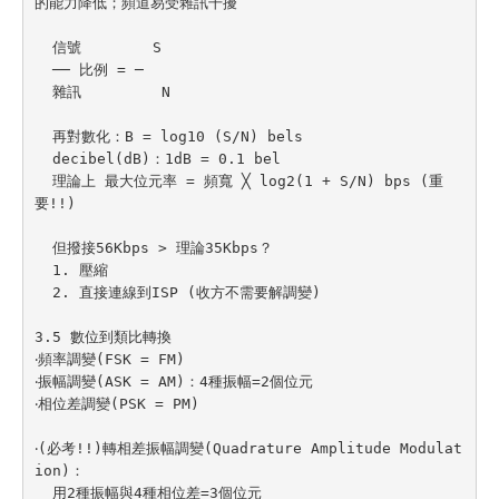
的能力降低；頻道易受雜訊干擾

  信號        S

  ── 比例 = ─

  雜訊         N

  再對數化：B = log10 (S/N) bels

  decibel(dB)：1dB = 0.1 bel

  理論上 最大位元率 = 頻寬 ╳ log2(1 + S/N) bps (重
要!!)

  但撥接56Kbps > 理論35Kbps？

  1. 壓縮

  2. 直接連線到ISP (收方不需要解調變)

3.5 數位到類比轉換

‧頻率調變(FSK = FM)

‧振幅調變(ASK = AM)：4種振幅=2個位元

‧相位差調變(PSK = PM)

‧(必考!!)轉相差振幅調變(Quadrature Amplitude Modulat
ion)：

  用2種振幅與4種相位差=3個位元
