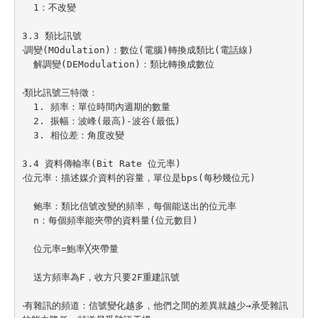
  1：不改變

3.3 類比訊號

‧調變(MOdulation)：數位(電腦)轉換成類比(電話線)

  解調變(DEModulation)：類比轉換成數位

‧類比訊號三特徵：

  1. 頻率：單位時間內週期的數量

  2. 振幅：波峰(最高)-波谷(最低)

  3. 相位差：角度改變

3.4 資料傳輸率(Bit Rate 位元率)

‧位元率：描述媒介資料的容量，單位是bps(每秒幾位元)

  鲍率：類比信號改變的頻率，每個能送出的位元率

  n：每個頻率能夾帶的資料量(位元數目)

  位元率=鮑率╳夾帶量

  送方頻率為F，收方只要2F重建訊號

‧有雜訊的頻道：信號變化越多，他們之間的差異就越少→承受雜訊