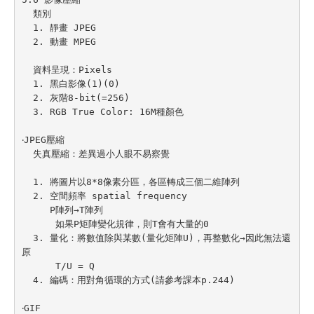
  類別

  1. 靜畫 JPEG

  2. 動畫 MPEG

  資料呈現：Pixels

  1. 黑白影像(1)(0)

  2. 灰階8-bit(=256)

  3. RGB True Color: 16M種顏色

‧JPEG壓縮

  失真壓縮：差異過小人眼不易察覺

  1. 將圖片以8*8像素分區，各區轉成三個二維陣列

  2. 空間頻率 spatial frequency

     P陣列→T陣列

      如果P矩陣變化規律，則T會有大量的0

  3. 量化：將數值除與某數(量化矩陣U)，再整數化→因此無法還
原

      T/U = Q

  4. 編碼：用對角循環的方式(請參考課本p.244)

‧GIF
