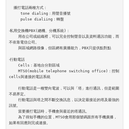
  播打電話兩種方式：

     tone dialing：用聲音播號

     pulse dialiing：轉盤

‧私用交換機PBX(總機、分機系統)：

    用在公司或組織裡，可以完全控制聲音以及資料通訊功能，而
不依靠電信公司。

    與區域網路很像，但區網有廣播能力，PBX只提供點對點

‧行動電話

    Cells：基地台分割區域

    MTSO(mobile telephone switching office)：控制
cells與連接的電話系統

    行動電話是一種雙向電波，可以與「塔」進行通訊，但是範圍
不易界定。

    行動電話與塔之間不斷交換訊息，以決定最接近的塔及最強的
訊號。

    當要播打電話時，手機會與最近的塔通訊。

    為了得知手機的位置，MTSO會用那個號碼跟所有手機廣播，
如果有回應則完成連接。
