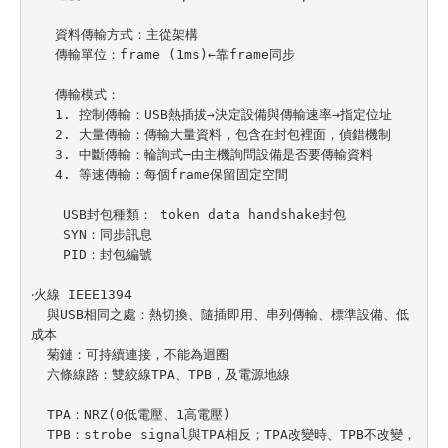
   資料傳輸方式：主從架構

   傳輸單位：frame (1ms)←靠frame同步

   傳輸模式：

   1. 控制傳輸：USB熱插拔→決定設備與傳輸速率→指定位址

   2. 大量傳輸：傳輸大量資料，包含在封包裡面，偵錯機制

   3. 中斷傳輸：輪詢式─由主機詢問設備是否要傳輸資料

   4. 等速傳輸：每個frame保留固定空間

    USB封包種類： token data handshake封包

    SYN：同步訊息

    PID：封包編號

‧火線 IEEE1394

  與USB相同之處：熱切換、隨插即用、串列傳輸、標準設備、低
成本

  菊鏈：可持續連接，不能為迴圈

  六條線路：雙絞線TPA、TPB，及電源地線

  TPA：NRZ(0低電壓、1高電壓)

  TPB：strobe signal與TPA相反；TPA改變時、TPB不改變，