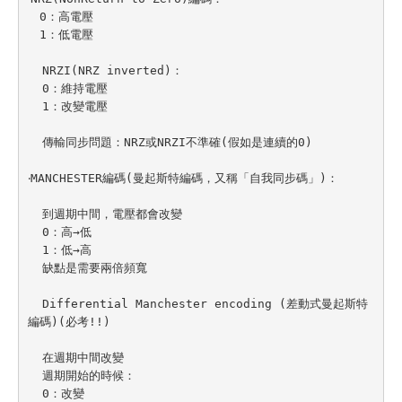
　0：高電壓

　1：低電壓

  NRZI(NRZ inverted)：

  0：維持電壓

  1：改變電壓

  傳輸同步問題：NRZ或NRZI不準確(假如是連續的0)

‧MANCHESTER編碼(曼起斯特編碼，又稱「自我同步碼」)：

  到週期中間，電壓都會改變

  0：高→低

  1：低→高

  缺點是需要兩倍頻寬

  Differential Manchester encoding (差動式曼起斯特
編碼)(必考!!)

  在週期中間改變

  週期開始的時候：

  0：改變
