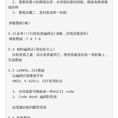
  2. 選拳術最小的兩個合併，合併後的新的節點，權值為兩者權
值的和

  3. 重複步驟二，直到形成單一的樹

‧算數壓縮(略)

5.3(必考!!)行程長度編碼法(省略，詳情請看課本)

‧傳真壓縮：T.4 T.6

5.4 相對編碼法(用在影片上)

  比較差異之處：送出差異處而已，將差異處放在前一張影像上，
完成壓縮

5.5 LEMPEL-ZIV壓縮

  以編碼代替重複字串

  UNIX、V.42bis、GIF皆用此法

  1. 任何檔案可轉換成一串ASCII code

  2. Code Book 編碼對照表

  由電腦自動判斷對照表

5.6 影像壓縮
