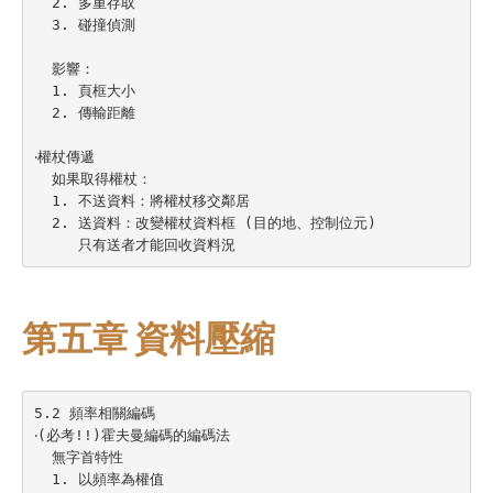
  2. 多重存取

  3. 碰撞偵測

  影響：

  1. 頁框大小

  2. 傳輸距離

‧權杖傳遞

  如果取得權杖：

  1. 不送資料：將權杖移交鄰居

  2. 送資料：改變權杖資料框 (目的地、控制位元)

第五章 資料壓縮
5.2 頻率相關編碼

‧(必考!!)霍夫曼編碼的編碼法

  無字首特性

  1. 以頻率為權值
