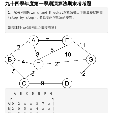
九十四學年度第一學期演算法期末考考題
1. 試分別用Prim's and Kruskal演算法畫出下圖最校展開樹
(step by step)，並說明兩演算法的差異：

鄰接陣列(x代表兩點之間沒有邊)
   A  B  C  D  E  F  G

 ┌                    ┐

A│0  2  x  x  3  7  x │

B│2  0  5  x  4  x  x │
