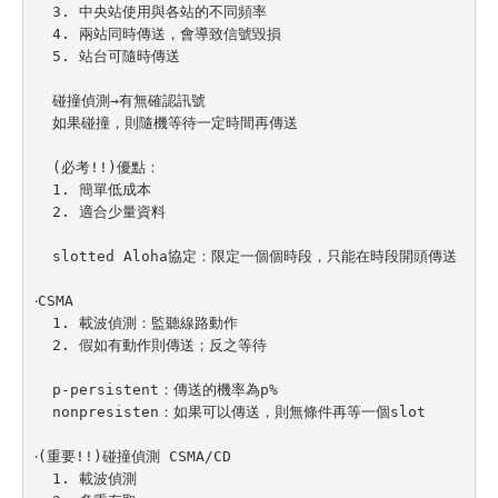
  3. 中央站使用與各站的不同頻率

  4. 兩站同時傳送，會導致信號毀損

  5. 站台可隨時傳送

  碰撞偵測→有無確認訊號

  如果碰撞，則隨機等待一定時間再傳送

  (必考!!)優點：

  1. 簡單低成本

  2. 適合少量資料

  slotted Aloha協定：限定一個個時段，只能在時段開頭傳送

‧CSMA

  1. 載波偵測：監聽線路動作

  2. 假如有動作則傳送；反之等待

  p-persistent：傳送的機率為p%

  nonpresisten：如果可以傳送，則無條件再等一個slot

‧(重要!!)碰撞偵測 CSMA/CD

  1. 載波偵測
