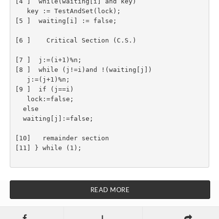
[4 ]  while(waiting[i] and key)

   key := TestAndSet(lock);

[5 ]  waiting[i] := false;

[6 ]    Critical Section (C.S.)

[7 ]  j:=(i+1)%n;

[8 ]  while (j!=i)and !(waiting[j])

   j:=(j+1)%n;

[9 ]  if (j==i)

   lock:=false;

  else

  waiting[j]:=false;

[10]   remainder section 

[11] } while (1);

READ MORE
L