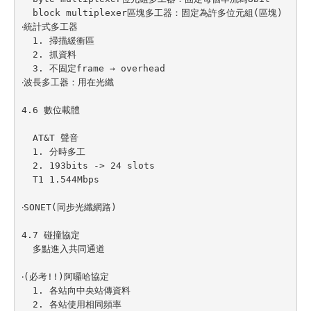
  block multiplexer區塊多工器：固定為許多位元組(區塊)

‧統計式多工器

  1. 掃描緩衝區

  2. 抓資料

  3. 不固定frame → overhead

‧波長多工器：用在光纖

4.6 數位載體

  AT&T 聲音

  1. 分時多工

  2. 193bits -> 24 slots

  T1 1.544Mbps

‧SONET(同步光纖網路)

4.7 碰撞協定

  多點進入共同通道

‧(必考!!)阿囉哈協定

  1. 各站向中央站傳資料

  2. 各站使用相同頻率
