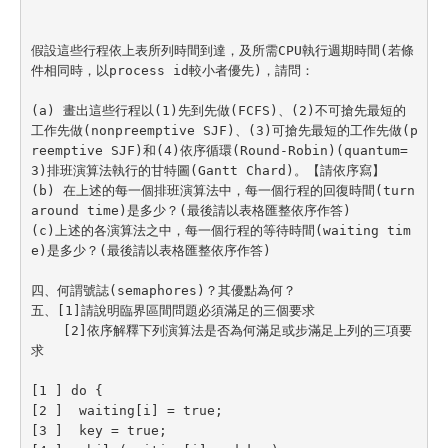
假設這些行程依上表所列時間到達，及所需CPU執行週期時間(若條
件相同時，以process id較小者優先)，請問：

(a) 畫出這些行程以(1)先到先做(FCFS)、(2)不可搶先最短的
工作先做(nonpreemptive SJF)、(3)可搶先最短的工作先做(p
reemptive SJF)和(4)依序循環(Round-Robin)(quantum=
3)排班演算法執行的甘特圖(Gantt Chard)。【請依序寫】

(b) 在上述的每一個排班演算法中，每一個行程的回復時間(turn
around time)是多少？(最後請以表格匯整依序作答)

(c)上述的各演算法之中，每一個行程的等待時間(waiting tim
e)是多少？(最後請以表格匯整依序作答)

四、何謂號誌(semaphores)？其優點為何？

五、[1]請說明臨界區間問題必須滿足的三個要求

    [2]依序解釋下列演算法是否為何滿足或步滿足上列的三項要
求

[1 ] do {

[2 ]  waiting[i] = true;

[3 ]  key = true;
