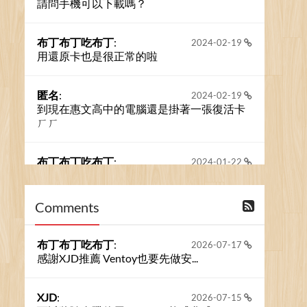
請問手機可以下載嗎？
布丁布丁吃布丁
:
2024-02-19
用還原卡也是很正常的啦
匿名
:
2024-02-19
到現在惠文高中的電腦還是掛著一張復活卡
ㄏㄏ
布丁布丁吃布丁
:
2024-01-22
之前的留言板數量過多，已經無法一口氣顯
示大家的留言了。我們新開一個訪客留言板
吧！
Comments
撰寫留言
布丁布丁吃布丁
:
2026-07-17
感謝XJD推薦 Ventoy也要先做安...
XJD
:
2026-07-15