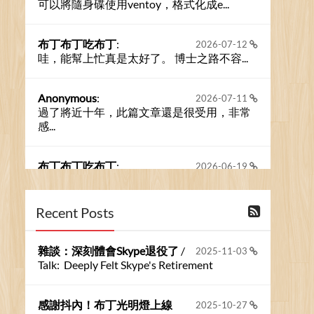
可以將隨身碟使用ventoy，格式化成e...
布丁布丁吃布丁
:
2026-07-12
哇，能幫上忙真是太好了。 博士之路不容...
Anonymous
:
2026-07-11
過了將近十年，此篇文章還是很受用，非常
感...
布丁布丁吃布丁
:
2026-06-19
今天又有遇到可能會用到規劃求解的場景 ...
Recent Posts
布丁布丁吃布丁
:
2026-06-18
kage好像也可以下載整個網站 感謝分享
雜談：深刻體會Skype退役了
/
2025-11-03
Talk: Deeply Felt Skype's Retirement
Anonymous
:
2026-06-15
https://github.com/t...
感謝抖內！布丁光明燈上線
2025-10-27