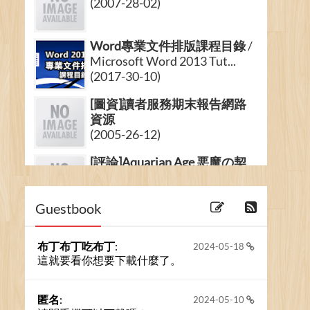
(2007-28-02)
Word專業文件排版課程目錄
/
Microsoft Word 2013 Tut...
(2017-30-10)
[圖資]讀者服務期末報告網路
資源
(2005-26-12)
[評論]Aquarian Age 悪魔の契
約無責任小評
(2006-06-05)
Guestbook
布丁布丁吃布丁
:
2024-05-18
這就要看你想要下載什麼了。
匿名
:
2024-05-10