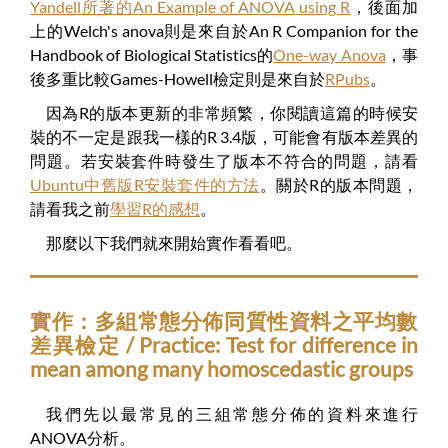
Yandell所著的An Example of ANOVA using R
，後面加
上的Welch's anova則是來自於An R Companion for the
Handbook of Biological Statistics的
One-way Anova
，事
後多重比較Games-Howell檢定則是來自於
RPubs
。
因為R的版本更新的非常頻繁，你閱讀這篇的時候安
裝的不一定是跟我一樣的R 3.4版，可能會有版本差異的
問題。若安裝套件時發生了版本不符合的問題，請看
Ubuntu中舊版R安裝套件的方法
。關於R的版本問題，
請看我之前
學習R的感想
。
那麼以下我們就來開始實作看看吧。
實作：多組常態分佈同質性資料之平均數
差異檢定 / Practice: Test for difference in
mean among many homoscedastic groups
我們先以最常見的三組常態分佈的資料來進行
ANOVA分析。