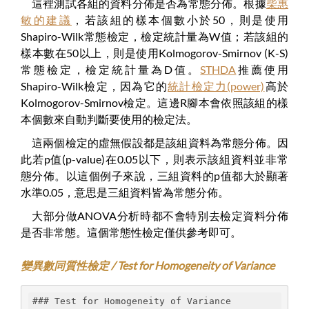
這裡測試各組的資料分佈是否為常態分佈。根據
柴惠
敏的建議
，若該組的樣本個數小於50，則是使用
Shapiro-Wilk常態檢定，檢定統計量為W值；若該組的
樣本數在50以上，則是使用Kolmogorov-Smirnov (K-S)
常態檢定，檢定統計量為D值。
STHDA
推薦使用
Shapiro-Wilk檢定，因為它的
統計檢定力(power)
高於
Kolmogorov-Smirnov檢定。這邊R腳本會依照該組的樣
本個數來自動判斷要使用的檢定法。
這兩個檢定的虛無假設都是該組資料為常態分佈。因
此若p值(p-value)在0.05以下，則表示該組資料並非常
態分佈。以這個例子來說，三組資料的p值都大於顯著
水準0.05，意思是三組資料皆為常態分佈。
大部分做ANOVA分析時都不會特別去檢定資料分佈
是否非常態。這個常態性檢定僅供參考即可。
變異數同質性檢定 / Test for Homogeneity of Variance
### Test for Homogeneity of Variance