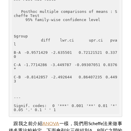
   Posthoc multiple comparisons of means : S
cheffe Test 
     95% family-wise confidence level
$group
           diff    lwr.ci      upr.ci   pva
l    
B-A -0.9571429 -2.635501  0.72121521 0.337
0    
C-A -1.7714286 -3.449787 -0.09307051 0.0376 
*  
C-B -0.8142857 -2.492644  0.86407235 0.449
3    
---
Signif. codes:  0 '***' 0.001 '**' 0.01 '*' 
0.05 '.' 0.1 ' ' 1
跟我之前介紹
ANOVA
一樣，我們用Scheffe法來做事
後多重比較檢定。下面會列出三個組別A、B與C之間的