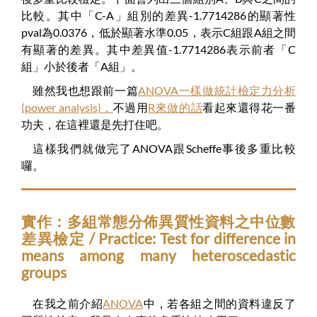
比較。其中「C-A」組別的差異-1.7714286的顯著性
pval為0.0376，低於顯著水準0.05，表示C組跟A組之間
有顯著的差異。其中差異值-1.7714286表示前者「C
組」小於後者「A組」。
雖然我也想跟前一篇
ANOVA一樣做統計檢定力分析
(power analysis)，
不過用
R來做的話
看起來還得花一番
功夫，在這裡還是先打住吧。
這樣我們就做完了ANOVA跟Scheffe事後多重比較
囉。
實作：多組常態分佈異質性資料之中位數
差異檢定 / Practice: Test for difference in
means among many heteroscedastic
groups
在我之前介紹
ANOVA
中，若各組之間的資料違反了