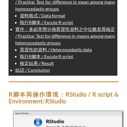
/ Practice: Test for difference in mean among many
homoscedastic groups
資料格式 / Data format
執行R腳本 / Excute R script
實作：多組常態分佈異質性資料之中位數差異檢定
/ Practice: Test for difference in means among many
heteroscedastic groups
異質性的資料 / Heteroscedastic data
執行R腳本 / Excute R script
檢定結果 / Result
結語 / Conclusion
R腳本與操作環境：RStudio / R script &
Environment: RStudio