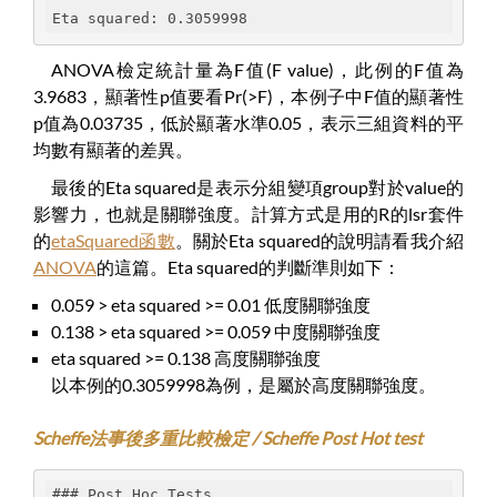
Eta squared: 0.3059998
ANOVA檢定統計量為F值(F value)，此例的F值為
3.9683，顯著性p值要看Pr(>F)，本例子中F值的顯著性
p值為0.03735，低於顯著水準0.05，表示三組資料的平
均數有顯著的差異。
最後的Eta squared是表示分組變項group對於value的
影響力，也就是關聯強度。計算方式是用的R的lsr套件
的
etaSquared函數
。關於Eta squared的說明請看我介紹
ANOVA
的這篇。Eta squared的判斷準則如下：
0.059 > eta squared >= 0.01 低度關聯強度
0.138 > eta squared >= 0.059 中度關聯強度
eta squared >= 0.138 高度關聯強度
以本例的0.3059998為例，是屬於高度關聯強度。
Scheffe法事後多重比較檢定 / Scheffe Post Hot test
### Post Hoc Tests