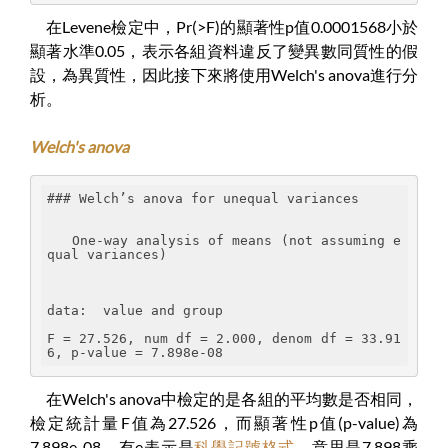
在Levene檢定中，Pr(>F)的顯著性p值0.0001568小於
顯著水準0.05，表示各組資料違反了變異數同質性的假
設，為異質性，因此接下來將使用Welch's anova進行分
析。
Welch's anova
### Welch’s anova for unequal variances
   One-way analysis of means (not assuming e
qual variances)
data:  value and group
F = 27.526, num df = 2.000, denom df = 33.91
6, p-value = 7.898e-08
在Welch's anova中檢定的是各組的平均數是否相同，
檢定統計量F值為27.526，而顯著性p值(p-value)為
7.898e-08，有e表示是
科學記號格式
，意思是7.898乘