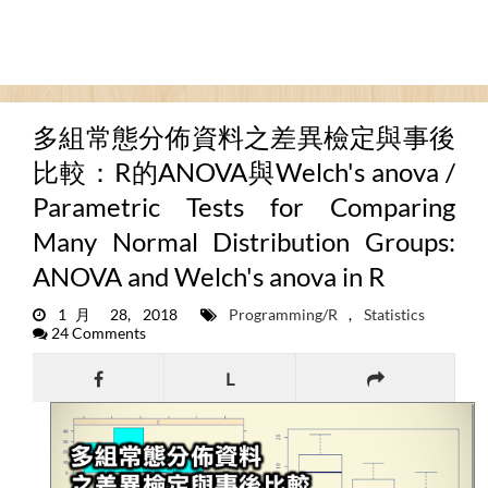
多組常態分佈資料之差異檢定與事後
比較：R的ANOVA與Welch's anova /
Parametric Tests for Comparing
Many Normal Distribution Groups:
ANOVA and Welch's anova in R
1月 28, 2018
Programming/R
,
Statistics
24 Comments
L