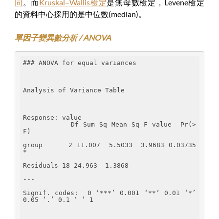
同
。而
Kruskal–Wallis檢定
是無母數檢定，Levene檢定
的資料中心採用的是中位數(median)。
單因子變異數分析 / ANOVA
### ANOVA for equal variances
Analysis of Variance Table
Response: value
           Df Sum Sq Mean Sq F value  Pr(>
F)  
group      2 11.007  5.5033  3.9683 0.03735 
*
Residuals 18 24.963  1.3868                  
---
Signif. codes:  0 ‘***’ 0.001 ‘**’ 0.01 ‘*’ 
0.05 ‘.’ 0.1 ‘ ’ 1