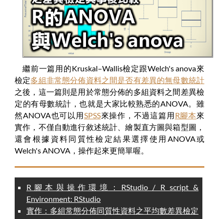
繼前一篇用的Kruskal–Wallis檢定跟Welch's anova來
檢定
多組非常態分佈資料之間是否有差異的無母數統計
之後，這一篇則是用於常態分佈的多組資料之間差異檢
定的有母數統計，也就是大家比較熟悉的ANOVA。雖
然ANOVA也可以用
SPSS
來操作，不過這篇用
R腳本
來
實作，不僅自動進行敘述統計、繪製直方圖與箱型圖，
還會根據資料同質性檢定結果選擇使用ANOVA或
Welch's ANOVA，操作起來更簡單喔。
R腳本與操作環境：RStudio / R script &
Environment: RStudio
實作：多組常態分佈同質性資料之平均數差異檢定