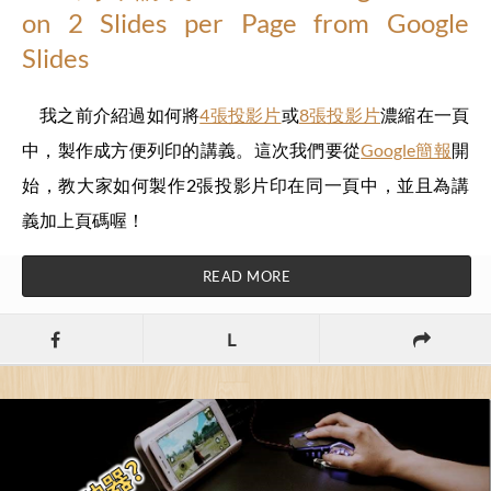
on 2 Slides per Page from Google
Slides
我之前介紹過如何將
4張投影片
或
8張投影片
濃縮在一頁
中，製作成方便列印的講義。這次我們要從
Google簡報
開
始，教大家如何製作2張投影片印在同一頁中，並且為講
義加上頁碼喔！
READ MORE
L