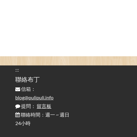
Attention to Glare Than the Screen
為何桌前打字總是腰痠背痛？桌子高度和螢幕高度
2025-08-18
對人體工學的影響 / The Effect of Desk and Monitor Height on
Ergonomics: Why Does Typing at a Desk Often Lead to Back Pain?
行動網路無法連線？三星手機簡易解決方案
2025-08-11
/ Mobile Network Not Connecting? Easy Solutions for Samsung
Phones
:::
實作相容OpenAI API，但背後不是OpenAI的API服
聯絡布丁
2025-08-04
務 / Implementing OpenAI API-Compatible Services, But Not
信箱：
Powered by OpenAI
blog@pulipuli.info
提問：
留言板
雜談：生活小技巧之用魔鬼氈避免機車鑰匙脫落吧
2025-08-01
/ Talk: Use Velcro to Prevent Your Motorcycle Key From Falling
聯絡時間：週一 ~ 週日
Off
24小時