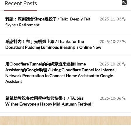
布丁布丁吃布丁
:
2026-06-18
Recent Posts
kage好像也可以下載整個網站 感謝分享
雜談：深刻體會Skype退役了
/ Talk: Deeply Felt
2025-11-03
Anonymous
:
2026-06-15
Skype's Retirement
https://github.com/t...
感謝抖內！布丁光明燈上線 / Thanks for the
2025-10-27
布丁布丁吃布丁
:
2026-05-17
Donation! Pudding Luminous Blessing is Online Now
我目前並沒有常駐的Google Home...
用Cloudflare Tunnel的內網穿透來連接Home
2025-10-20
Robertmycs
:
2026-05-15
Assistant的Google助理 / Using Cloudflare Tunnel for Internal
這篇WinXP公用電腦安裝與優化的步驟超...
Network Penetration to Connect Home Assistant to Google
Assistant
Anonymous
:
2026-05-12
您好,首先肯定感謝您造福許多莘莘學子。有...
希希助教祝各位同學中秋節快樂！ / TA. Sissi
2025-10-06
Wishes Everyone a Happy Mid-Autumn Festival!
看電腦覺得疲憊嗎？比起螢幕，你更應該注意炫光
2025-08-25
的問題 / Are You Tired of Looking at the Computer? Pay More