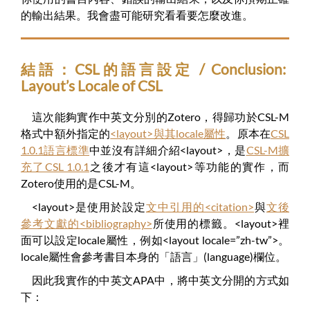
的輸出結果。我會盡可能研究看看要怎麼改進。
結語：CSL的語言設定 / Conclusion:
Layout’s Locale of CSL
這次能夠實作中英文分別的Zotero，得歸功於CSL-M
格式中額外指定的
<layout>與其locale屬性
。原本在
CSL
1.0.1語言標準
中並沒有詳細介紹<layout>，是
CSL-M擴
充了CSL 1.0.1
之後才有這<layout>等功能的實作，而
Zotero使用的是CSL-M。
<layout>是使用於設定
文中引用的<citation>
與
文後
參考文獻的<bibliography>
所使用的標籤。<layout>裡
面可以設定locale屬性，例如<layout locale=”zh-tw”>。
locale屬性會參考書目本身的「語言」(language)欄位。
因此我實作的中英文APA中，將中英文分開的方式如
下：