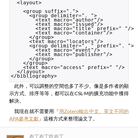
<layout>
<group suffix=".">
<group delimiter=". ">
<text macro="author"/>
<text macro="issued"/>
<text macro="title" prefix=" "/>
<text macro="container"/>
</group>
<text macro="locators"/>
<group delimiter=", " prefix=". ">
<text macro="event"/>
<text macro="publisher"/>
</group>
</group>
<text macro="access" prefix=" "/>
</layout>
</bibliography>
此外，可以調整的空間也多了不少。像是多作者的顯
示方式、排序等等，都可以在CSL-M的擴充功能中獲得
解決。
我現在就不需要用「
用Zotero輸出中文、英文不同的
APA參考文獻
」這種方式來整理論文了。
布丁布丁吃布丁