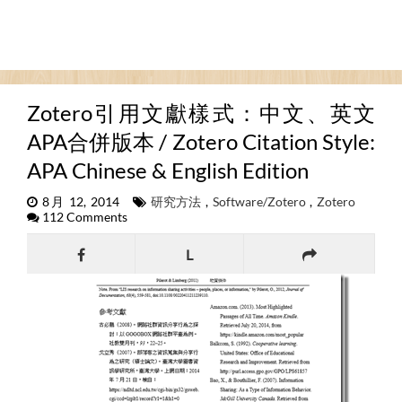
Zotero引用文獻樣式：中文、英文
APA合併版本 / Zotero Citation Style:
APA Chinese & English Edition
8月 12, 2014
研究方法
,
Software/Zotero
,
Zotero
112 Comments
L