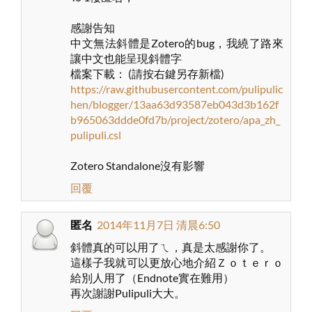
感謝告知
中文無法斜體是Zotero的bug，我繞了路來
讓中文也能呈現斜體字
檔案下載： (請按右鍵另存新檔)
https://raw.githubusercontent.com/pulipulic
hen/blogger/13aa63d93587eb043d3b162f
b965063ddde0fd7b/project/zotero/apa_zh_
pulipuli.csl
Zotero Standalone沒有影響
回覆
匿名
2014年11月7日 清晨6:50
斜體真的可以用了ㄟ，真是太感謝你了。
這樣子我就可以更放心地介紹Ｚｏｔｅｒｏ
給別人用了（Endnote實在難用）
再次謝謝Pulipuli大大。