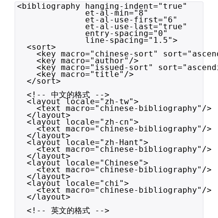
<bibliography hanging-indent="true"
et-al-min="8"
et-al-use-first="6"
et-al-use-last="true"
entry-spacing="0"
line-spacing="1.5">
<sort>
<key macro="chinese-sort" sort="ascen
<key macro="author"/>
<key macro="issued-sort" sort="ascend
<key macro="title"/>
</sort>
<!-- 中文的格式 -->
<layout locale="zh-tw">
<text macro="chinese-bibliography"/>
</layout>
<layout locale="zh-cn">
<text macro="chinese-bibliography"/>
</layout>
<layout locale="zh-Hant">
<text macro="chinese-bibliography"/>
</layout>
<layout locale="Chinese">
<text macro="chinese-bibliography"/>
</layout>
<layout locale="chi">
<text macro="chinese-bibliography"/>
</layout>
<!-- 英文的格式 -->