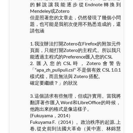
的解說讓我能逐步從Endnote轉換到
Mendeley或Zotero
但是照著您的文章走，仍然發現了幾個小問
題，也可能是我初次使用不熟悉造成的，還
請包涵
1. 我沒辦法打開Zotero在Firefox的附加元件
頁面，只能打開Zotero的主程式。所以我只
能透過主程式的Preference匯入您的CSL
2. 匯入您的CSL時，Zotero會警告
「"apa_zh_pulipuli.csl" 不是個有效 CSL 1.0.1
樣式檔，而且無法與 Zotero 搭配。
確定要繼續？」的狀況
3. 這個請求有些無理，但或許實用。當我將
翻譯著作匯入Word和LibreOffice的時候，
他跑出來的格式是像這樣子。
(Fukuyama，2014）
Fukuyama F.（2014）。政治秩序的起源. 上
卷, 從史前到法國大革命（黃中憲、林錦慧