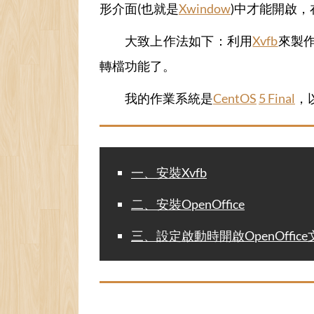
形介面(也就是
Xwindow
)中才能開啟
大致上作法如下：利用
Xvfb
來製作
轉檔功能了。
我的作業系統是
CentOS
5 Final
，
一、安裝Xvfb
二、安裝OpenOffice
三、設定啟動時開啟OpenOffic