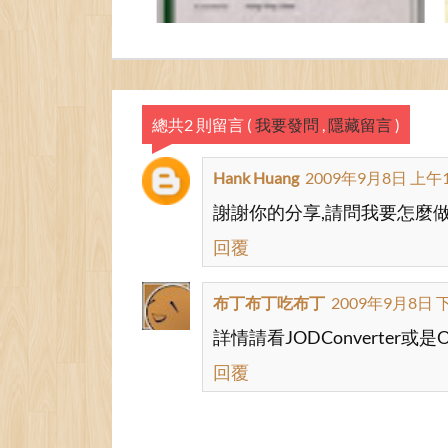
總共2 則留言
(
我要發問
,
隱藏留言
)
Hank Huang
2009年9月8日 上午1
謝謝你的分享,請問我要怎麼做
回覆
布丁布丁吃布丁
2009年9月8日 下
詳情請看JODConverter或是
回覆