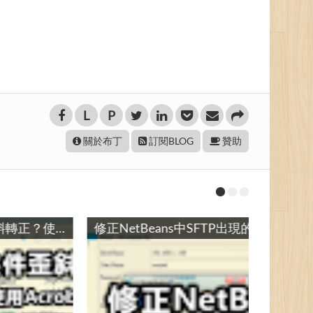
L
P
關於布丁
訂閱BLOG
贊助
如何讓PDF文件歪斜轉正？使用Acrobat Pro的編輯PDF工具 / How to Deskew and Straighten a Scanned PDF in Acrobat Pro
修正NetBeans中SFTP出現的錯誤「Algorithm negotiation fail」：更新com-jcraft-jsch.jar / How to fix NetBenas’s SSH problem “Cannot connect to server … Algorithm negotiation fail”: Update com-jcraft-jsch.jar