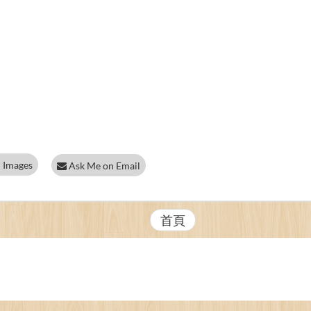
 Images
Ask Me on Email
首頁