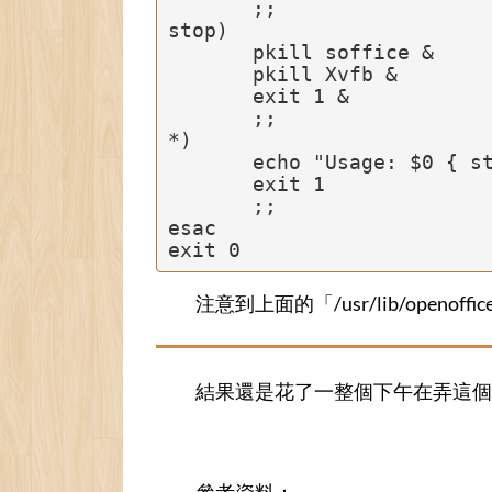
       ;;

stop)

       pkill soffice &

       pkill Xvfb &

       exit 1 &

       ;;

*)

       echo "Usage: $0 { start | stop }"

       exit 1

       ;;

esac

exit 0
注意到上面的「/usr/lib/openoffi
結果還是花了一整個下午在弄這個