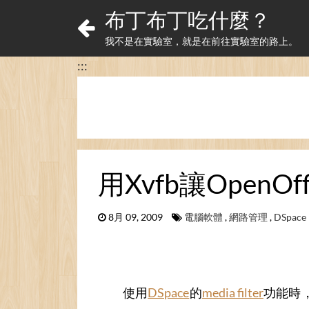
布丁布丁吃什麼？
我不是在實驗室，就是在前往實驗室的路上。
:::
用Xvfb讓OpenO
8月 09, 2009
電腦軟體
,
網路管理
,
DSpace
使用
DSpace
的
media filter
功能時