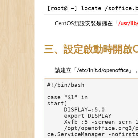
[root@ ~] locate /soffice.
CentOS預設安裝是擺在「
/usr/lib
三、設定啟動時開啟Op
請建立「/etc/init.d/openoffi
#!/bin/bash

case "$1" in

start)

     DISPLAY=:5.0

     export DISPLAY

     Xvfb :5 -screen scrn 1024x768x24 &

     /opt/openoffice.org3/program/soffice.bin "-accept=socket,host=127.0.0.1,port=8100;urp;StarOffi
ce.ServiceManager -nofirsts