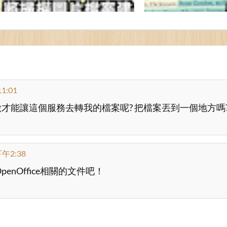
1:01
才能讓這個服務去轉我的檔案呢? 把檔案丟到一個地方嗎?
午2:38
OpenOffice相關的文件吧！