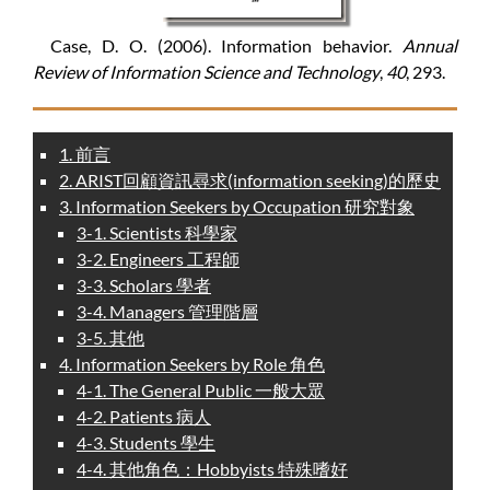
Case, D. O. (2006). Information behavior.
Annual
Review of Information Science and Technology
,
40
, 293.
1. 前言
2. ARIST回顧資訊尋求(information seeking)的歷史
3. Information Seekers by Occupation 研究對象
3-1. Scientists 科學家
3-2. Engineers 工程師
3-3. Scholars 學者
3-4. Managers 管理階層
3-5. 其他
4. Information Seekers by Role 角色
4-1. The General Public 一般大眾
4-2. Patients 病人
4-3. Students 學生
4-4. 其他角色：Hobbyists 特殊嗜好