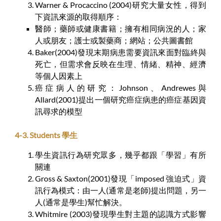
Warner & Procaccino (2004)研究大量女性，得到
下資訊來源的取得順序：
醫師；藥師或健康書籍；擁有相同病況的人；家
人或朋友；護士或製藥商；網站；公共圖書館
Baker(2004)發現末期病患需要資訊來面對臨終與
死亡，但需求會反映在生理、情緒、精神、經濟
等個人因素上
癌症病人的研究：Johnson、Andrewes與
Allard(2001)提出一個研究癌症病患的癌症基因資
訊尋求的模型
4-3. Students 學生
學生資訊行為研究眾多，幾乎都跟「學習」有所
關連
Gross & Saxton(2001)發現「imposed 強迫式」資
訊行為模式：由一人(通常是老師)提出問題，另一
人(通常是學生)幫忙解決。
Whitmire (2003)發現學生對主題的認識方式影響