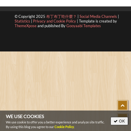
© Copyright 2025
布丁布丁吃什麼？
|
Social Media Channels
|
Statistics
|
Privacy and Cookie Policy
|
Template is created by
ThemeXpose
and published By
Gooyaabi Templates
WE USE COOKIES
OK
We use cookie to offer you a better experience and analyze site traffic.
By using this blog you agree to our
Cookie Policy
.