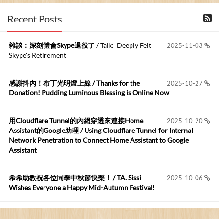
布丁布丁吃布丁
:
2026-06-18
Recent Posts
kage好像也可以下載整個網站 感謝分享
雜談：深刻體會Skype退役了
/ Talk: Deeply Felt
2025-11-03
Anonymous
:
2026-06-15
Skype's Retirement
https://github.com/t...
感謝抖內！布丁光明燈上線 / Thanks for the
2025-10-27
布丁布丁吃布丁
:
2026-05-17
Donation! Pudding Luminous Blessing is Online Now
我目前並沒有常駐的Google Home...
用Cloudflare Tunnel的內網穿透來連接Home
2025-10-20
Robertmycs
:
2026-05-15
Assistant的Google助理 / Using Cloudflare Tunnel for Internal
這篇WinXP公用電腦安裝與優化的步驟超...
Network Penetration to Connect Home Assistant to Google
Assistant
Anonymous
:
2026-05-12
您好,首先肯定感謝您造福許多莘莘學子。有...
希希助教祝各位同學中秋節快樂！ / TA. Sissi
2025-10-06
Wishes Everyone a Happy Mid-Autumn Festival!
看電腦覺得疲憊嗎？比起螢幕，你更應該注意炫光
2025-08-25