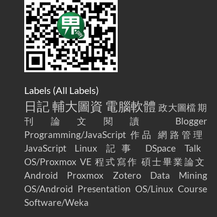
AdGuard Home不只是拿來擋廣告
/ AdGuard
2025-07-28
Home Is More Than Just an Ad Blocker
Labels (
All Labels
)
日記
輔大圖資
電腦軟體
政大圖檔
期
刊論文閱讀
Blogger
Programming/JavaScript
作品
網路管理
JavaScript
Linux
記事
DSpace
Talk
OS/Proxmox VE
程式寫作
碩士畢業論文
Android
Proxmox
Zotero
Data Mining
OS/Android
Presentation
OS/Linux
Course
Software/Weka