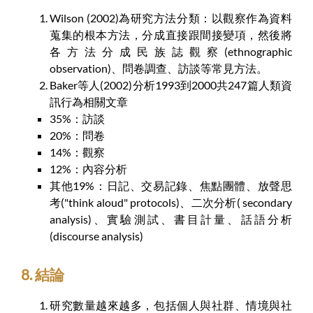
Wilson (2002)為研究方法分類：以觀察作為資料
蒐集的根本方法，分成直接跟間接變項，然後將
各方法分成民族誌觀察(ethnographic
observation)、問卷調查、訪談等常見方法。
Baker等人(2002)分析1993到2000共247篇人類資
訊行為相關文章
35%：訪談
20%：問卷
14%：觀察
12%：內容分析
其他19%：日記、交易記錄、焦點團體、放聲思
考("think aloud" protocols)、二次分析( secondary
analysis)、實驗測試、書目計量、話語分析
(discourse analysis)
8. 結論
研究數量越來越多，包括個人與社群、情境與社