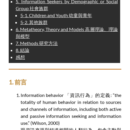
5. Information Seekers by Demographic or Social
Group 社會族群
5-1. Children and Youth 幼童與青年
5-2. 其他族群
6. Metatheory, Theory and Models 高層理論、理論
與模型
7. Methods 研究方法
8. 結論
感想
1. 前言
Information behavior 「資訊行為」的定義: “the
totality of human behavior in relation to sources
and channels of information, including both active
and passive information seeking and information
use.” (Wilson, 2000)
跟資訊來源與頻道相關的人類行為，包含主動與