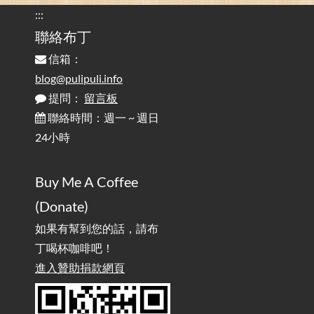
的問題 / Are You Tired of Looking at the Computer? Pay More
:::
Attention to Glare Than the Screen
聯絡布丁
信箱：
為何桌前打字總是腰痠背痛？桌子高度和螢幕高度
2025-08-18
對人體工學的影響 / The Effect of Desk and Monitor Height on
blog@pulipuli.info
Ergonomics: Why Does Typing at a Desk Often Lead to Back Pain?
提問：
留言板
聯絡時間：週一 ~ 週日
行動網路無法連線？三星手機簡易解決方案
2025-08-11
24小時
/ Mobile Network Not Connecting? Easy Solutions for Samsung
Phones
Buy Me A Coffee
實作相容OpenAI API，但背後不是OpenAI的API服
2025-08-04
(Donate)
務 / Implementing OpenAI API-Compatible Services, But Not
Powered by OpenAI
如果有幫到您的話，請布
丁喝杯咖啡吧！
雜談：生活小技巧之用魔鬼氈避免機車鑰匙脫落吧
進入贊助捐款網頁
2025-08-01
/ Talk: Use Velcro to Prevent Your Motorcycle Key From Falling
Off