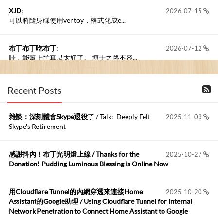
XJD
:
2026-07-15
可以將隨身碟使用ventoy，格式化成e...
布丁布丁吃布丁
:
2026-07-12
哇，能幫上忙真是太好了。 博士之路不容...
Anonymous
:
2026-07-11
Recent Posts
過了將近十年，此篇文章還是很受用，非常感...
雜談：深刻體會Skype退役了
/ Talk: Deeply Felt
2025-11-03
布丁布丁吃布丁
:
2026-06-19
Skype's Retirement
今天又有遇到可能會用到規劃求解的場景 ...
感謝抖內！布丁光明燈上線 / Thanks for the
2025-10-27
布丁布丁吃布丁
:
2026-06-18
Donation! Pudding Luminous Blessing is Online Now
kage好像也可以下載整個網站 感謝分享
用Cloudflare Tunnel的內網穿透來連接Home
2025-10-20
Anonymous
:
2026-06-15
Assistant的Google助理 / Using Cloudflare Tunnel for Internal
https://github.com/t...
Network Penetration to Connect Home Assistant to Google