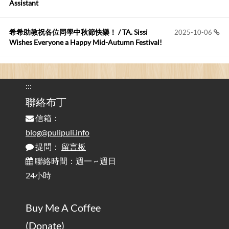
Assistant
布丁布丁吃布丁
:
2026-05-17
我目前並沒有常駐的Google Home...
希希助教祝各位同學中秋節快樂！ / TA. Sissi
2025-10-06
Wishes Everyone a Happy Mid-Autumn Festival!
看電腦覺得疲憊嗎？比起螢幕，你更應該注意炫光
2025-08-25
的問題 / Are You Tired of Looking at the Computer? Pay More
:::
Attention to Glare Than the Screen
聯絡布丁
信箱：
為何桌前打字總是腰痠背痛？桌子高度和螢幕高度
2025-08-18
對人體工學的影響 / The Effect of Desk and Monitor Height on
blog@pulipuli.info
Ergonomics: Why Does Typing at a Desk Often Lead to Back Pain?
提問：
留言板
聯絡時間：週一 ~ 週日
行動網路無法連線？三星手機簡易解決方案
2025-08-11
24小時
/ Mobile Network Not Connecting? Easy Solutions for Samsung
Phones
Buy Me A Coffee
實作相容OpenAI API，但背後不是OpenAI的API服
2025-08-04
(Donate)