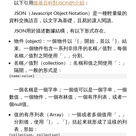
以下引用
維基百科對JSON的介紹
：
JSON（Javascript Object Notation）是一種輕量級的
資料交換語言，以文字為基礎，且易於讓人閱讀。
JSON用於描述數據結構，有以下形式存在。
物件 (object)：一個物件以「{」開始，並以「}」結
束。一個物件包含一系列非排序的名稱／值對，每個
名稱／值對之間使用「，」分割。
名稱／值對（collection）：名稱和值之間使用「：」
隔開，一般的形式是：
{name:value}
一個名稱是一個字串； 一個值可以是一個字串，一個
數值，一個物件，一個布林值，一個有序列表，或者一
個null值。
值的有序列表（Array）：一個或者多個值用「，」
分割後，使用「[」，「]」括起來就形成了這樣的列
表，形如：
[collection, collection]