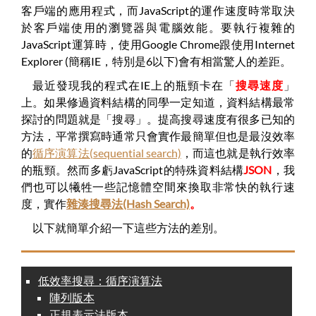
客戶端的應用程式，而JavaScript的運作速度時常取決
於客戶端使用的瀏覽器與電腦效能。要執行複雜的
JavaScript運算時，使用Google Chrome跟使用Internet
Explorer (簡稱IE，特別是6以下)會有相當驚人的差距。
最近發現我的程式在IE上的瓶頸卡在「
搜尋速度
」
上。如果修過資料結構的同學一定知道，資料結構最常
探討的問題就是「搜尋」。提高搜尋速度有很多已知的
方法，平常撰寫時通常只會實作最簡單但也是最沒效率
的
循序演算法(sequential search)
，而這也就是執行效率
的瓶頸。然而多虧JavaScript的特殊資料結構
JSON
，我
們也可以犧牲一些記憶體空間來換取非常快的執行速
度，實作
雜湊搜尋法(Hash Search)
。
以下就簡單介紹一下這些方法的差別。
低效率搜尋：循序演算法
陣列版本
正規表示法版本