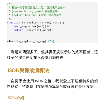
/**
 * 檢查一個字是否是英文大寫。(正規表示法版本)
 * @param String _word 要檢查的字
 * @return boolean 是英文，或不是英文
 */
function
 is_english_by_reg(_word) {
var
 _reg = /^([A-Z])$/;
return
 _reg.test(_word);
}
alert(is_english_by_reg(
'Z'
));
看起來簡潔多了。但其實正規表示法的效率極差，這
樣子的搜尋速度並不會快到哪裡去。
JSON與雜湊演算法
自從學會使用JSON之後，我就愛上了這種特殊的資
料格式，特別是用在雜湊演算法的時候實在是很方便。
JSON介紹