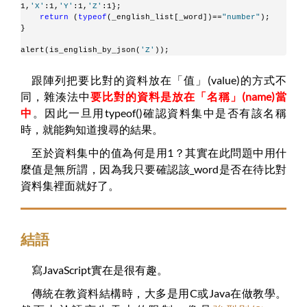
1,
'X'
:1,
'Y'
:1,
'Z'
:1};
return
 (
typeof
(_english_list[_word])==
"number"
);
}
alert(is_english_by_json(
'Z'
));
跟陣列把要比對的資料放在「值」(value)的方式不
同，雜湊法中
要比對的資料是放在「名稱」(name)當
中
。因此一旦用typeof()確認資料集中是否有該名稱
時，就能夠知道搜尋的結果。
至於資料集中的值為何是用1？其實在此問題中用什
麼值是無所謂，因為我只要確認該_word是否在待比對
資料集裡面就好了。
結語
寫JavaScript實在是很有趣。
傳統在教資料結構時，大多是用C或Java在做教學。