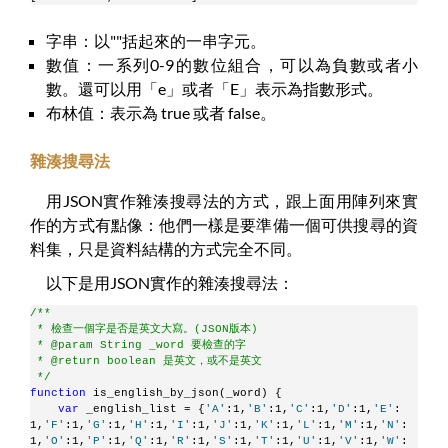
字串：以""括起來的一串字元。
數值：一系列0-9的數位組合，可以為負數或者小
數。還可以用「e」或者「E」表示為指數形式。
布林值：表示為 true 或者 false。
雜湊搜尋法
用JSON實作雜湊搜尋法的方式，跟上面用陣列來實
作的方式有點像：他們一樣是要準備一個可供搜尋的資
料集，只是資料結構的方式完全不同。
以下是用JSON實作的雜湊搜尋法：
/**
 * 檢查一個字是否是英文大寫。(JSON版本)
 * @param String _word 要檢查的字
 * @return boolean 是英文，或不是英文
 */
function
 is_english_by_json(_word) {
var
 _english_list = {
'A'
:1,
'B'
:1,
'C'
:1,
'D'
:1,
'E'
:
1,
'F'
:1,
'G'
:1,
'H'
:1,
'I'
:1,
'J'
:1,
'K'
:1,
'L'
:1,
'M'
:1,
'N'
:
1,
'O'
:1,
'P'
:1,
'Q'
:1,
'R'
:1,
'S'
:1,
'T'
:1,
'U'
:1,
'V'
:1,
'W'
: