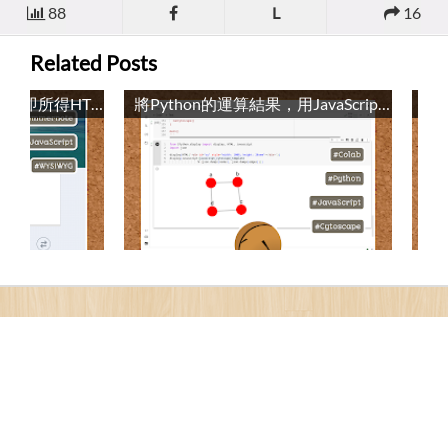
88
L
16
Related Posts
可以直接插入圖片的所見即所得HTML編輯器：Summernote / Summernote: A WYSIWYG HTML editor Editor That Can Directly Insert Pictures
將Python的運算結果，用JavaScript的Cytoscape顯示 / Display the calculation results of Python in Cytoscape of JavaScript