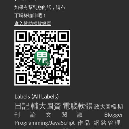
務 / Implementing OpenAI API-Compatible Services, But Not
Powered by OpenAI
如果有幫到您的話，請布
丁喝杯咖啡吧！
雜談：生活小技巧之用魔鬼氈避免機車鑰匙脫落吧
進入贊助捐款網頁
2025-08-01
/ Talk: Use Velcro to Prevent Your Motorcycle Key From Falling
Off
AdGuard Home不只是拿來擋廣告
/ AdGuard
2025-07-28
Home Is More Than Just an Ad Blocker
Labels (
All Labels
)
日記
輔大圖資
電腦軟體
政大圖檔
期
刊論文閱讀
Blogger
Programming/JavaScript
作品
網路管理