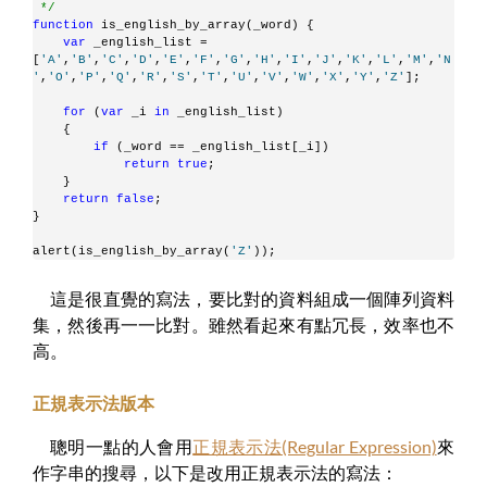
 */
function
 is_english_by_array(_word) {
var
 _english_list = 
[
'A'
,
'B'
,
'C'
,
'D'
,
'E'
,
'F'
,
'G'
,
'H'
,
'I'
,
'J'
,
'K'
,
'L'
,
'M'
,
'N
'
,
'O'
,
'P'
,
'Q'
,
'R'
,
'S'
,
'T'
,
'U'
,
'V'
,
'W'
,
'X'
,
'Y'
,
'Z'
];
for
 (
var
 _i 
in
 _english_list)
    {
if
 (_word == _english_list[_i])
return
true
;
    }
return
false
;
}
alert(is_english_by_array(
'Z'
));
這是很直覺的寫法，要比對的資料組成一個陣列資料
集，然後再一一比對。雖然看起來有點冗長，效率也不
高。
正規表示法版本
聰明一點的人會用
正規表示法(Regular Expression)
來
作字串的搜尋，以下是改用正規表示法的寫法：