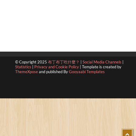
© Copyright 2025
布丁布丁吃什麼？
|
Social Media Channels
|
Statistics
|
Privacy and Cookie Policy
|
Template is created by
ThemeXpose
and published By
Gooyaabi Templates