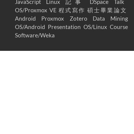
JavaScript
Linux
記事
DSpace
Talk
OS/Proxmox VE
程式寫作
碩士畢業論文
Android
Proxmox
Zotero
Data Mining
OS/Android
Presentation
OS/Linux
Course
Software/Weka