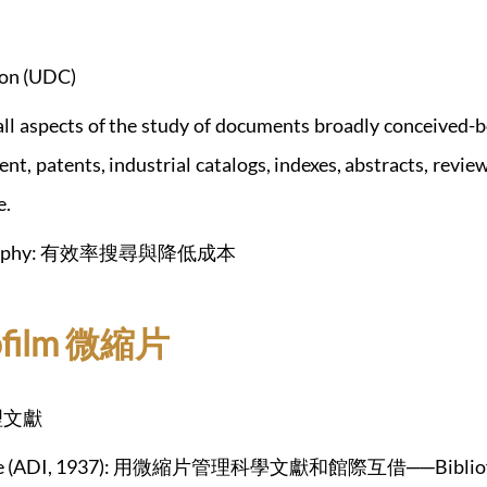
ion (UDC)
spects of the study of documents broadly conceived-boo
nt, patents, industrial catalogs, indexes, abstracts, revi
e.
ibliography: 有效率搜尋與降低成本
rofilm 微縮片
理文獻
itute (ADI, 1937): 用微縮片管理科學文獻和館際互借──Bibliofil