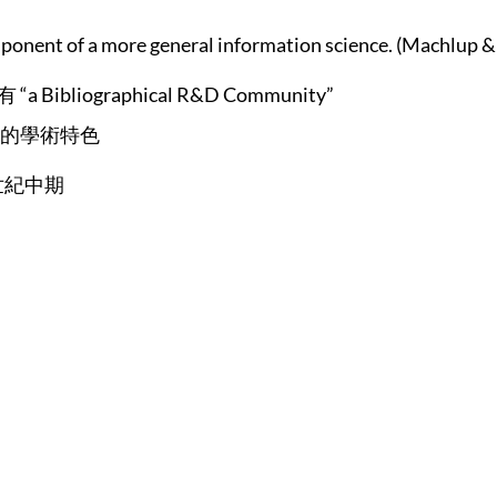
onent of a more general information science. (Machlup &
a Bibliographical R&D Community”
的學術特色
世紀中期