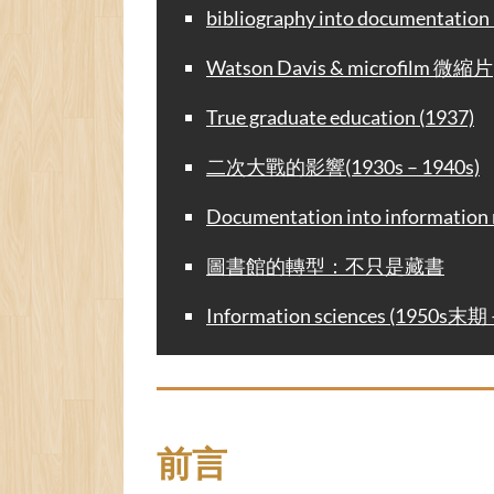
bibliography into documentation 
Watson Davis & microfilm 微縮片
True graduate education (1937)
二次大戰的影響(1930s – 1940s)
Documentation into information
圖書館的轉型：不只是藏書
Information sciences (1950s末期 
前言