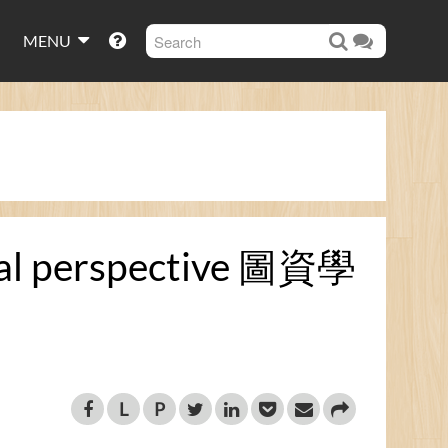
MENU
ical perspective 圖資學
L
P