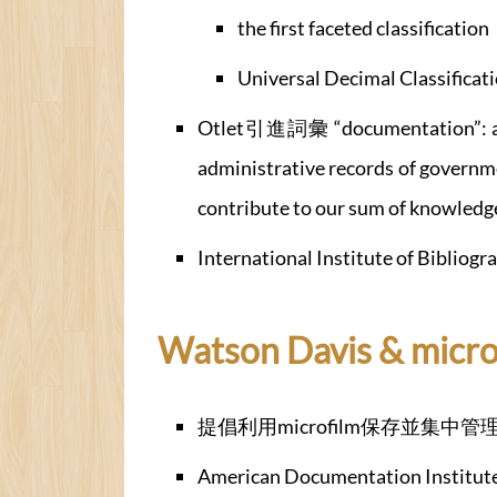
the first faceted classification
Universal Decimal Classificat
Otlet引進詞彙 “documentation”: all a
administrative records of governme
contribute to our sum of knowledg
International Institute of B
Watson Davis & mic
提倡利用microfilm保存並集中管
American Documentation Inst