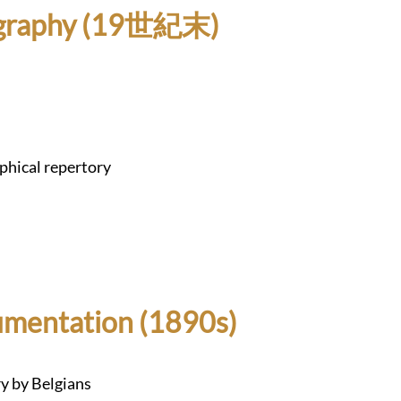
liography (19世紀末)
aphical repertory
cumentation (1890s)
y by Belgians