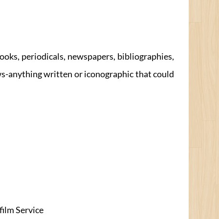
ks, periodicals, newspapers, bibliographies,
ews-anything written or iconographic that could
m Service