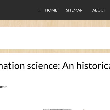
:::
HOME
SITEMAP
ABOUT
mation science: An histor
ents