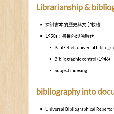
Librarianship & bib
探討書本的歷史與文字載體
1950s：書目的混沌時代
Paul Otlet: universal bibliogr
Bibliographic control (1946)
Subject indexing
bibliography into do
Universal Bibliographical Repertor