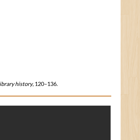
library history
, 120–136.