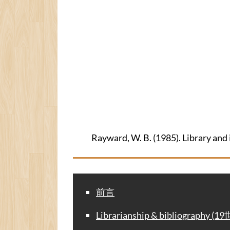
Rayward, W. B. (1985). Library and 
前言
Librarianship & bibliography (