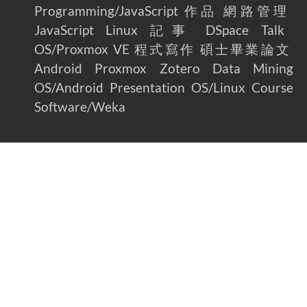
Programming/JavaScript
作品
網路管理
JavaScript
Linux
記事
DSpace
Talk
OS/Proxmox VE
程式寫作
碩士畢業論文
Android
Proxmox
Zotero
Data Mining
OS/Android
Presentation
OS/Linux
Course
Software/Weka