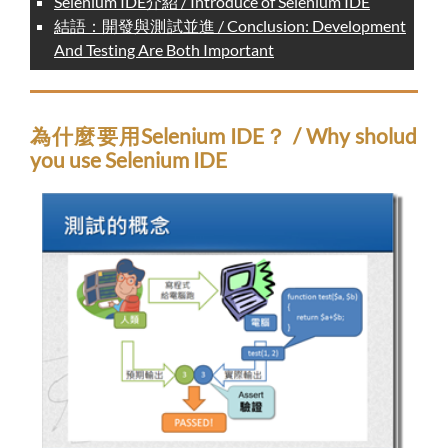
Selenium IDE介紹 / Introduce of Selenium IDE
結語：開發與測試並進 / Conclusion: Development
And Testing Are Both Important
為什麼要用Selenium IDE？ / Why sholud
you use Selenium IDE