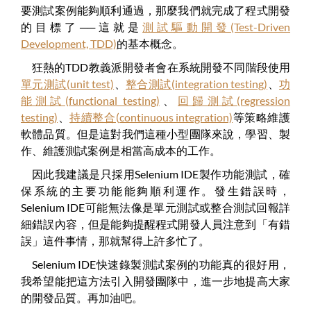
要測試案例能夠順利通過，那麼我們就完成了程式開發
的目標了──這就是
測試驅動開發(Test-Driven
Development, TDD)
的基本概念。
狂熱的TDD教義派開發者會在系統開發不同階段使用
單元測試(unit test)
、
整合測試(integration testing)
、
功
能測試(functional testing)
、
回歸測試(regression
testing)
、
持續整合(continuous integration)
等策略維護
軟體品質。但是這對我們這種小型團隊來說，學習、製
作、維護測試案例是相當高成本的工作。
因此我建議是只採用Selenium IDE製作功能測試，確
保系統的主要功能能夠順利運作。發生錯誤時，
Selenium IDE可能無法像是單元測試或整合測試回報詳
細錯誤內容，但是能夠提醒程式開發人員注意到「有錯
誤」這件事情，那就幫得上許多忙了。
Selenium IDE快速錄製測試案例的功能真的很好用，
我希望能把這方法引入開發團隊中，進一步地提高大家
的開發品質。再加油吧。