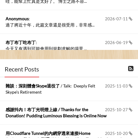
哇，能幫上忙真是太好了。 博士之路不容...
Anonymous
:
2026-07-11
過了將近十年，此篇文章還是很受用，非常感...
布丁布丁吃布丁
:
2026-06-19
今天又有遇到可能會用到規劃求解的場景 ...
布丁布丁吃布丁
:
2026-06-18
Recent Posts
kage好像也可以下載整個網站 感謝分享
雜談：深刻體會Skype退役了
/ Talk: Deeply Felt
2025-11-03
Anonymous
:
2026-06-15
Skype's Retirement
https://github.com/t...
感謝抖內！布丁光明燈上線 / Thanks for the
2025-10-27
布丁布丁吃布丁
:
2026-05-17
Donation! Pudding Luminous Blessing is Online Now
我目前並沒有常駐的Google Home...
用Cloudflare Tunnel的內網穿透來連接Home
2025-10-20
Robertmycs
:
2026-05-15