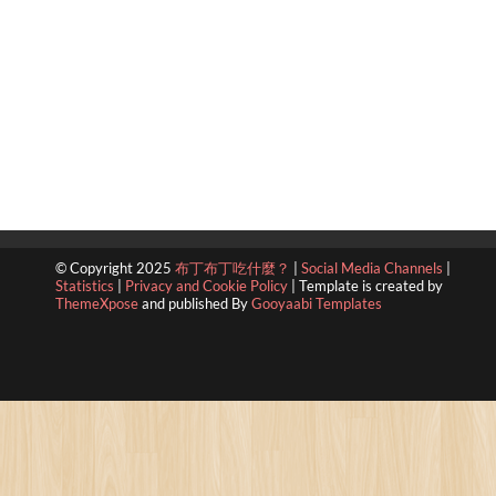
© Copyright 2025
布丁布丁吃什麼？
|
Social Media Channels
|
Statistics
|
Privacy and Cookie Policy
|
Template is created by
ThemeXpose
and published By
Gooyaabi Templates