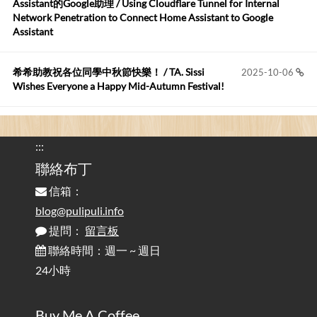
Assistant的Google助理 / Using Cloudflare Tunnel for Internal
這篇WinXP公用電腦安裝與優化的步驟超...
Network Penetration to Connect Home Assistant to Google
Assistant
Anonymous
:
2026-05-12
您好,首先肯定感謝您造福許多莘莘學子。有...
希希助教祝各位同學中秋節快樂！ / TA. Sissi
2025-10-06
Wishes Everyone a Happy Mid-Autumn Festival!
看電腦覺得疲憊嗎？比起螢幕，你更應該注意炫光
2025-08-25
的問題 / Are You Tired of Looking at the Computer? Pay More
:::
Attention to Glare Than the Screen
聯絡布丁
信箱：
為何桌前打字總是腰痠背痛？桌子高度和螢幕高度
2025-08-18
對人體工學的影響 / The Effect of Desk and Monitor Height on
blog@pulipuli.info
Ergonomics: Why Does Typing at a Desk Often Lead to Back Pain?
提問：
留言板
聯絡時間：週一 ~ 週日
行動網路無法連線？三星手機簡易解決方案
2025-08-11
24小時
/ Mobile Network Not Connecting? Easy Solutions for Samsung
Phones
Buy Me A Coffee