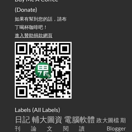
實作相容OpenAI API，但背後不是OpenAI的API服
2025-08-04
(Donate)
務 / Implementing OpenAI API-Compatible Services, But Not
Powered by OpenAI
如果有幫到您的話，請布
丁喝杯咖啡吧！
雜談：生活小技巧之用魔鬼氈避免機車鑰匙脫落吧
進入贊助捐款網頁
2025-08-01
/ Talk: Use Velcro to Prevent Your Motorcycle Key From Falling
Off
AdGuard Home不只是拿來擋廣告
/ AdGuard
2025-07-28
Home Is More Than Just an Ad Blocker
Labels (
All Labels
)
日記
輔大圖資
電腦軟體
政大圖檔
期
刊論文閱讀
Blogger