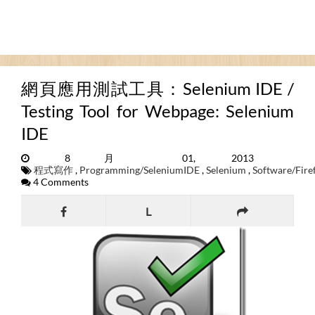
網頁應用測試工具：Selenium IDE /
Testing Tool for Webpage: Selenium
IDE
8月 01, 2013
程式寫作
,
Programming/SeleniumIDE
,
Selenium
,
Software/Fire
4 Comments
L