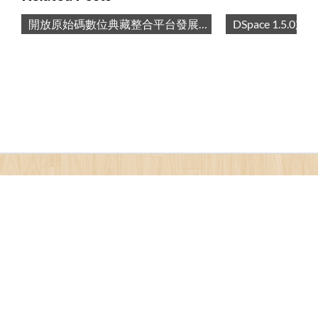
開放原始碼數位典藏整合平台發展與建置 / Introduce to DSpace-DLLL: an Open Source Digital Archive System
DSpace 1.5.0加入CKIP中文斷詞器 / Add