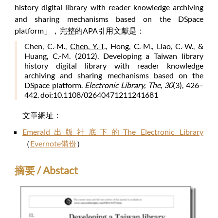
history digital library with reader knowledge archiving
and sharing mechanisms based on the DSpace
platform」，完整的APA引用文獻是：
Chen, C.-M.,
Chen, Y.-T
., Hong, C.-M., Liao, C.-W., &
Huang, C.-M. (2012). Developing a Taiwan library
history digital library with reader knowledge
archiving and sharing mechanisms based on the
DSpace platform.
Electronic Library, The
,
30
(3), 426–
442. doi:10.1108/02640471211241681
文章網址：
Emerald出版社底下的The Electronic Library
（
Evernote備份
）
摘要 / Abstact