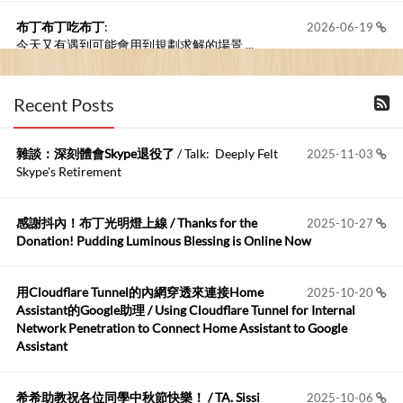
布丁布丁吃布丁
:
2026-06-19
今天又有遇到可能會用到規劃求解的場景 ...
布丁布丁吃布丁
:
2026-06-18
Recent Posts
kage好像也可以下載整個網站 感謝分享
雜談：深刻體會Skype退役了
/ Talk: Deeply Felt
2025-11-03
Anonymous
:
2026-06-15
Skype's Retirement
https://github.com/t...
感謝抖內！布丁光明燈上線 / Thanks for the
2025-10-27
布丁布丁吃布丁
:
2026-05-17
Donation! Pudding Luminous Blessing is Online Now
我目前並沒有常駐的Google Home...
用Cloudflare Tunnel的內網穿透來連接Home
2025-10-20
Robertmycs
:
2026-05-15
Assistant的Google助理 / Using Cloudflare Tunnel for Internal
這篇WinXP公用電腦安裝與優化的步驟超...
Network Penetration to Connect Home Assistant to Google
Assistant
Anonymous
:
2026-05-12
您好,首先肯定感謝您造福許多莘莘學子。有...
希希助教祝各位同學中秋節快樂！ / TA. Sissi
2025-10-06