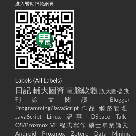
雜談：生活小技巧之用魔鬼氈避免機車鑰匙脫落吧
進入贊助捐款網頁
2025-08-01
/ Talk: Use Velcro to Prevent Your Motorcycle Key From Falling
Off
AdGuard Home不只是拿來擋廣告
/ AdGuard
2025-07-28
Home Is More Than Just an Ad Blocker
Labels (
All Labels
)
日記
輔大圖資
電腦軟體
政大圖檔
期
刊論文閱讀
Blogger
Programming/JavaScript
作品
網路管理
JavaScript
Linux
記事
DSpace
Talk
OS/Proxmox VE
程式寫作
碩士畢業論文
Android
Proxmox
Zotero
Data Mining