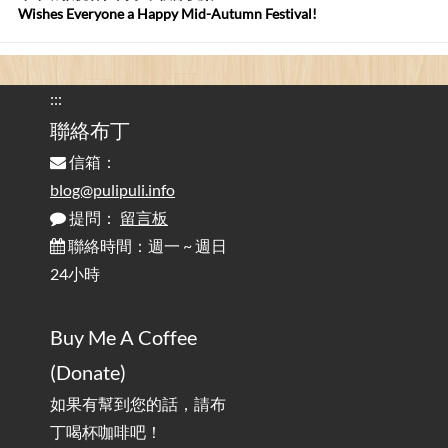
Wishes Everyone a Happy Mid-Autumn Festival!
看電腦覺得疲憊嗎？比起螢幕，你更應該注意炫光
2025-08-25
的問題 / Are You Tired of Looking at the Computer? Pay More
:::
Attention to Glare Than the Screen
聯絡布丁
信箱：
為何桌前打字總是腰痠背痛？桌子高度和螢幕高度
2025-08-18
對人體工學的影響 / The Effect of Desk and Monitor Height on
blog@pulipuli.info
Ergonomics: Why Does Typing at a Desk Often Lead to Back Pain?
提問：
留言板
聯絡時間：週一 ~ 週日
行動網路無法連線？三星手機簡易解決方案
2025-08-11
24小時
/ Mobile Network Not Connecting? Easy Solutions for Samsung
Phones
Buy Me A Coffee
實作相容OpenAI API，但背後不是OpenAI的API服
2025-08-04
(Donate)
務 / Implementing OpenAI API-Compatible Services, But Not
Powered by OpenAI
如果有幫到您的話，請布
丁喝杯咖啡吧！