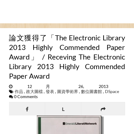
論文獲得了「The Electronic Library
2013 Highly Commended Paper
Award」 / Receving The Electronic
Library 2013 Highly Commended
Paper Award
12月 26, 2013
作品
,
政大圖檔
,
發表
,
圖資學術界
,
數位圖書館
,
DSpace
0 Comments
L