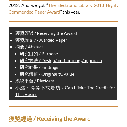
2012. And we got “
The Electronic Library 2013 Highly
Commended Paper Award
” this year.
獲獎經過 / Receiving the Award
獲獎論文 / Awarded Paper
摘要 / Abstact
研究目的 / Purpose
研究方法 / Design/methodology/approach
研究結果 / Findings
研究價值 / Originality/value
系統平台 / Platform
小結：得獎不敢居功 / Can't Take The Credit for
This Award
獲獎經過 / Receiving the Award