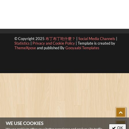
© Copyright 2025
布丁布丁吃什麼？
|
Social Media Channels
|
Statistics
|
Privacy and Cookie Policy
|
Template is created by
ThemeXpose
and published By
Gooyaabi Templates
WE USE COOKIES
OK
We use cookie to offer you a better experience and analyze site traffic.