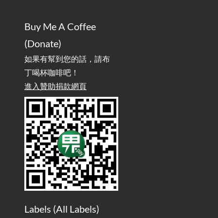
/ Mobile Network Not Connecting? Easy Solutions for Samsung
Phones
Buy Me A Coffee
實作相容OpenAI API，但背後不是OpenAI的API服
2025-08-04
(Donate)
務 / Implementing OpenAI API-Compatible Services, But Not
Powered by OpenAI
如果有幫到您的話，請布
丁喝杯咖啡吧！
雜談：生活小技巧之用魔鬼氈避免機車鑰匙脫落吧
進入贊助捐款網頁
2025-08-01
/ Talk: Use Velcro to Prevent Your Motorcycle Key From Falling
Off
AdGuard Home不只是拿來擋廣告
/ AdGuard
2025-07-28
Home Is More Than Just an Ad Blocker
Labels (
All Labels
)