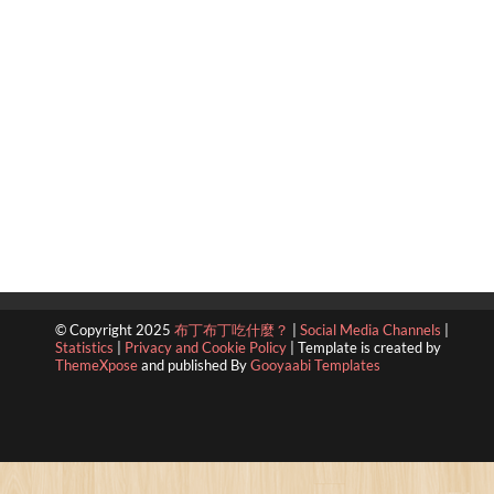
© Copyright 2025
布丁布丁吃什麼？
|
Social Media Channels
|
Statistics
|
Privacy and Cookie Policy
|
Template is created by
ThemeXpose
and published By
Gooyaabi Templates