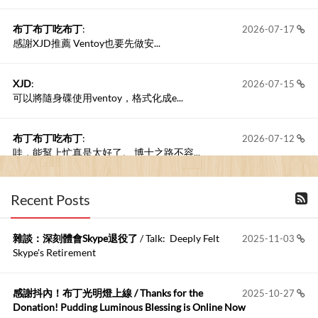
布丁布丁吃布丁
:
2026-07-17
感謝XJD推薦 Ventoy也要先做安...
XJD
:
2026-07-15
可以將隨身碟使用ventoy，格式化成e...
布丁布丁吃布丁
:
2026-07-12
哇，能幫上忙真是太好了。 博士之路不容...
Anonymous
:
2026-07-11
Recent Posts
過了將近十年，此篇文章還是很受用，非常感...
雜談：深刻體會Skype退役了
/ Talk: Deeply Felt
2025-11-03
布丁布丁吃布丁
:
2026-06-19
Skype's Retirement
今天又有遇到可能會用到規劃求解的場景 ...
感謝抖內！布丁光明燈上線 / Thanks for the
2025-10-27
布丁布丁吃布丁
:
2026-06-18
Donation! Pudding Luminous Blessing is Online Now
kage好像也可以下載整個網站 感謝分享