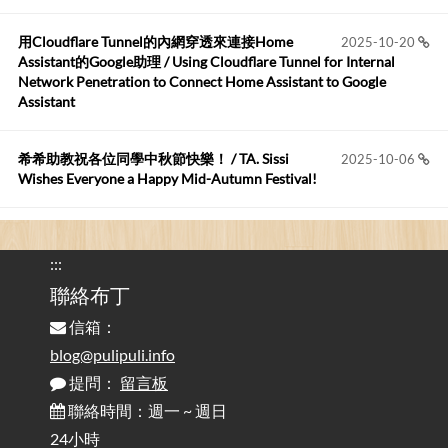
用Cloudflare Tunnel的內網穿透來連接Home
2025-10-20
Anonymous
:
2026-06-15
Assistant的Google助理 / Using Cloudflare Tunnel for Internal
https://github.com/t...
Network Penetration to Connect Home Assistant to Google
Assistant
布丁布丁吃布丁
:
2026-05-17
我目前並沒有常駐的Google Home...
希希助教祝各位同學中秋節快樂！ / TA. Sissi
2025-10-06
Wishes Everyone a Happy Mid-Autumn Festival!
看電腦覺得疲憊嗎？比起螢幕，你更應該注意炫光
2025-08-25
的問題 / Are You Tired of Looking at the Computer? Pay More
:::
Attention to Glare Than the Screen
聯絡布丁
信箱：
為何桌前打字總是腰痠背痛？桌子高度和螢幕高度
2025-08-18
對人體工學的影響 / The Effect of Desk and Monitor Height on
blog@pulipuli.info
Ergonomics: Why Does Typing at a Desk Often Lead to Back Pain?
提問：
留言板
聯絡時間：週一 ~ 週日
行動網路無法連線？三星手機簡易解決方案
2025-08-11
24小時