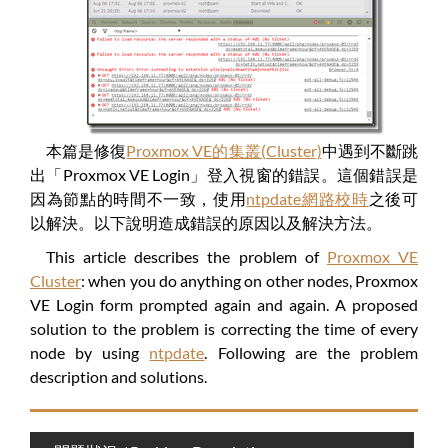
本篇是修復
Proxmox VE的集叢(Cluster)
中遇到不斷跳
出「Proxmox VE Login」登入視窗的錯誤。這個錯誤是
因為節點的時間不一致，使用
ntpdate網路校時
之後可
以解決。以下說明造成錯誤的原因以及解決方法。
This article describes the problem of
Proxmox VE
Cluster
: when you do anything on other nodes, Proxmox
VE Login form prompted again and again. A proposed
solution to the problem is correcting the time of every
node by using
ntpdate
. Following are the problem
description and solutions.