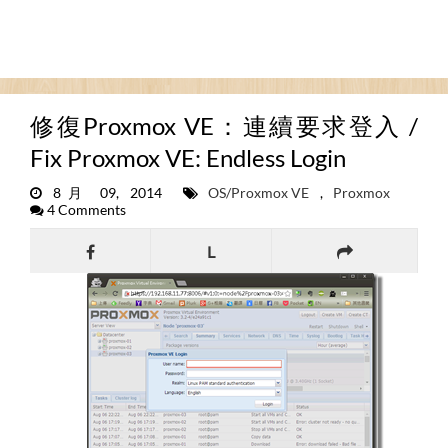
修復Proxmox VE：連續要求登入 /
Fix Proxmox VE: Endless Login
8月 09, 2014
OS/Proxmox VE
,
Proxmox
4 Comments
L