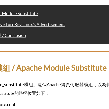
 Module Substitute
TurnKey Linux’s Advertisement
 Conclusion
組 / Apache Module Substitute
了mod_substitute模組。這個Apache網頁伺服器
bstitute的路徑位置如下：
ute.conf