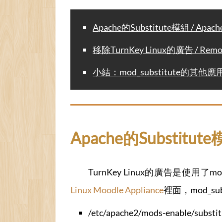
Apache的Substitute模組 / Apache
移除TurnKey Linux的廣告 / Remove 
小結：mod_substitute的其他應用 /
Apache的Substitute模
TurnKey Linux的廣告是使用
Linux Moodle Appliance
裡面，mod_su
/etc/apache2/mods-enable/substit