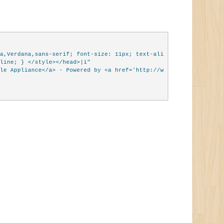
a,Verdana,sans-serif; font-size: 11px; text-ali
line; } </style></head>|i"
le Appliance</a> - Powered by <a href='http://w