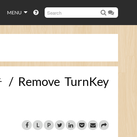
MENU
Remove TurnKey
L
P