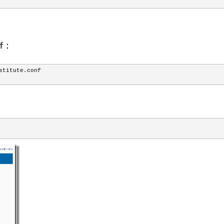
nf：
stitute.conf