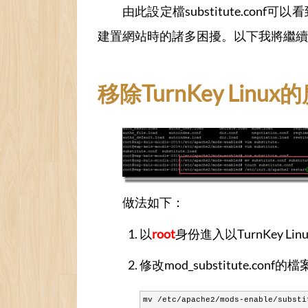
由此設定檔substitute.conf
建置網站時的諸多困擾。以下我將繼續
移除TurnKey Linux的廣告
做法如下：
以
root
身份進入以TurnKey L
修改mod_substitute.conf
mv /etc/apache2/mods-enable/substi