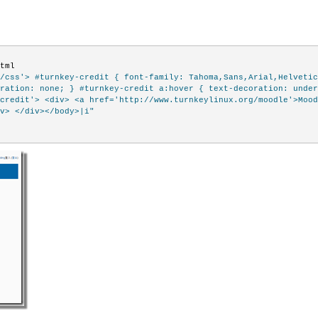
html
/css'> #turnkey-credit { font-family: Tahoma,Sans,Arial,Helvetic
ration: none; } #turnkey-credit a:hover { text-decoration: under
credit'> <div> <a href='http://www.turnkeylinux.org/moodle'>Mood
v> </div></body>|i"