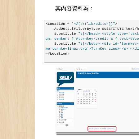
其內容資料為：
<Location ~ 
"^/(?!(lib/editor))"
>
    AddOutputFilterByType SUBSTITUTE text/
    Substitute 
"s|</head>|<style type='text
gn: center; } #turnkey-credit a { text-deco
    Substitute 
"s|</body>|<div id='turnkey-
ww.turnkeylinux.org'>TurnKey Linux</a> </di
</Location>