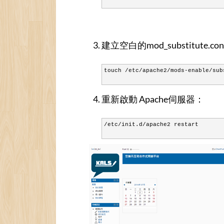
建立空白的mod_substitute.co
touch /etc/apache2/mods-enable/sub
重新啟動 Apache伺服器：
/etc/init.d/apache2 restart